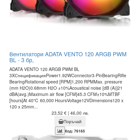
Вентилатори ADATA VENTO 120 ARGB PWM
BL - 3 бр,
ADATA VENTO 120 ARGB PWM BL
3XСпецификацияPower1.92WConnector3-PinBearingRifle
BearingRotational speed [RPM]1,200 RPMMax. pressure
(mm H2O)0.68mm H2O ±10%Acoustical noise [dB (A)]21
dBA(avg.)Maximum air flow [CFM]45.3 CFM±10%MTBF
[hours]At 40℃ 60,000 HoursVoltage12VDimensions120 x
120 x 25mm...
23,52 € | 46,00 лв.
Поръчай
Код: 76165