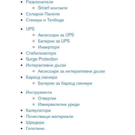
Разклонители
Smart контакти
Соларни Панели
Стекери и Телбоди
UPS
Аксесоари за UPS
Батерии за UPS
Инвертори
Стабилизатори
Surge Protection
Интерактивни дъски
Аксесоари за интерактивни дъски
Баркод скенери
Батерии за баркод скенери
Инструменти
Отвертки
Измервателни уреди
Калкулатори
Почистващи материали
Шредери
Гилотини