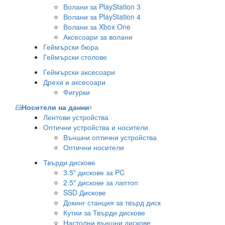
Волани за PlayStation 3
Волани за PlayStation 4
Волани за Xbox One
Аксесоари за волани
Геймърски бюра
Геймърски столове
Геймърски аксесоари
Дрехи и аксесоари
Фигурки
Носители на данни
Лентови устройства
Оптични устройства и носители
Външни оптични устройства
Оптични носители
Твърди дискове
3.5" дискове за PC
2.5" дискове за лаптоп
SSD Дискове
Докинг станция за твърд диск
Кутии за Твърди дискове
Настолни външни дискове