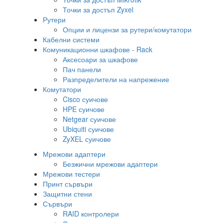
Точки за достъп Zyxel
Рутери
Опции и лицензи за рутери/комутатори
Кабелни системи
Комуникационни шкафове - Rack
Аксесоари за шкафове
Пач панели
Разпределители на напрежение
Комутатори
Cisco суичове
HPE суичове
Netgear суичове
Ubiquiti суичове
ZyXEL суичове
Мрежови адаптери
Безжични мрежови адаптери
Мрежови тестери
Принт сървъри
Защитни стени
Сървъри
RAID контролери