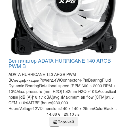
Вентилатор ADATA HURRICANE 140 ARGB
PWM B
ADATA HURRICANE 140 ARGB PWM
BСпецификацияPower2.4WConnector4-PinBearingFluid
Dynamic BearingRotational speed [RPM]600 ~ 2000 RPM ±
10%Max. pressure (mm H2O)1.42mm H2O ±10%Acoustical
noise [dB (A)]18.17 dBA(avg.)Maximum air flow [CFM]61.5
CFM ±10%MTBF [hours]230,000
HoursVoltage12VDimensions140 x 140 x 25mmColorBlack...
14,88 € | 29,10 лв.
Поръчай