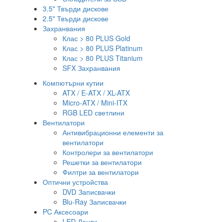
3.5" Твърди дискове
2.5" Твърди дискове
Захранвания
Клас > 80 PLUS Gold
Клас > 80 PLUS Platinum
Клас > 80 PLUS Titanium
SFX Захранвания
Компютърни кутии
ATX / E-ATX / XL-ATX
Micro-ATX / Mini-ITX
RGB LED светлини
Вентилатори
Антивибрационни елементи за
вентилатори
Контролери за вентилатори
Решетки за вентилатори
Филтри за вентилатори
Оптични устройства
DVD Записвачки
Blu-Ray Записвачки
PC Аксесоари
LED Ленти