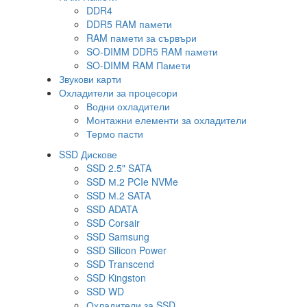
DDR4
DDR5 RAM памети
RAM памети за сървъри
SO-DIMM DDR5 RAM памети
SO-DIMM RAM Памети
Звукови карти
Охладители за процесори
Водни охладители
Монтажни елементи за охладители
Термо пасти
SSD Дискове
SSD 2.5" SATA
SSD М.2 PCIe NVMe
SSD М.2 SATA
SSD ADATA
SSD Corsair
SSD Samsung
SSD Silicon Power
SSD Transcend
SSD Kingston
SSD WD
Охладители за SSD