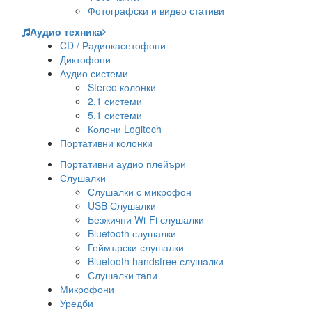
Фотографски и видео стативи
Аудио техника
CD / Радиокасетофони
Диктофони
Аудио системи
Stereo колонки
2.1 системи
5.1 системи
Колони Logitech
Портативни колонки
Портативни аудио плейъри
Слушалки
Слушалки с микрофон
USB Слушалки
Безжични Wi-Fi слушалки
Bluetooth слушалки
Геймърски слушалки
Bluetooth handsfree слушалки
Слушалки тапи
Микрофони
Уредби