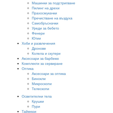
Машинки за подстригване
Пилинг на дрехи
Прахосмукачки
Пречистване на въздуха
Самобръсначки
Уреди за бебето
Фенери
Ютии
Хоби и развлечения
Дронове
Колела и скутери
Аксесоари за барбекю
Комплекти за сервиране
Оптика
Аксесоари за оптика
Бинокли
Микроскопи
Телескопи
Осветителни тела
Крушки
Пури
Таймери