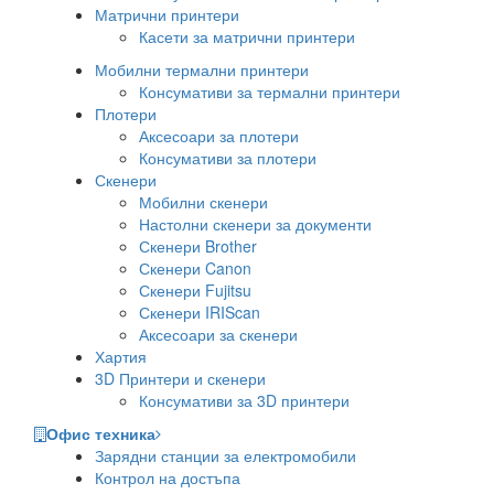
Матрични принтери
Касети за матрични принтери
Мобилни термални принтери
Консумативи за термални принтери
Плотери
Аксесоари за плотери
Консумативи за плотери
Скенери
Мобилни скенери
Настолни скенери за документи
Скенери Brother
Скенери Canon
Скенери Fujitsu
Скенери IRIScan
Аксесоари за скенери
Хартия
3D Принтери и скенери
Консумативи за 3D принтери
Офис техника
Зарядни станции за електромобили
Контрол на достъпа