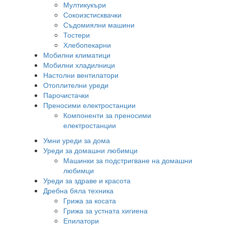
Мултикукъри
Сокоизстисквачки
Съдомиялни машини
Тостери
Хлебопекарни
Мобилни климатици
Мобилни хладилници
Настолни вентилатори
Отоплителни уреди
Парочистачки
Преносими електростанции
Компоненти за преносими
електростанции
Умни уреди за дома
Уреди за домашни любимци
Машинки за подстригване на домашни
любимци
Уреди за здраве и красота
Дребна бяла техника
Грижа за косата
Грижа за устната хигиена
Епилатори