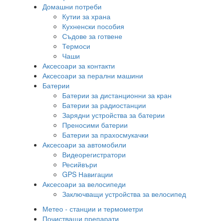
Домашни потреби
Кутии за храна
Кухненски пособия
Съдове за готвене
Термоси
Чаши
Аксесоари за контакти
Аксесоари за перални машини
Батерии
Батерии за дистанционни за кран
Батерии за радиостанции
Зарядни устройства за батерии
Преносими батерии
Батерии за прахосмукачки
Аксесоари за автомобили
Видеорегистратори
Ресийвъри
GPS Навигации
Аксесоари за велосипеди
Заключващи устройства за велосипед
Метео - станции и термометри
Почистващи препарати