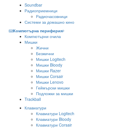
Soundbar
Радиоприемници
Радиочасовници
Системи за домашно кино
Компютърна периферия
Компютърни очила
Мишки
Жични
Безжични
Мишки Logitech
Мишки Bloody
Мишки Razer
Мишки Corsair
Мишки Lenovo
Геймърски мишки
Подложки за мишки
Trackball
Клавиатури
Клавиатури Logitech
Клавиатури Bloody
Клавиатури Corsair