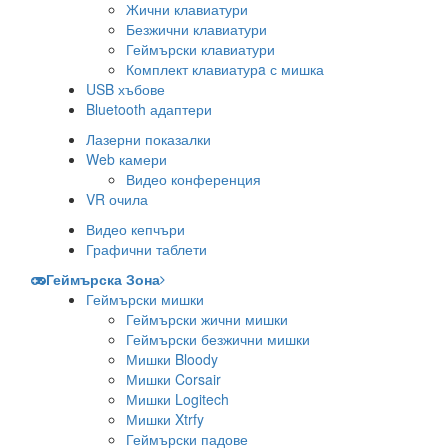
Жични клавиатури
Безжични клавиатури
Геймърски клавиатури
Комплект клавиатурa с мишка
USB хъбове
Bluetooth адаптери
Лазерни показалки
Web камери
Видео конференция
VR очила
Видео кепчъри
Графични таблети
Геймърска Зона
Геймърски мишки
Геймърски жични мишки
Геймърски безжични мишки
Мишки Bloody
Мишки Corsair
Мишки Logitech
Мишки Xtrfy
Геймърски падове