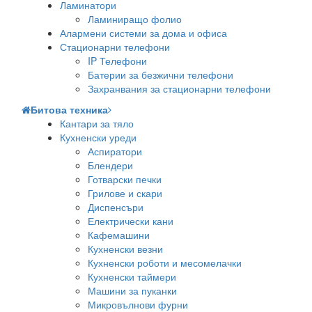
Ламинатори
Ламиниращо фолио
Алармени системи за дома и офиса
Стационарни телефони
IP Телефони
Батерии за безжични телефони
Захранвания за стационарни телефони
Битова техника
Кантари за тяло
Кухненски уреди
Аспиратори
Блендери
Готварски печки
Грилове и скари
Диспенсъри
Електрически кани
Кафемашини
Кухненски везни
Кухненски роботи и месомелачки
Кухненски таймери
Машини за пуканки
Микровълнови фурни