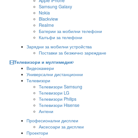
Apple iPhone
Samsung Galaxy
Nokia
Blackview
Realme
Батерии за мобилни телефони
Калъфи за телефони
Зарядни за мобилни устройства
Поставки за безжично зареждане
Телевизори и мултимедия
Видеокамери
Универсални дистанционни
Телевизори
Телевизори Samsung
Телевизори LG
Телевизори Philips
Телевизори Hisense
Антени
Професионални дисплеи
Аксесоари за дисплеи
Проектори