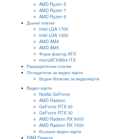
AMD Ryzen 5
AMD Ryzen 7
AMD Ryzen 9
Дънни платки
Intel LGA 1700
Intel LGA 1200
AMD AM4
AMD AM5
Форм фактор ATX
microATX/Mini-ITX
Разширителни платки
Охладители за видео карти
Водни блокове за видеокарти
Видео карти
Nvidia GeForce
AMD Radeon
GeForce RTX 40
GeForce RTX 30
AMD Radeon RX 6000
AMD Radeon RX 7000
Външни видео карти
RAM Памети