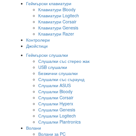
Геймърски клавиатури
Клавиатури Bloody
Клавиатури Logitech
Клавиатури Corsair
Клавиатури Genesis
Клавиатури Razer
Контролери
Джойстици
Геймърски слушалки
Слушалки със стерео жак
USB слушалки
Безжични слушалки
Слушалки със съраунд
Слушалки ASUS
Слушалки Bloody
Слушалки Corsair
Слушалки Hyperx
Слушалки Genesis
Слушалки Logitech
Слушалки Plantronics
Волани
Волани за PC