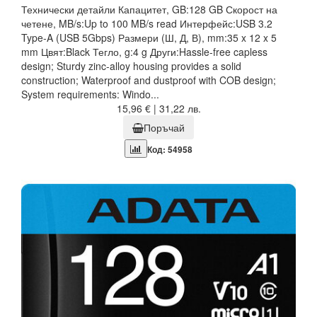
Технически детайли Капацитет, GB:128 GB Скорост на
четене, MB/s:Up to 100 MB/s read Интерфейс:USB 3.2
Type-A (USB 5Gbps) Размери (Ш, Д, В), mm:35 x 12 x 5
mm Цвят:Black Тегло, g:4 g Други:Hassle-free capless
design; Sturdy zinc-alloy housing provides a solid
construction; Waterproof and dustproof with COB design;
System requirements: Windo...
15,96 € | 31,22 лв.
Поръчай
Код: 54958