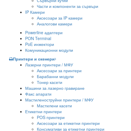
Сървърни кутии
Части и компоненти за сървъри
IP Камери
Аксесоари за IP камери
Аналогови камери
Powerline адаптери
PON Terminal
PoE инжектори
Комуникационни модули
Принтери и скенери
Лазерни принтери / МФУ
Аксесоари за принтери
Барабанни модули
Тонер касети
Машини за лазерно гравиране
Факс апарати
Мастиленоструйни принтери / МФУ
Мастилени касети
Етикетни принтери
POS принтери
Аксесоари за етикетни принтери
Консумативи за етикетни принтери