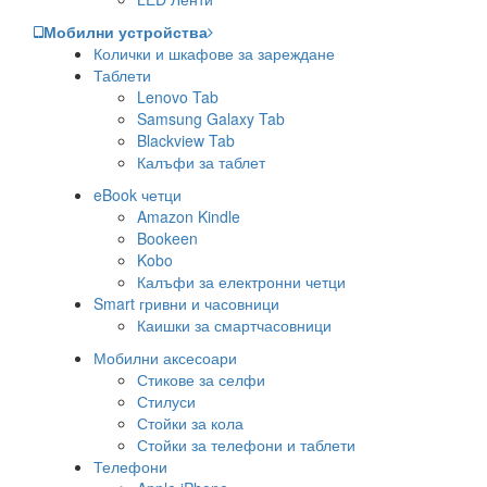
Мобилни устройства
Колички и шкафове за зареждане
Таблети
Lenovo Tab
Samsung Galaxy Tab
Blackview Tab
Калъфи за таблет
eBook четци
Amazon Kindle
Bookeen
Kobo
Калъфи за електронни четци
Smart гривни и часовници
Каишки за смартчасовници
Мобилни аксесоари
Стикове за селфи
Стилуси
Стойки за кола
Стойки за телефони и таблети
Телефони