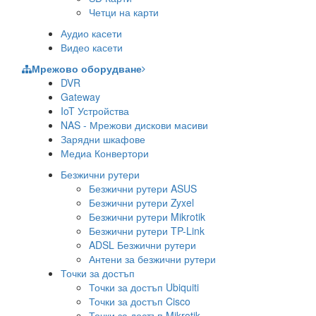
Четци на карти
Аудио касети
Видео касети
Мрежово оборудване
DVR
Gateway
IoT Устройства
NAS - Мрежови дискови масиви
Зарядни шкафове
Медиа Конвертори
Безжични рутери
Безжични рутери ASUS
Безжични рутери Zyxel
Безжични рутери Mikrotik
Безжични рутери TP-Link
ADSL Безжични рутери
Антени за безжични рутери
Точки за достъп
Точки за достъп Ubiquiti
Точки за достъп Cisco
Точки за достъп Mikrotik