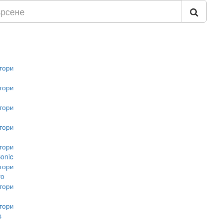
тори
тори
тори
тори
тори
onic
тори
vo
тори
тори
s