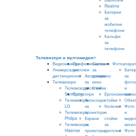
Realme
Батерии
за
мобилни
телефони
Калъфи
за
телефони
Телевизори и мултимедия
Видеокамери
Професионални
Системи
Фотоапара
Универсални
дисплеи
за
Бате
дистанционни
Аксесоари
домашно
за
Телевизори
за
кино
фото
Телевизори
дисплеи
Стойки
и
Samsung
Проектори
Ергономични
камк
Телевизори
Аксесоари
стойки
Обек
LG
за
Колички
Фото
Телевизори
проектори
и
и
Philips
Екрани
стойки
виде
Телевизори
за
за
аксес
Hisense
проектори
дисплеи
Фото