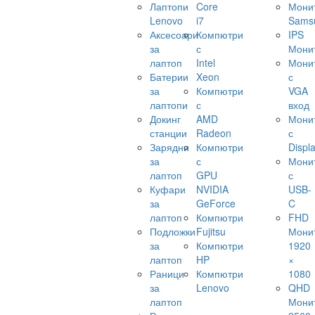
Лаптопи
Core
Мони
Lenovo
i7
Sams
Аксесоари
Компютри
IPS
за
с
Мони
лаптоп
Intel
Мони
Батерии
Xeon
с
за
Компютри
VGA
лаптопи
с
вход
Докинг
AMD
Мони
станции
Radeon
с
Зарядни
Компютри
Displ
за
с
Мони
лаптоп
GPU
с
Куфари
NVIDIA
USB-
за
GeForce
C
лаптоп
Компютри
FHD
Подложки
Fujitsu
Мони
за
Компютри
1920
лаптоп
HP
×
Раници
Компютри
1080
за
Lenovo
QHD
лаптоп
Мони