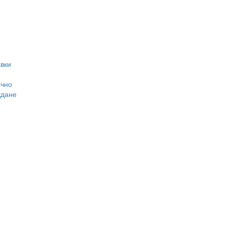
вки
ично
ждане