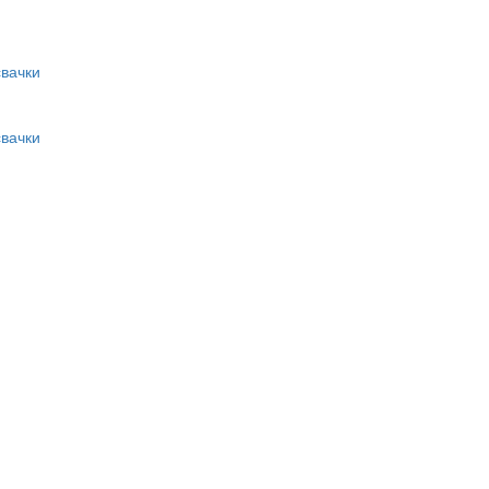
вачки
вачки
и