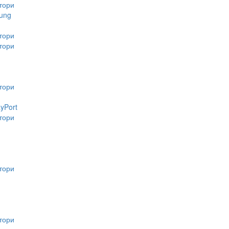
тори
ung
тори
тори
тори
ayPort
тори
тори
тори