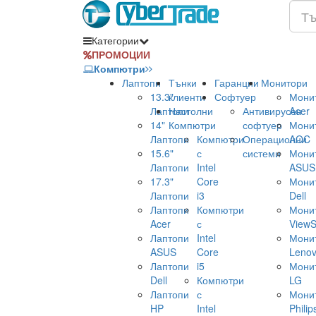
Категории
ПРОМОЦИИ
Компютри
Лаптопи
Тънки
Гаранции
Монитори
13.3"
клиенти
Софтуер
Мони
Лаптопи
Настолни
Антивирусен
Acer
14"
Компютри
софтуер
Мони
Лаптопи
Компютри
Операционни
AOC
15.6"
с
системи
Мони
Лаптопи
Intel
ASUS
17.3"
Core
Мони
Лаптопи
i3
Dell
Лаптопи
Компютри
Мони
Acer
с
ViewS
Лаптопи
Intel
Мони
ASUS
Core
Leno
Лаптопи
i5
Мони
Dell
Компютри
LG
Лаптопи
с
Мони
HP
Intel
Philip