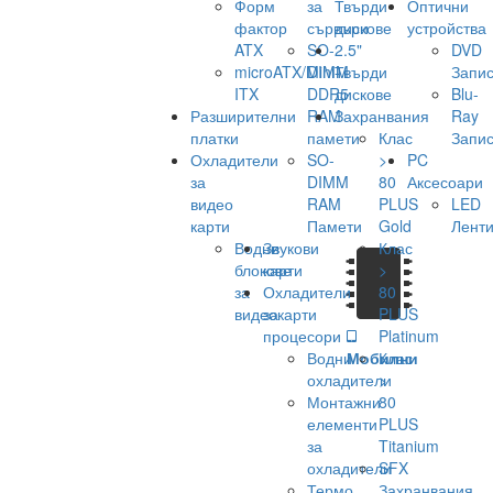
Форм
за
Твърди
Оптични
фактор
сървъри
дискове
устройства
ATX
SO-
2.5"
DVD
microATX/Mini-
DIMM
Твърди
Запис
ITX
DDR5
дискове
Blu-
Разширителни
RAM
Захранвания
Ray
платки
памети
Клас
Запис
Охладители
SO-
>
PC
за
DIMM
80
Аксесоари
видео
RAM
PLUS
LED
карти
Памети
Gold
Лент
Водни
Звукови
Клас
блокове
карти
>
за
Охладители
80
видеокарти
за
PLUS
процесори
Platinum
Водни
Мобилни
Клас
охладители
>
Монтажни
80
елементи
PLUS
за
Titanium
охладители
SFX
Термо
Захранвания