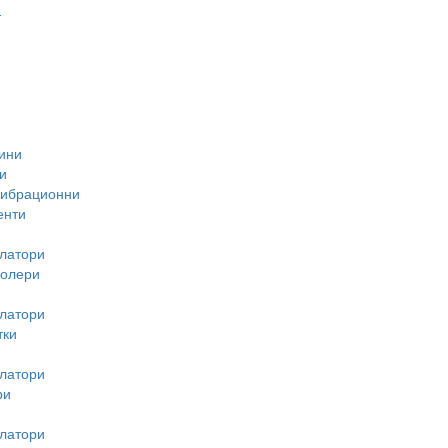
-
ини
и
вибрационни
енти
латори
ролери
латори
тки
латори
ри
латори