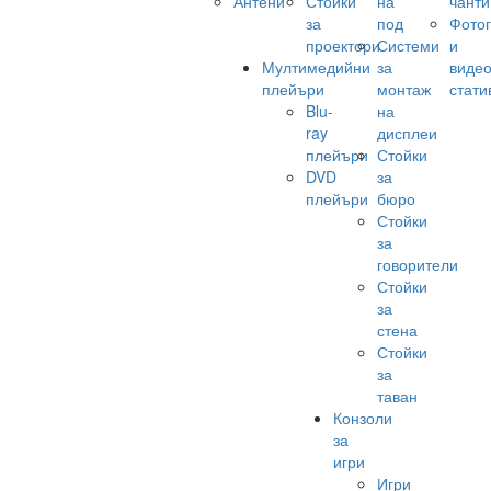
Антени
Стойки
на
чанти
за
под
Фото
проектори
Системи
и
Мултимедийни
за
виде
плейъри
монтаж
стати
Blu-
на
ray
дисплеи
плейъри
Стойки
DVD
за
плейъри
бюро
Стойки
за
говорители
Стойки
за
стена
Стойки
за
таван
Конзоли
за
игри
Игри