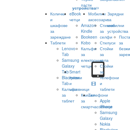
пасти
устройства
Колички
eBook
Мобилни
Зарядни
и
четци
аксесоари
за
шкафове
Amazon
Стикове
мобилни
за
Kindle
за
устройства
зареждане
Bookeen
селфи
Поста
Таблети
Kobo
Стилуси
за
Lenovo
Калъфи
Стойки
безж
Tab
за
за
заре
Samsung
електронни
кола
Galaxy
четци
Стойки
Tab
Smart
за
Blackview
гривни
телефони
Tab
и
и
Калъфи
часовници
таблети
за
Каишки
Телефони
таблет
за
Apple
смартчасовници
iPhone
Samsung
Galaxy
Nokia
Blackview