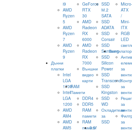
i9
GeForce
SSD
Micro
AMD
RTX
М.2
ATX
Ryzen
30
SATA
/
5
AMD
SSD
Mini-
AMD
Radeon
ADATA
ITX
Ryzen
RX
SSD
RGB
7
6000
Corsair
LED
AMD
AMD
SSD
светл
Ryzen
Radeon
Samsung
Вентилатор
9
RX
SSD
Анти
Дънни
7000
Silicon
елем
платки
Външни
Power
за
Intel
видео
SSD
венти
LGA
карти
Transcend
Конт
1700
RAM
SSD
за
Intel
Памети
Kingston
венти
LGA
DDR4
SSD
Реше
1200
DDR5
WD
за
AMD
RAM
Охладители
венти
AM4
памети
за
Филт
AMD
RAM
SSD
за
AM5
памети
3.5"
венти