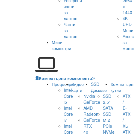
Резервни
2560
части
×
за
1440
лаптоп
4K
Чанти
UHD
за
Мони
лаптоп
Аксе
Мини
за
компютри
мони
Компютърни компоненти
Процесори
Видео
SSD
Компютърн
Intel
карти
Дискове
кутии
Core
Nvidia
SSD
ATX
i5
GeForce
2.5"
/
Intel
AMD
SATA
E-
Core
Radeon
SSD
ATX
i7
GeForce
М.2
/
Intel
RTX
PCIe
XL-
Core
40
NVMe
ATX