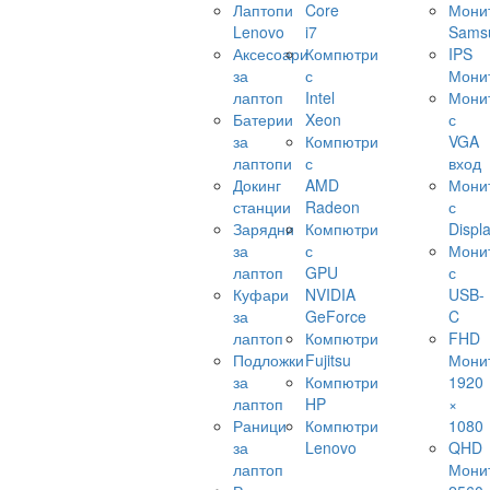
Лаптопи
Core
Мони
Lenovo
i7
Sams
Аксесоари
Компютри
IPS
за
с
Мони
лаптоп
Intel
Мони
Батерии
Xeon
с
за
Компютри
VGA
лаптопи
с
вход
Докинг
AMD
Мони
станции
Radeon
с
Зарядни
Компютри
Displ
за
с
Мони
лаптоп
GPU
с
Куфари
NVIDIA
USB-
за
GeForce
C
лаптоп
Компютри
FHD
Подложки
Fujitsu
Мони
за
Компютри
1920
лаптоп
HP
×
Раници
Компютри
1080
за
Lenovo
QHD
лаптоп
Мони