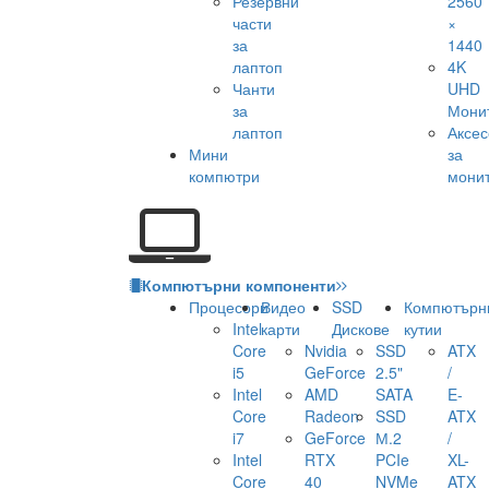
Резервни
2560
части
×
за
1440
лаптоп
4K
Чанти
UHD
за
Мони
лаптоп
Аксе
Мини
за
компютри
мони
Компютърни компоненти
Процесори
Видео
SSD
Компютърн
Intel
карти
Дискове
кутии
Core
Nvidia
SSD
ATX
i5
GeForce
2.5"
/
Intel
AMD
SATA
E-
Core
Radeon
SSD
ATX
i7
GeForce
М.2
/
Intel
RTX
PCIe
XL-
Core
40
NVMe
ATX