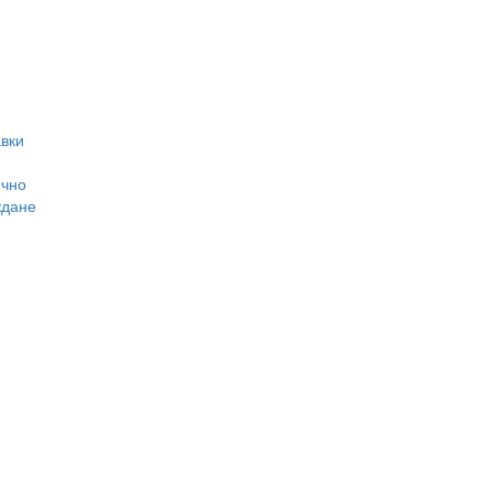
вки
ично
ждане