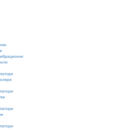
-
ини
и
вибрационни
енти
латори
ролери
латори
тки
латори
ри
латори