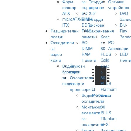
Форм
за
Твърди
Оптични
фактор
сървъри
дискове
устройства
ATX
SO-
2.5"
DVD
microATX/Mini-
DIMM
Твърди
Запис
ITX
DDR5
дискове
Blu-
Разширителни
RAM
Захранвания
Ray
платки
памети
Клас
Запис
Охладители
SO-
>
PC
за
DIMM
80
Аксесоари
видео
RAM
PLUS
LED
карти
Памети
Gold
Лент
Водни
Звукови
Клас
блокове
карти
>
за
Охладители
80
видеокарти
за
PLUS
процесори
Platinum
Водни
Мобилни
Клас
охладители
>
Монтажни
80
елементи
PLUS
за
Titanium
охладители
SFX
Термо
Захранвания