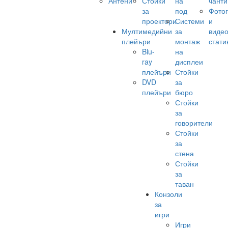
Антени
Стойки
на
чанти
за
под
Фото
проектори
Системи
и
Мултимедийни
за
виде
плейъри
монтаж
стати
Blu-
на
ray
дисплеи
плейъри
Стойки
DVD
за
плейъри
бюро
Стойки
за
говорители
Стойки
за
стена
Стойки
за
таван
Конзоли
за
игри
Игри