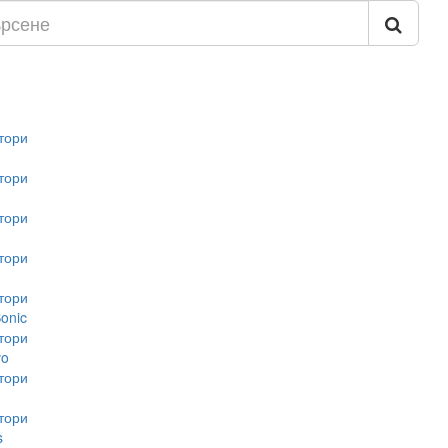
тори
тори
тори
тори
тори
onic
тори
vo
тори
тори
s