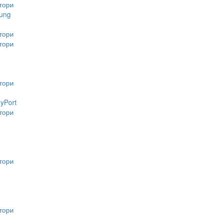
тори
ung
тори
тори
тори
ayPort
тори
тори
тори