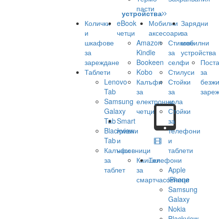
пасти
устройства
Колички
eBook
Мобилни
Зарядни
и
четци
аксесоари
за
шкафове
Amazon
Стикове
мобилни
за
Kindle
за
устройства
зареждане
Bookeen
селфи
Поста
Таблети
Kobo
Стилуси
за
Lenovo
Калъфи
Стойки
безж
Tab
за
за
заре
Samsung
електронни
кола
Galaxy
четци
Стойки
Tab
Smart
за
Blackview
гривни
телефони
Tab
и
и
Калъфи
часовници
таблети
за
Каишки
Телефони
таблет
за
Apple
смартчасовници
iPhone
Samsung
Galaxy
Nokia
Blackview