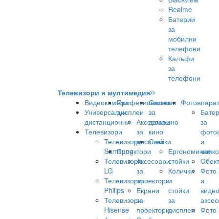
Realme
Батерии
за
мобилни
телефони
Калъфи
за
телефони
Телевизори и мултимедия
Видеокамери
Професионални
Системи
Фотоапара
Универсални
дисплеи
за
Бате
дистанционни
Аксесоари
домашно
за
Телевизори
за
кино
фото
Телевизори
дисплеи
Стойки
и
Samsung
Проектори
Ергономични
камк
Телевизори
Аксесоари
стойки
Обек
LG
за
Колички
Фото
Телевизори
проектори
и
и
Philips
Екрани
стойки
виде
Телевизори
за
за
аксес
Hisense
проектори
дисплеи
Фото