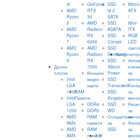
i9
GeForce
SSD
Micro
AMD
RTX
М.2
ATX
Ryzen
30
SATA
/
5
AMD
SSD
Mini-
AMD
Radeon
ADATA
ITX
Ryzen
RX
SSD
RGB
7
6000
Corsair
LED
AMD
AMD
SSD
светл
Ryzen
Radeon
Samsung
Вентилатор
9
RX
SSD
Анти
Дънни
7000
Silicon
елем
платки
Външни
Power
за
Intel
видео
SSD
венти
LGA
карти
Transcend
Конт
1700
RAM
SSD
за
Intel
Памети
Kingston
венти
LGA
DDR4
SSD
Реше
1200
DDR5
WD
за
AMD
RAM
Охладители
венти
AM4
памети
за
Филт
AMD
RAM
SSD
за
AM5
памети
3.5"
венти