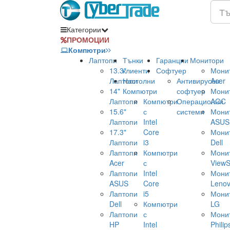
Категории
ПРОМОЦИИ
Компютри
Лаптопи
Тънки
Гаранции
Монитори
13.3"
клиенти
Софтуер
Мони
Лаптопи
Настолни
Антивирусен
Acer
14"
Компютри
софтуер
Мони
Лаптопи
Компютри
Операционни
AOC
15.6"
с
системи
Мони
Лаптопи
Intel
ASUS
17.3"
Core
Мони
Лаптопи
i3
Dell
Лаптопи
Компютри
Мони
Acer
с
ViewS
Лаптопи
Intel
Мони
ASUS
Core
Leno
Лаптопи
i5
Мони
Dell
Компютри
LG
Лаптопи
с
Мони
HP
Intel
Philip