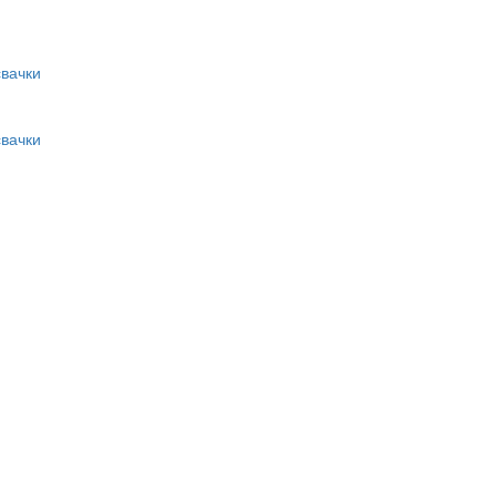
вачки
вачки
и