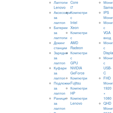
Лаптопи
Core
Мони
Lenovo
i7
Sams
Аксесоари
Компютри
IPS
за
с
Мони
лаптоп
Intel
Мони
Батерии
Xeon
с
за
Компютри
VGA
лаптопи
с
вход
Докинг
AMD
Мони
станции
Radeon
с
Зарядни
Компютри
Displ
за
с
Мони
лаптоп
GPU
с
Куфари
NVIDIA
USB-
за
GeForce
C
лаптоп
Компютри
FHD
Подложки
Fujitsu
Мони
за
Компютри
1920
лаптоп
HP
×
Раници
Компютри
1080
за
Lenovo
QHD
лаптоп
Мони