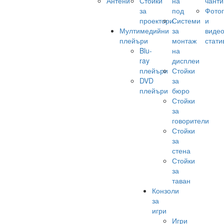
Антени
Стойки
на
чанти
за
под
Фото
проектори
Системи
и
Мултимедийни
за
виде
плейъри
монтаж
стати
Blu-
на
ray
дисплеи
плейъри
Стойки
DVD
за
плейъри
бюро
Стойки
за
говорители
Стойки
за
стена
Стойки
за
таван
Конзоли
за
игри
Игри