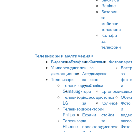
Realme
Батерии
за
мобилни
телефони
Калъфи
за
телефони
Телевизори и мултимедия
Видеокамери
Професионални
Системи
Фотоапара
Универсални
дисплеи
за
Бате
дистанционни
Аксесоари
домашно
за
Телевизори
за
кино
фото
Телевизори
дисплеи
Стойки
и
Samsung
Проектори
Ергономични
камк
Телевизори
Аксесоари
стойки
Обек
LG
за
Колички
Фото
Телевизори
проектори
и
и
Philips
Екрани
стойки
виде
Телевизори
за
за
аксес
Hisense
проектори
дисплеи
Фото