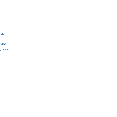
вки
ично
ждане