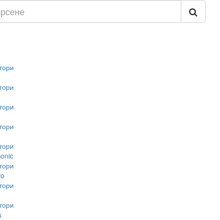
тори
тори
тори
тори
тори
onic
тори
vo
тори
тори
s