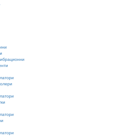
-
ини
и
вибрационни
енти
латори
ролери
латори
тки
латори
ри
латори