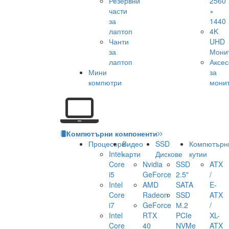
Резервни
2560
части
×
за
1440
лаптоп
4K
Чанти
UHD
за
Мони
лаптоп
Аксе
Мини
за
компютри
мони
Компютърни компоненти
Процесори
Видео
SSD
Компютърн
Intel
карти
Дискове
кутии
Core
Nvidia
SSD
ATX
i5
GeForce
2.5"
/
Intel
AMD
SATA
E-
Core
Radeon
SSD
ATX
i7
GeForce
М.2
/
Intel
RTX
PCIe
XL-
Core
40
NVMe
ATX