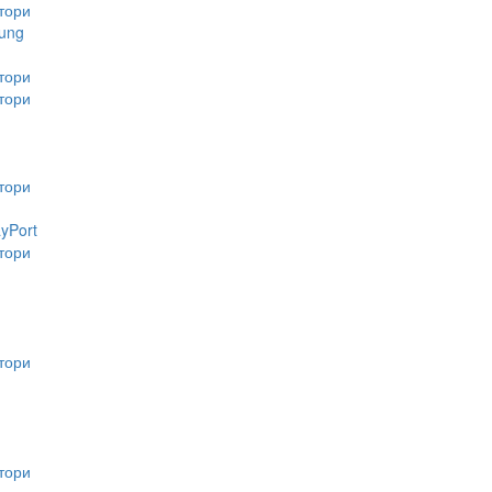
тори
ung
тори
тори
тори
ayPort
тори
тори
тори