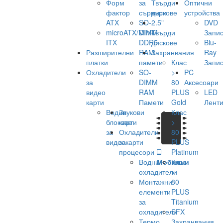
Форм
за
Твърди
Оптични
фактор
сървъри
дискове
устройства
ATX
SO-
2.5"
DVD
microATX/Mini-
DIMM
Твърди
Запис
ITX
DDR5
дискове
Blu-
Разширителни
RAM
Захранвания
Ray
платки
памети
Клас
Запис
Охладители
SO-
>
PC
за
DIMM
80
Аксесоари
видео
RAM
PLUS
LED
карти
Памети
Gold
Лент
Водни
Звукови
Клас
блокове
карти
>
за
Охладители
80
видеокарти
за
PLUS
процесори
Platinum
Водни
Мобилни
Клас
охладители
>
Монтажни
80
елементи
PLUS
за
Titanium
охладители
SFX
Термо
Захранвания