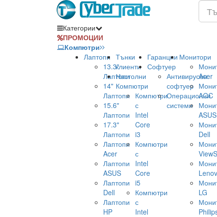
Категории
ПРОМОЦИИ
Компютри
Лаптопи
Тънки
Гаранции
Монитори
13.3"
клиенти
Софтуер
Мони
Лаптопи
Настолни
Антивирусен
Acer
14"
Компютри
софтуер
Мони
Лаптопи
Компютри
Операционни
AOC
15.6"
с
системи
Мони
Лаптопи
Intel
ASUS
17.3"
Core
Мони
Лаптопи
i3
Dell
Лаптопи
Компютри
Мони
Acer
с
ViewS
Лаптопи
Intel
Мони
ASUS
Core
Leno
Лаптопи
i5
Мони
Dell
Компютри
LG
Лаптопи
с
Мони
HP
Intel
Philip