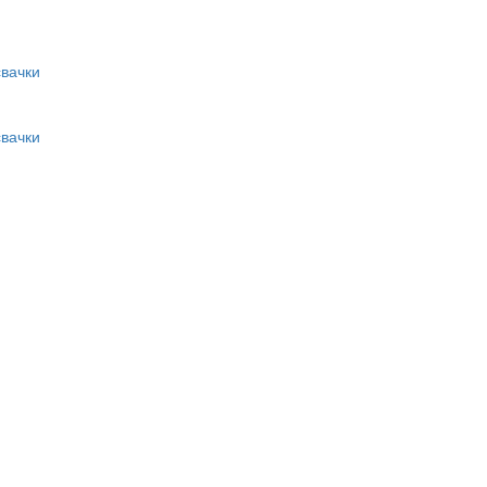
вачки
вачки
и