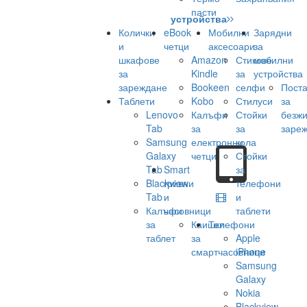
пасти
устройства
Колички
eBook
Мобилни
Зарядни
и
четци
аксесоари
за
шкафове
Amazon
Стикове
мобилни
за
Kindle
за
устройства
зареждане
Bookeen
селфи
Поста
Таблети
Kobo
Стилуси
за
Lenovo
Калъфи
Стойки
безж
Tab
за
за
заре
Samsung
електронни
кола
Galaxy
четци
Стойки
Tab
Smart
за
Blackview
гривни
телефони
Tab
и
и
Калъфи
часовници
таблети
за
Каишки
Телефони
таблет
за
Apple
смартчасовници
iPhone
Samsung
Galaxy
Nokia
Blackview