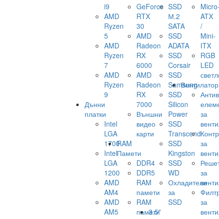
i9
GeForce
SSD
Micro
AMD
RTX
М.2
ATX
Ryzen
30
SATA
/
5
AMD
SSD
Mini-
AMD
Radeon
ADATA
ITX
Ryzen
RX
SSD
RGB
7
6000
Corsair
LED
AMD
AMD
SSD
светл
Ryzen
Radeon
Samsung
Вентилатор
9
RX
SSD
Анти
Дънни
7000
Silicon
елем
платки
Външни
Power
за
Intel
видео
SSD
венти
LGA
карти
Transcend
Конт
1700
RAM
SSD
за
Intel
Памети
Kingston
венти
LGA
DDR4
SSD
Реше
1200
DDR5
WD
за
AMD
RAM
Охладители
венти
AM4
памети
за
Филт
AMD
RAM
SSD
за
AM5
памети
3.5"
венти