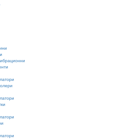
-
ини
и
вибрационни
енти
латори
ролери
латори
тки
латори
ри
латори