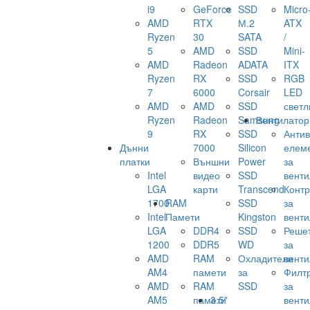
i9
GeForce
SSD
Micro
AMD
RTX
М.2
ATX
Ryzen
30
SATA
/
5
AMD
SSD
Mini-
AMD
Radeon
ADATA
ITX
Ryzen
RX
SSD
RGB
7
6000
Corsair
LED
AMD
AMD
SSD
светл
Ryzen
Radeon
Samsung
Вентилатор
9
RX
SSD
Анти
Дънни
7000
Silicon
елем
платки
Външни
Power
за
Intel
видео
SSD
венти
LGA
карти
Transcend
Конт
1700
RAM
SSD
за
Intel
Памети
Kingston
венти
LGA
DDR4
SSD
Реше
1200
DDR5
WD
за
AMD
RAM
Охладители
венти
AM4
памети
за
Филт
AMD
RAM
SSD
за
AM5
памети
3.5"
венти