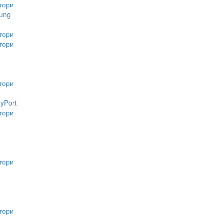
тори
ung
тори
тори
тори
ayPort
тори
тори
тори