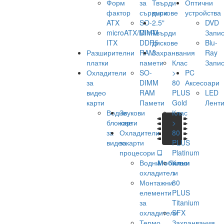
Форм
за
Твърди
Оптични
фактор
сървъри
дискове
устройства
ATX
SO-
2.5"
DVD
microATX/Mini-
DIMM
Твърди
Запис
ITX
DDR5
дискове
Blu-
Разширителни
RAM
Захранвания
Ray
платки
памети
Клас
Запис
Охладители
SO-
>
PC
за
DIMM
80
Аксесоари
видео
RAM
PLUS
LED
карти
Памети
Gold
Лент
Водни
Звукови
Клас
блокове
карти
>
за
Охладители
80
видеокарти
за
PLUS
процесори
Platinum
Водни
Мобилни
Клас
охладители
>
Монтажни
80
елементи
PLUS
за
Titanium
охладители
SFX
Термо
Захранвания