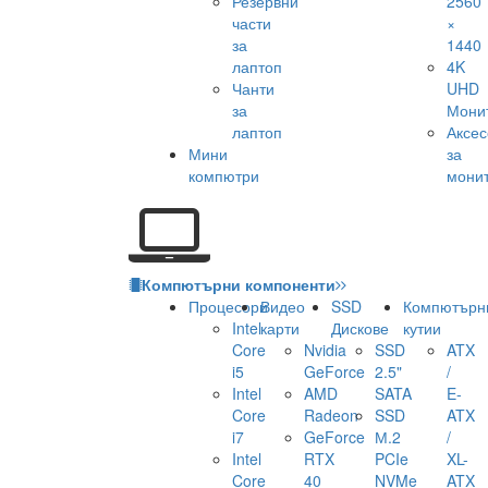
Резервни
2560
части
×
за
1440
лаптоп
4K
Чанти
UHD
за
Мони
лаптоп
Аксе
Мини
за
компютри
мони
Компютърни компоненти
Процесори
Видео
SSD
Компютърн
Intel
карти
Дискове
кутии
Core
Nvidia
SSD
ATX
i5
GeForce
2.5"
/
Intel
AMD
SATA
E-
Core
Radeon
SSD
ATX
i7
GeForce
М.2
/
Intel
RTX
PCIe
XL-
Core
40
NVMe
ATX