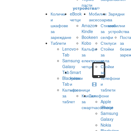
пасти
устройства
Колички
eBook
Мобилни
Зарядни
и
четци
аксесоари
за
шкафове
Amazon
Стикове
мобилни
за
Kindle
за
устройства
зареждане
Bookeen
селфи
Поста
Таблети
Kobo
Стилуси
за
Lenovo
Калъфи
Стойки
безж
Tab
за
за
заре
Samsung
електронни
кола
Galaxy
четци
Стойки
Tab
Smart
за
Blackview
гривни
телефони
Tab
и
и
Калъфи
часовници
таблети
за
Каишки
Телефони
таблет
за
Apple
смартчасовници
iPhone
Samsung
Galaxy
Nokia
Blackview