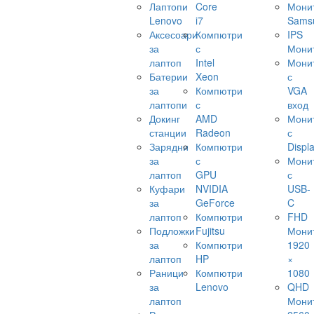
Лаптопи
Core
Мони
Lenovo
i7
Sams
Аксесоари
Компютри
IPS
за
с
Мони
лаптоп
Intel
Мони
Батерии
Xeon
с
за
Компютри
VGA
лаптопи
с
вход
Докинг
AMD
Мони
станции
Radeon
с
Зарядни
Компютри
Displ
за
с
Мони
лаптоп
GPU
с
Куфари
NVIDIA
USB-
за
GeForce
C
лаптоп
Компютри
FHD
Подложки
Fujitsu
Мони
за
Компютри
1920
лаптоп
HP
×
Раници
Компютри
1080
за
Lenovo
QHD
лаптоп
Мони