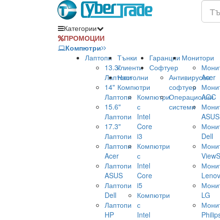
Категории
ПРОМОЦИИ
Компютри
Лаптопи
Тънки
Гаранции
Монитори
13.3"
клиенти
Софтуер
Мони
Лаптопи
Настолни
Антивирусен
Acer
14"
Компютри
софтуер
Мони
Лаптопи
Компютри
Операционни
AOC
15.6"
с
системи
Мони
Лаптопи
Intel
ASUS
17.3"
Core
Мони
Лаптопи
i3
Dell
Лаптопи
Компютри
Мони
Acer
с
ViewS
Лаптопи
Intel
Мони
ASUS
Core
Leno
Лаптопи
i5
Мони
Dell
Компютри
LG
Лаптопи
с
Мони
HP
Intel
Philip