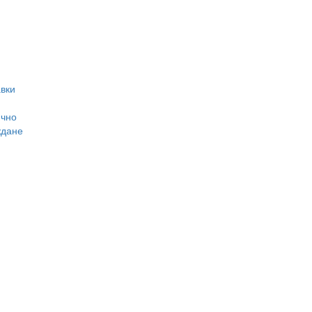
вки
ично
ждане