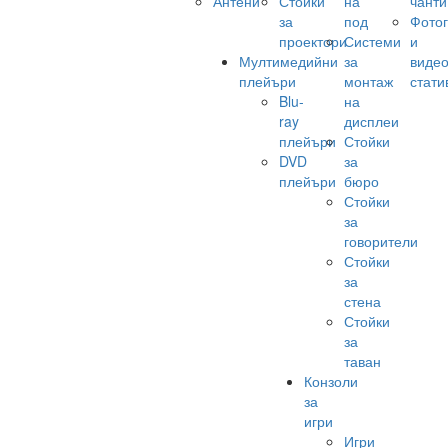
Антени
Стойки
на
чанти
за
под
Фото
проектори
Системи
и
Мултимедийни
за
виде
плейъри
монтаж
стати
Blu-
на
ray
дисплеи
плейъри
Стойки
DVD
за
плейъри
бюро
Стойки
за
говорители
Стойки
за
стена
Стойки
за
таван
Конзоли
за
игри
Игри