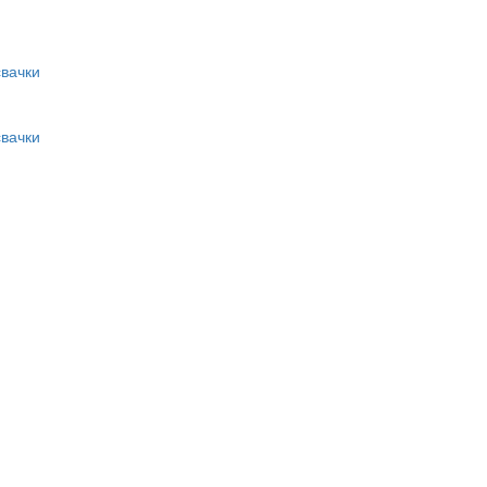
вачки
вачки
и