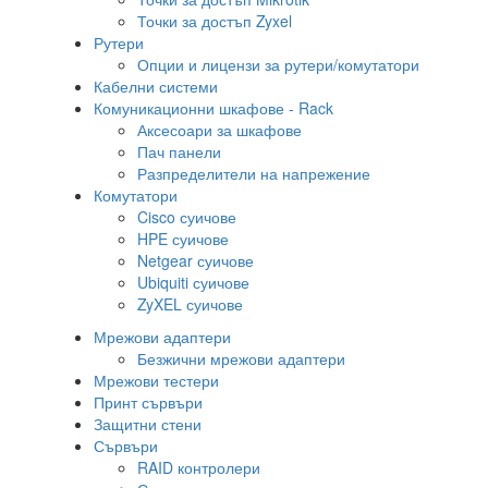
Точки за достъп Zyxel
Рутери
Опции и лицензи за рутери/комутатори
Кабелни системи
Комуникационни шкафове - Rack
Аксесоари за шкафове
Пач панели
Разпределители на напрежение
Комутатори
Cisco суичове
HPE суичове
Netgear суичове
Ubiquiti суичове
ZyXEL суичове
Мрежови адаптери
Безжични мрежови адаптери
Мрежови тестери
Принт сървъри
Защитни стени
Сървъри
RAID контролери