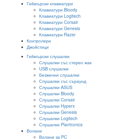
Геймърски клавиатури
Клавиатури Bloody
Клавиатури Logitech
Клавиатури Corsair
Клавиатури Genesis
Клавиатури Razer
Контролери
Джойстици
Геймърски слушалки
Слушалки със стерео жак
USB слушалки
Безжични слушалки
Слушалки със съраунд
Слушалки ASUS
Слушалки Bloody
Слушалки Corsair
Слушалки Hyperx
Слушалки Genesis
Слушалки Logitech
Слушалки Plantronics
Волани
Волани за PC