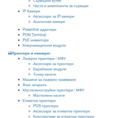
Сървърни кутии
Части и компоненти за сървъри
IP Камери
Аксесоари за IP камери
Аналогови камери
Powerline адаптери
PON Terminal
PoE инжектори
Комуникационни модули
Принтери и скенери
Лазерни принтери / МФУ
Аксесоари за принтери
Барабанни модули
Тонер касети
Машини за лазерно гравиране
Факс апарати
Мастиленоструйни принтери / МФУ
Мастилени касети
Етикетни принтери
POS принтери
Аксесоари за етикетни принтери
Консумативи за етикетни принтери