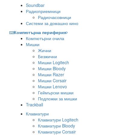
Soundbar
Радиоприемници
Радиочасовници
Системи за домашно кино
Компютърна периферия
Компютърни очила
Мишки
Жични
Безжични
Мишки Logitech
Мишки Bloody
Мишки Razer
Мишки Corsair
Мишки Lenovo
Геймърски мишки
Подложки за мишки
Trackball
Клавиатури
Клавиатури Logitech
Клавиатури Bloody
Клавиатури Corsair