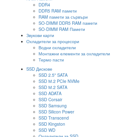
DDR4
DDR5 RAM памети
RAM памети за сървъри
SO-DIMM DDR5 RAM памети
SO-DIMM RAM Памети
Звукови карти
Охладители за процесори
Водни охладители
Монтажни елементи за охладители
Термо пасти
SSD Дискове
SSD 2.5" SATA
SSD М.2 PCIe NVMe
SSD М.2 SATA
SSD ADATA
SSD Corsair
SSD Samsung
SSD Silicon Power
SSD Transcend
SSD Kingston
SSD WD
Охладители за SSD