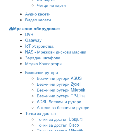
Четци на карти
Аудио касети
Видео касети
Мрежово оборудване
DVR
Gateway
IoT Устройства
NAS - Мрежови дискови масиви
Зарядни шкафове
Медиа Конвертори
Безжични рутери
Безжични рутери ASUS
Безжични рутери Zyxel
Безжични рутери Mikrotik
Безжични рутери TP-Link
ADSL Безжични рутери
Антени за безжични рутери
Точки за достъп
Точки за достъп Ubiquiti
Точки за достъп Cisco
Точки за достъп Mikrotik