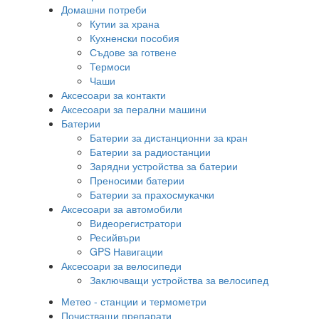
Домашни потреби
Кутии за храна
Кухненски пособия
Съдове за готвене
Термоси
Чаши
Аксесоари за контакти
Аксесоари за перални машини
Батерии
Батерии за дистанционни за кран
Батерии за радиостанции
Зарядни устройства за батерии
Преносими батерии
Батерии за прахосмукачки
Аксесоари за автомобили
Видеорегистратори
Ресийвъри
GPS Навигации
Аксесоари за велосипеди
Заключващи устройства за велосипед
Метео - станции и термометри
Почистващи препарати