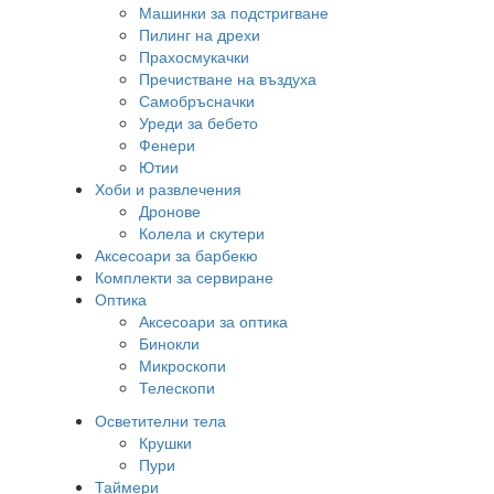
Машинки за подстригване
Пилинг на дрехи
Прахосмукачки
Пречистване на въздуха
Самобръсначки
Уреди за бебето
Фенери
Ютии
Хоби и развлечения
Дронове
Колела и скутери
Аксесоари за барбекю
Комплекти за сервиране
Оптика
Аксесоари за оптика
Бинокли
Микроскопи
Телескопи
Осветителни тела
Крушки
Пури
Таймери