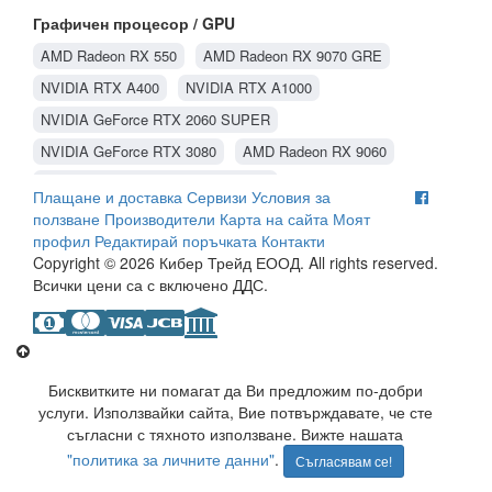
Видео карти SAPPHIRE
Видео карти PowerColor
Графичен процесор / GPU
Видео карти ASUS
Видео карти Matrox
AMD Radeon RX 550
AMD Radeon RX 9070 GRE
Видео карти Gainward
Видео карти MSI
NVIDIA RTX A400
NVIDIA RTX A1000
Видео карти Palit
Видео карти ASRock
NVIDIA GeForce RTX 2060 SUPER
NVIDIA GeForce RTX 3080
AMD Radeon RX 9060
NVIDIA GeForce GTX 1660 SUPER
Плащане и доставка
Сервизи
Условия за
NVIDIA GeForce RTX 5050
AMD Radeon RX 9060 XT
ползване
Производители
Карта на сайта
Моят
профил
Редактирай поръчката
Контакти
NVIDIA GeForce RTX 5060
NVIDIA GeForce GT 1030
Copyright © 2026 Кибер Трейд ЕООД. All rights reserved.
NVIDIA GeForce GT 710
NVIDIA GeForce GT 610
Всички цени са с включено ДДС.
NVIDIA GeForce GT 730
AMD Radeon RX 580
NVIDIA GeForce RTX 3050
NVIDIA GeForce GTX 1660 Ti
Intel ARC B570
NVIDIA GeForce RTX 2070
Бисквитките ни помагат да Ви предложим по-добри
NVIDIA GeForce RTX 5060 Ti
AMD Radeon RX 7600
услуги. Използвайки сайта, Вие потвърждавате, че сте
съгласни с тяхното използване. Вижте нашата
NVIDIA GeForce RTX 3060
NVIDIA GeForce RTX 3060 Ti
"политика за личните данни"
.
Съгласявам се!
NVIDIA GeForce RTX 5080
AMD Radeon RX 9070