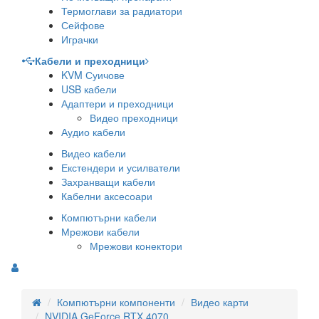
Термоглави за радиатори
Сейфове
Играчки
Кабели и преходници
KVM Суичове
USB кабели
Адаптери и преходници
Видео преходници
Аудио кабели
Видео кабели
Екстендери и усилватели
Захранващи кабели
Кабелни аксесоари
Компютърни кабели
Мрежови кабели
Мрежови конектори
Компютърни компоненти
Видео карти
NVIDIA GeForce RTX 4070