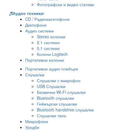
Фотографски и видео стативи
Аудио техника
CD / Радиокасетофони
Диктофони
Аудио системи
Stereo колонки
2.1 системи
5.1 системи
Колони Logitech
Портативни колонки
Портативни аудио плейъри
Слушалки
Слушалки с микрофон
USB Слушалки
Безжични Wi-Fi слушалки
Bluetooth слушалки
Геймърски слушалки
Bluetooth handsfree слушалки
Слушалки тапи
Микрофони
Уредби