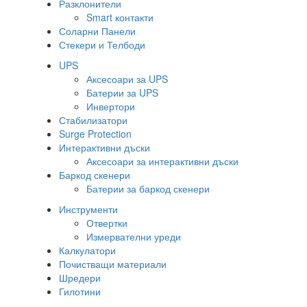
Разклонители
Smart контакти
Соларни Панели
Стекери и Телбоди
UPS
Аксесоари за UPS
Батерии за UPS
Инвертори
Стабилизатори
Surge Protection
Интерактивни дъски
Аксесоари за интерактивни дъски
Баркод скенери
Батерии за баркод скенери
Инструменти
Отвертки
Измервателни уреди
Калкулатори
Почистващи материали
Шредери
Гилотини