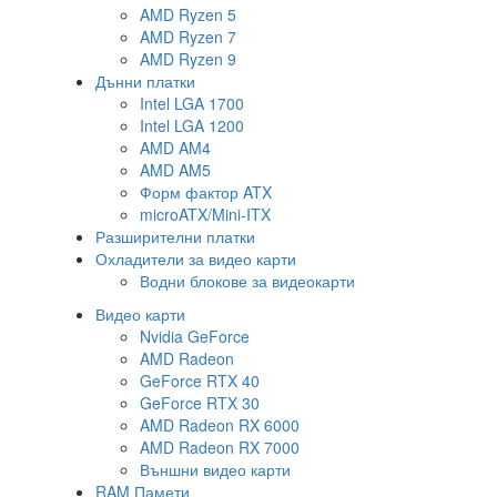
AMD Ryzen 5
AMD Ryzen 7
AMD Ryzen 9
Дънни платки
Intel LGA 1700
Intel LGA 1200
AMD AM4
AMD AM5
Форм фактор ATX
microATX/Mini-ITX
Разширителни платки
Охладители за видео карти
Водни блокове за видеокарти
Видео карти
Nvidia GeForce
AMD Radeon
GeForce RTX 40
GeForce RTX 30
AMD Radeon RX 6000
AMD Radeon RX 7000
Външни видео карти
RAM Памети