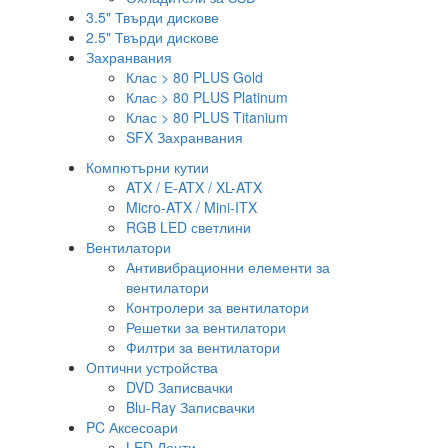
3.5" Твърди дискове
2.5" Твърди дискове
Захранвания
Клас > 80 PLUS Gold
Клас > 80 PLUS Platinum
Клас > 80 PLUS Titanium
SFX Захранвания
Компютърни кутии
ATX / E-ATX / XL-ATX
Micro-ATX / Mini-ITX
RGB LED светлини
Вентилатори
Антивибрационни елементи за
вентилатори
Контролери за вентилатори
Решетки за вентилатори
Филтри за вентилатори
Оптични устройства
DVD Записвачки
Blu-Ray Записвачки
PC Аксесоари
LED Ленти