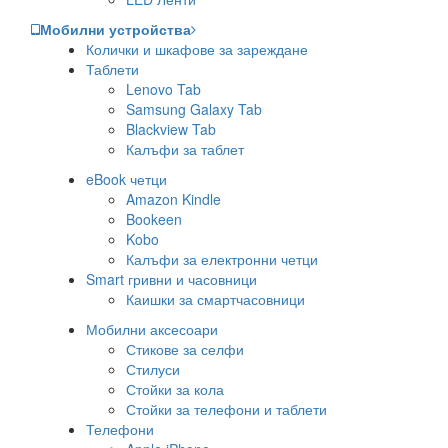
Мобилни устройства
Колички и шкафове за зареждане
Таблети
Lenovo Tab
Samsung Galaxy Tab
Blackview Tab
Калъфи за таблет
eBook четци
Amazon Kindle
Bookeen
Kobo
Калъфи за електронни четци
Smart гривни и часовници
Каишки за смартчасовници
Мобилни аксесоари
Стикове за селфи
Стилуси
Стойки за кола
Стойки за телефони и таблети
Телефони