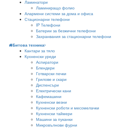
Ламинатори
Ламиниращо фолио
Алармени системи за дома и офиса
Стационарни телефони
IP Телефони
Батерии за безжични телефони
Захранвания за стационарни телефони
Битова техника
Кантари за тяло
Кухненски уреди
Аспиратори
Блендери
Готварски печки
Грилове и скари
Диспенсъри
Електрически кани
Кафемашини
Кухненски везни
Кухненски роботи и месомелачки
Кухненски таймери
Машини за пуканки
Микровълнови фурни