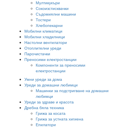
Мултикукъри
Сокоизстисквачки
Съдомиялни машини
Тостери
Хлебопекарни
Мобилни климатици
Мобилни хладилници
Настолни вентилатори
Отоплителни уреди
Парочистачки
Преносими електростанции
Компоненти за преносими
електростанции
Умни уреди за дома
Уреди за домашни любимци
Машинки за подстригване на домашни
любимци
Уреди за здраве и красота
Дребна бяла техника
Грижа за косата
Грижа за устната хигиена
Епилатори