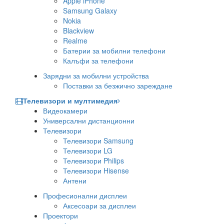
Apple iPhone
Samsung Galaxy
Nokia
Blackview
Realme
Батерии за мобилни телефони
Калъфи за телефони
Зарядни за мобилни устройства
Поставки за безжично зареждане
Телевизори и мултимедия
Видеокамери
Универсални дистанционни
Телевизори
Телевизори Samsung
Телевизори LG
Телевизори Philips
Телевизори Hisense
Антени
Професионални дисплеи
Аксесоари за дисплеи
Проектори