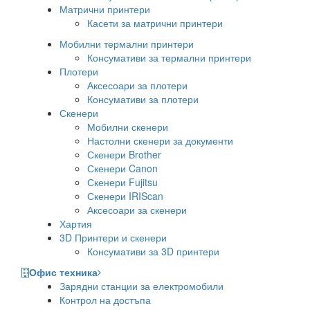
Матрични принтери
Касети за матрични принтери
Мобилни термални принтери
Консумативи за термални принтери
Плотери
Аксесоари за плотери
Консумативи за плотери
Скенери
Мобилни скенери
Настолни скенери за документи
Скенери Brother
Скенери Canon
Скенери Fujitsu
Скенери IRIScan
Аксесоари за скенери
Хартия
3D Принтери и скенери
Консумативи за 3D принтери
Офис техника
Зарядни станции за електромобили
Контрол на достъпа