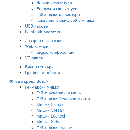
Жични клавиатури
Безжични клавиатури
Геймърски клавиатури
Комплект клавиатурa с мишка
USB хъбове
Bluetooth адаптери
Лазерни показалки
Web камери
Видео конференция
VR очила
Видео кепчъри
Графични таблети
Геймърска Зона
Геймърски мишки
Геймърски жични мишки
Геймърски безжични мишки
Мишки Bloody
Мишки Corsair
Мишки Logitech
Мишки Xtrfy
Геймърски падове