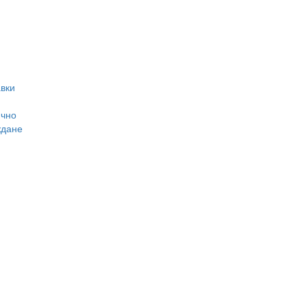
вки
ично
ждане