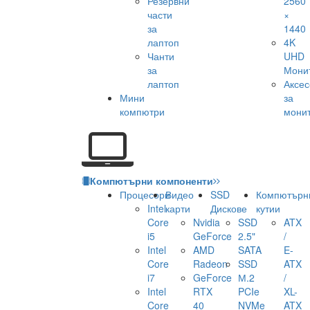
Резервни
2560
части
×
за
1440
лаптоп
4K
Чанти
UHD
за
Мони
лаптоп
Аксе
Мини
за
компютри
мони
Компютърни компоненти
Процесори
Видео
SSD
Компютърн
Intel
карти
Дискове
кутии
Core
Nvidia
SSD
ATX
i5
GeForce
2.5"
/
Intel
AMD
SATA
E-
Core
Radeon
SSD
ATX
i7
GeForce
М.2
/
Intel
RTX
PCIe
XL-
Core
40
NVMe
ATX