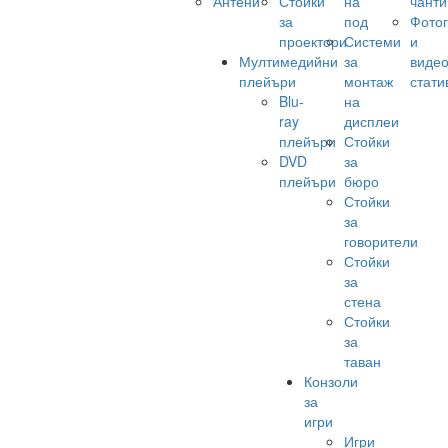
Антени
Стойки
на
чанти
за
под
Фото
проектори
Системи
и
Мултимедийни
за
виде
плейъри
монтаж
стати
Blu-
на
ray
дисплеи
плейъри
Стойки
DVD
за
плейъри
бюро
Стойки
за
говорители
Стойки
за
стена
Стойки
за
таван
Конзоли
за
игри
Игри