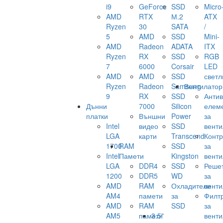
i9
GeForce
SSD
Micro
AMD
RTX
М.2
ATX
Ryzen
30
SATA
/
5
AMD
SSD
Mini-
AMD
Radeon
ADATA
ITX
Ryzen
RX
SSD
RGB
7
6000
Corsair
LED
AMD
AMD
SSD
светл
Ryzen
Radeon
Samsung
Вентилатор
9
RX
SSD
Анти
Дънни
7000
Silicon
елем
платки
Външни
Power
за
Intel
видео
SSD
венти
LGA
карти
Transcend
Конт
1700
RAM
SSD
за
Intel
Памети
Kingston
венти
LGA
DDR4
SSD
Реше
1200
DDR5
WD
за
AMD
RAM
Охладители
венти
AM4
памети
за
Филт
AMD
RAM
SSD
за
AM5
памети
3.5"
венти