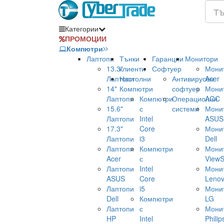
Категории
ПРОМОЦИИ
Компютри
Лаптопи
Тънки
Гаранции
Монитори
13.3"
клиенти
Софтуер
Мони
Лаптопи
Настолни
Антивирусен
Acer
14"
Компютри
софтуер
Мони
Лаптопи
Компютри
Операционни
AOC
15.6"
с
системи
Мони
Лаптопи
Intel
ASUS
17.3"
Core
Мони
Лаптопи
i3
Dell
Лаптопи
Компютри
Мони
Acer
с
ViewS
Лаптопи
Intel
Мони
ASUS
Core
Leno
Лаптопи
i5
Мони
Dell
Компютри
LG
Лаптопи
с
Мони
HP
Intel
Philip