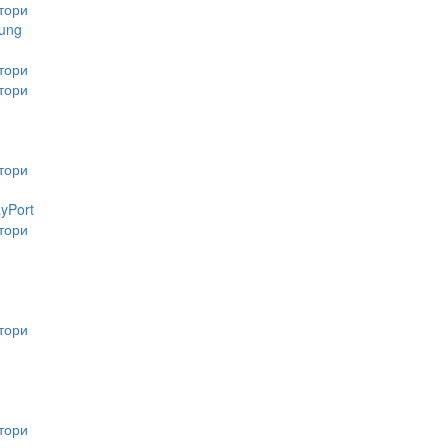
тори
ung
тори
тори
тори
ayPort
тори
тори
тори