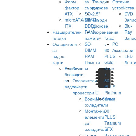
Форм
за
Твърди
Оптични
фактор
сървъри
дискове
устройства
ATX
SO-
2.5"
DVD
microATX/Mini-
DIMM
Твърди
Запис
ITX
DDR5
дискове
Blu-
Разширителни
RAM
Захранвания
Ray
платки
памети
Клас
Запис
Охладители
SO-
>
PC
за
DIMM
80
Аксесоари
видео
RAM
PLUS
LED
карти
Памети
Gold
Лент
Водни
Звукови
Клас
блокове
карти
>
за
Охладители
80
видеокарти
за
PLUS
процесори
Platinum
Водни
Мобилни
Клас
охладители
>
Монтажни
80
елементи
PLUS
за
Titanium
охладители
SFX
Термо
Захранвания