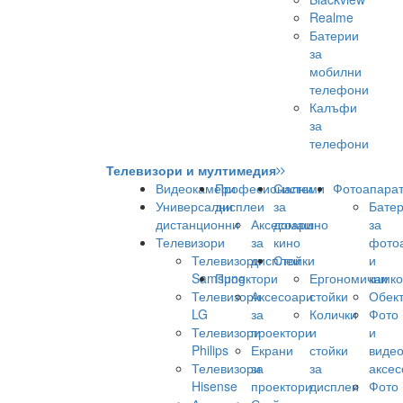
Realme
Батерии
за
мобилни
телефони
Калъфи
за
телефони
Телевизори и мултимедия
Видеокамери
Професионални
Системи
Фотоапара
Универсални
дисплеи
за
Бате
дистанционни
Аксесоари
домашно
за
Телевизори
за
кино
фото
Телевизори
дисплеи
Стойки
и
Samsung
Проектори
Ергономични
камк
Телевизори
Аксесоари
стойки
Обек
LG
за
Колички
Фото
Телевизори
проектори
и
и
Philips
Екрани
стойки
виде
Телевизори
за
за
аксес
Hisense
проектори
дисплеи
Фото