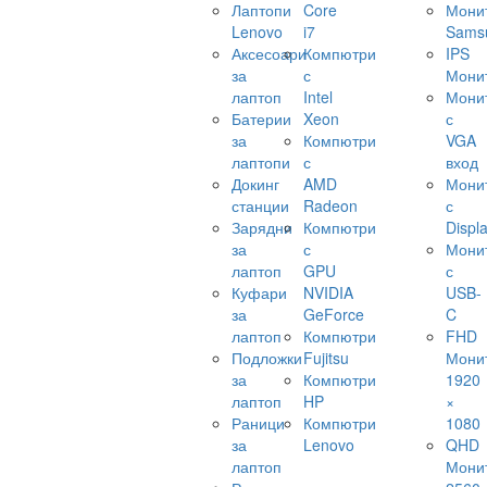
Лаптопи
Core
Мони
Lenovo
i7
Sams
Аксесоари
Компютри
IPS
за
с
Мони
лаптоп
Intel
Мони
Батерии
Xeon
с
за
Компютри
VGA
лаптопи
с
вход
Докинг
AMD
Мони
станции
Radeon
с
Зарядни
Компютри
Displ
за
с
Мони
лаптоп
GPU
с
Куфари
NVIDIA
USB-
за
GeForce
C
лаптоп
Компютри
FHD
Подложки
Fujitsu
Мони
за
Компютри
1920
лаптоп
HP
×
Раници
Компютри
1080
за
Lenovo
QHD
лаптоп
Мони