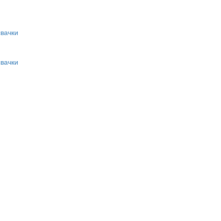
вачки
вачки
и