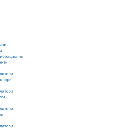
-
ини
и
вибрационни
енти
латори
ролери
латори
тки
латори
ри
латори