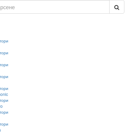
тори
тори
тори
тори
тори
onic
тори
vo
тори
тори
s