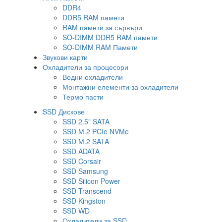
DDR4
DDR5 RAM памети
RAM памети за сървъри
SO-DIMM DDR5 RAM памети
SO-DIMM RAM Памети
Звукови карти
Охладители за процесори
Водни охладители
Монтажни елементи за охладители
Термо пасти
SSD Дискове
SSD 2.5" SATA
SSD М.2 PCIe NVMe
SSD М.2 SATA
SSD ADATA
SSD Corsair
SSD Samsung
SSD Silicon Power
SSD Transcend
SSD Kingston
SSD WD
Охладители за SSD