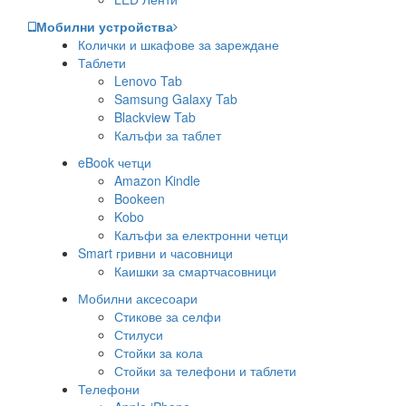
Мобилни устройства
Колички и шкафове за зареждане
Таблети
Lenovo Tab
Samsung Galaxy Tab
Blackview Tab
Калъфи за таблет
eBook четци
Amazon Kindle
Bookeen
Kobo
Калъфи за електронни четци
Smart гривни и часовници
Каишки за смартчасовници
Мобилни аксесоари
Стикове за селфи
Стилуси
Стойки за кола
Стойки за телефони и таблети
Телефони