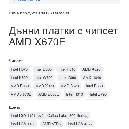
Няма продукти в тази категория.
Дънни платки с чипсет
AMD X670E
Чипсет
Intel H670
Intel B360
Intel H810
AMD A620
Intel B860
Intel W790
Intel Z890
AMD B840
AMD B850
AMD X870
AMD A520
Intel B660
AMD X870E
AMD B650E
Intel H610
Intel Z790
AMD B650
AMD B550
AMD B450
Intel B760
Цокъл
Intel LGA 1151 rev2 - Coffee Lake (300 Series)
Intel LGA 1150
AMD sTR5
Intel LGA 4677