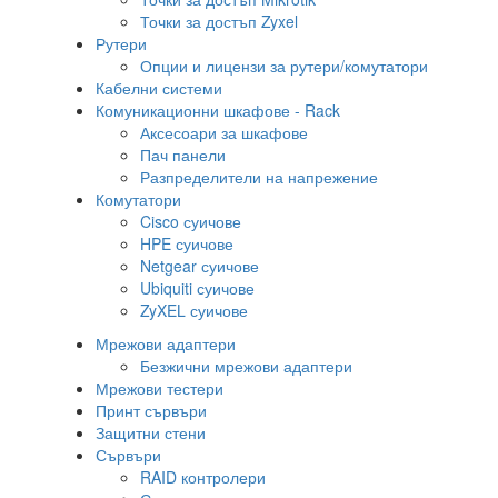
Точки за достъп Zyxel
Рутери
Опции и лицензи за рутери/комутатори
Кабелни системи
Комуникационни шкафове - Rack
Аксесоари за шкафове
Пач панели
Разпределители на напрежение
Комутатори
Cisco суичове
HPE суичове
Netgear суичове
Ubiquiti суичове
ZyXEL суичове
Мрежови адаптери
Безжични мрежови адаптери
Мрежови тестери
Принт сървъри
Защитни стени
Сървъри
RAID контролери