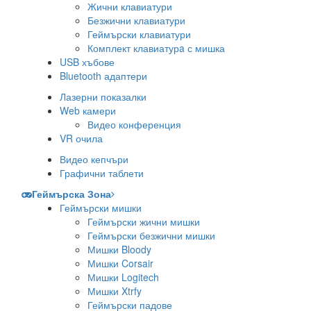
Жични клавиатури
Безжични клавиатури
Геймърски клавиатури
Комплект клавиатурa с мишка
USB хъбове
Bluetooth адаптери
Лазерни показалки
Web камери
Видео конференция
VR очила
Видео кепчъри
Графични таблети
Геймърска Зона
Геймърски мишки
Геймърски жични мишки
Геймърски безжични мишки
Мишки Bloody
Мишки Corsair
Мишки Logitech
Мишки Xtrfy
Геймърски падове