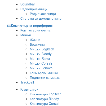
Soundbar
Радиоприемници
Радиочасовници
Системи за домашно кино
Компютърна периферия
Компютърни очила
Мишки
Жични
Безжични
Мишки Logitech
Мишки Bloody
Мишки Razer
Мишки Corsair
Мишки Lenovo
Геймърски мишки
Подложки за мишки
Trackball
Клавиатури
Клавиатури Logitech
Клавиатури Bloody
Клавиатури Corsair