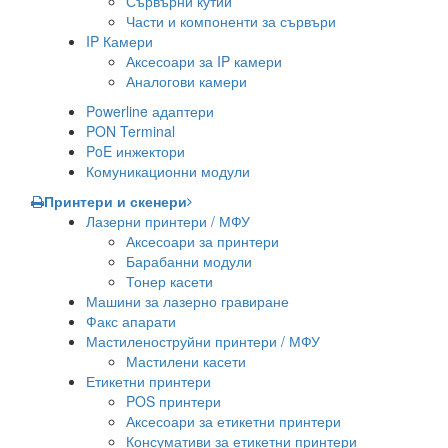
Сървърни кутии
Части и компоненти за сървъри
IP Камери
Аксесоари за IP камери
Аналогови камери
Powerline адаптери
PON Terminal
PoE инжектори
Комуникационни модули
Принтери и скенери
Лазерни принтери / МФУ
Аксесоари за принтери
Барабанни модули
Тонер касети
Машини за лазерно гравиране
Факс апарати
Мастиленоструйни принтери / МФУ
Мастилени касети
Етикетни принтери
POS принтери
Аксесоари за етикетни принтери
Консумативи за етикетни принтери