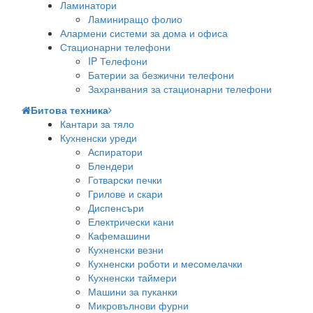
Ламинатори
Ламиниращо фолио
Алармени системи за дома и офиса
Стационарни телефони
IP Телефони
Батерии за безжични телефони
Захранвания за стационарни телефони
Битова техника
Кантари за тяло
Кухненски уреди
Аспиратори
Блендери
Готварски печки
Грилове и скари
Диспенсъри
Електрически кани
Кафемашини
Кухненски везни
Кухненски роботи и месомелачки
Кухненски таймери
Машини за пуканки
Микровълнови фурни