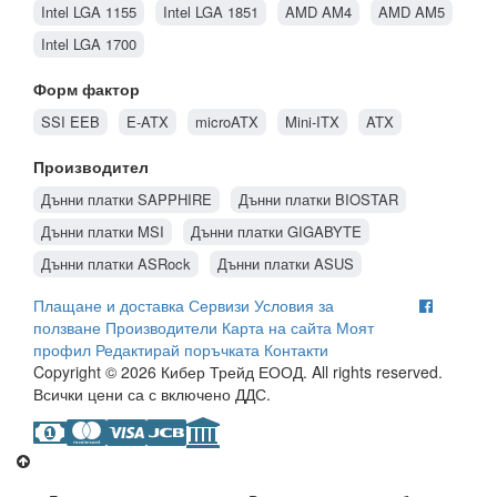
Intel LGA 1155
Intel LGA 1851
AMD AM4
AMD AM5
Intel LGA 1700
Форм фактор
SSI EEB
E-ATX
microATX
Mini-ITX
ATX
Производител
Дънни платки SAPPHIRE
Дънни платки BIOSTAR
Дънни платки MSI
Дънни платки GIGABYTE
Дънни платки ASRock
Дънни платки ASUS
Плащане и доставка
Сервизи
Условия за
ползване
Производители
Карта на сайта
Моят
профил
Редактирай поръчката
Контакти
Copyright © 2026 Кибер Трейд ЕООД. All rights reserved.
Всички цени са с включено ДДС.