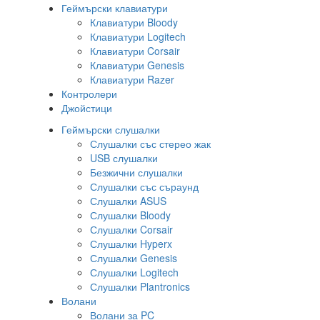
Геймърски клавиатури
Клавиатури Bloody
Клавиатури Logitech
Клавиатури Corsair
Клавиатури Genesis
Клавиатури Razer
Контролери
Джойстици
Геймърски слушалки
Слушалки със стерео жак
USB слушалки
Безжични слушалки
Слушалки със съраунд
Слушалки ASUS
Слушалки Bloody
Слушалки Corsair
Слушалки Hyperx
Слушалки Genesis
Слушалки Logitech
Слушалки Plantronics
Волани
Волани за PC