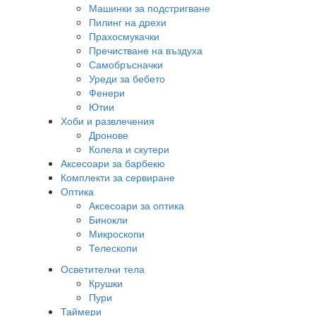
Машинки за подстригване
Пилинг на дрехи
Прахосмукачки
Пречистване на въздуха
Самобръсначки
Уреди за бебето
Фенери
Ютии
Хоби и развлечения
Дронове
Колела и скутери
Аксесоари за барбекю
Комплекти за сервиране
Оптика
Аксесоари за оптика
Бинокли
Микроскопи
Телескопи
Осветителни тела
Крушки
Пури
Таймери