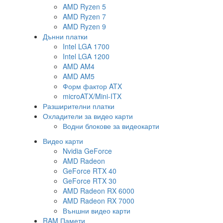
AMD Ryzen 5
AMD Ryzen 7
AMD Ryzen 9
Дънни платки
Intel LGA 1700
Intel LGA 1200
AMD AM4
AMD AM5
Форм фактор ATX
microATX/Mini-ITX
Разширителни платки
Охладители за видео карти
Водни блокове за видеокарти
Видео карти
Nvidia GeForce
AMD Radeon
GeForce RTX 40
GeForce RTX 30
AMD Radeon RX 6000
AMD Radeon RX 7000
Външни видео карти
RAM Памети