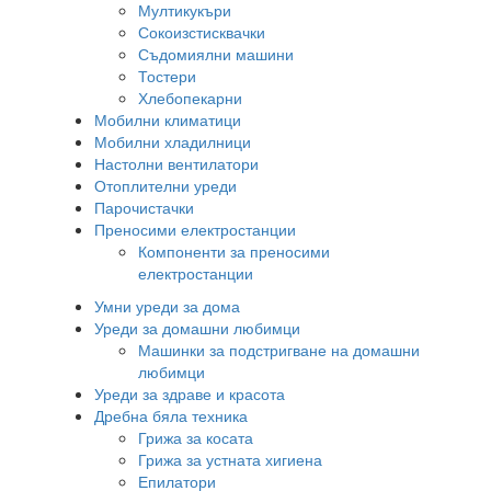
Мултикукъри
Сокоизстисквачки
Съдомиялни машини
Тостери
Хлебопекарни
Мобилни климатици
Мобилни хладилници
Настолни вентилатори
Отоплителни уреди
Парочистачки
Преносими електростанции
Компоненти за преносими
електростанции
Умни уреди за дома
Уреди за домашни любимци
Машинки за подстригване на домашни
любимци
Уреди за здраве и красота
Дребна бяла техника
Грижа за косата
Грижа за устната хигиена
Епилатори