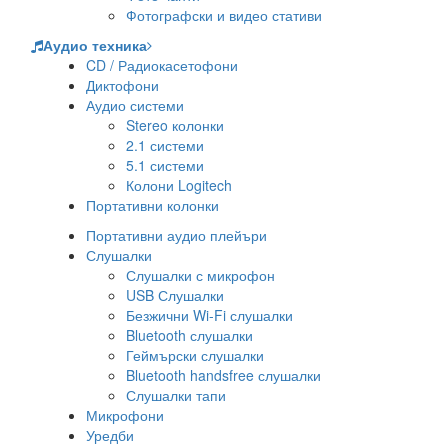
Фотографски и видео стативи
Аудио техника
CD / Радиокасетофони
Диктофони
Аудио системи
Stereo колонки
2.1 системи
5.1 системи
Колони Logitech
Портативни колонки
Портативни аудио плейъри
Слушалки
Слушалки с микрофон
USB Слушалки
Безжични Wi-Fi слушалки
Bluetooth слушалки
Геймърски слушалки
Bluetooth handsfree слушалки
Слушалки тапи
Микрофони
Уредби