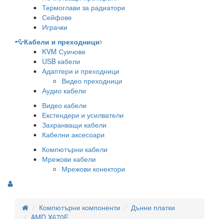
Термоглави за радиатори
Сейфове
Играчки
Кабели и преходници
KVM Суичове
USB кабели
Адаптери и преходници
Видео преходници
Аудио кабели
Видео кабели
Екстендери и усилватели
Захранващи кабели
Кабелни аксесоари
Компютърни кабели
Мрежови кабели
Мрежови конектори
Компютърни компоненти
Дънни платки
AMD X670E