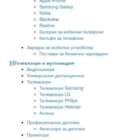
Apple iPhone
Samsung Galaxy
Nokia
Blackview
Realme
Батерии за мобилни телефони
Калъфи за телефони
Зарядни за мобилни устройства
Поставки за безжично зареждане
Телевизори и мултимедия
Видеокамери
Универсални дистанционни
Телевизори
Телевизори Samsung
Телевизори LG
Телевизори Philips
Телевизори Hisense
Антени
Професионални дисплеи
Аксесоари за дисплеи
Проектори