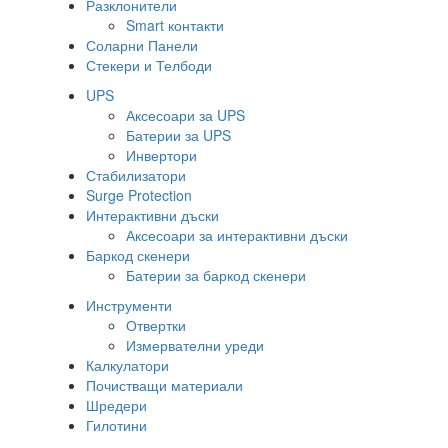
Разклонители
Smart контакти
Соларни Панели
Стекери и Телбоди
UPS
Аксесоари за UPS
Батерии за UPS
Инвертори
Стабилизатори
Surge Protection
Интерактивни дъски
Аксесоари за интерактивни дъски
Баркод скенери
Батерии за баркод скенери
Инструменти
Отвертки
Измервателни уреди
Калкулатори
Почистващи материали
Шредери
Гилотини