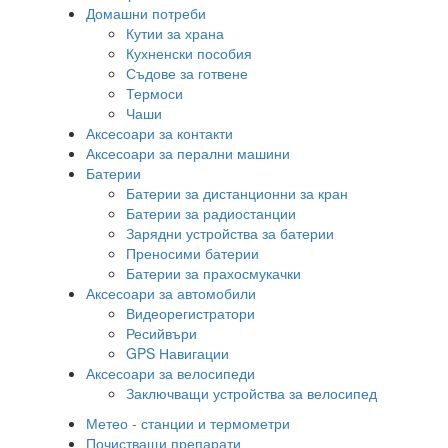
Домашни потреби
Кутии за храна
Кухненски пособия
Съдове за готвене
Термоси
Чаши
Аксесоари за контакти
Аксесоари за перални машини
Батерии
Батерии за дистанционни за кран
Батерии за радиостанции
Зарядни устройства за батерии
Преносими батерии
Батерии за прахосмукачки
Аксесоари за автомобили
Видеорегистратори
Ресийвъри
GPS Навигации
Аксесоари за велосипеди
Заключващи устройства за велосипед
Метео - станции и термометри
Почистващи препарати