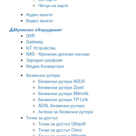
Четци на карти
Аудио касети
Видео касети
Мрежово оборудване
DVR
Gateway
IoT Устройства
NAS - Мрежови дискови масиви
Зарядни шкафове
Медиа Конвертори
Безжични рутери
Безжични рутери ASUS
Безжични рутери Zyxel
Безжични рутери Mikrotik
Безжични рутери TP-Link
ADSL Безжични рутери
Антени за безжични рутери
Точки за достъп
Точки за достъп Ubiquiti
Точки за достъп Cisco
Точки за достъп Mikrotik