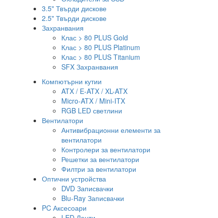
3.5" Твърди дискове
2.5" Твърди дискове
Захранвания
Клас > 80 PLUS Gold
Клас > 80 PLUS Platinum
Клас > 80 PLUS Titanium
SFX Захранвания
Компютърни кутии
ATX / E-ATX / XL-ATX
Micro-ATX / Mini-ITX
RGB LED светлини
Вентилатори
Антивибрационни елементи за
вентилатори
Контролери за вентилатори
Решетки за вентилатори
Филтри за вентилатори
Оптични устройства
DVD Записвачки
Blu-Ray Записвачки
PC Аксесоари
LED Ленти