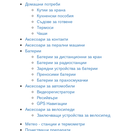
Домашни потреби
Кутии за храна
Кухненски пособия
Съдове за готвене
Термоси
Чаши
Аксесоари за контакти
Аксесоари за перални машини
Батерии
Батерии за дистанционни за кран
Батерии за радиостанции
Зарядни устройства за батерии
Преносими батерии
Батерии за прахосмукачки
Аксесоари за автомобили
Видеорегистратори
Ресийвъри
GPS Навигации
Аксесоари за велосипеди
Заключващи устройства за велосипед
Метео - станции и термометри
Почистващи препарати