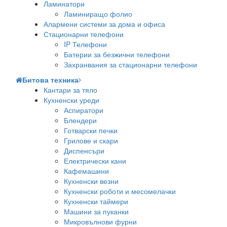
Ламинатори
Ламиниращо фолио
Алармени системи за дома и офиса
Стационарни телефони
IP Телефони
Батерии за безжични телефони
Захранвания за стационарни телефони
Битова техника
Кантари за тяло
Кухненски уреди
Аспиратори
Блендери
Готварски печки
Грилове и скари
Диспенсъри
Електрически кани
Кафемашини
Кухненски везни
Кухненски роботи и месомелачки
Кухненски таймери
Машини за пуканки
Микровълнови фурни