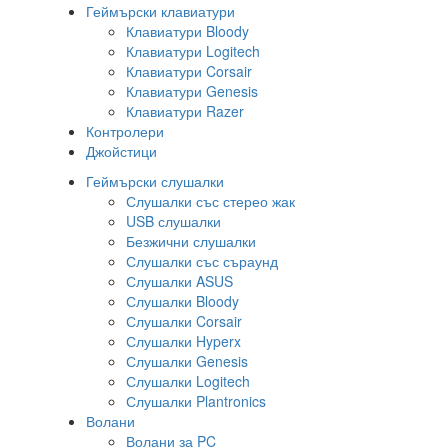
Геймърски клавиатури
Клавиатури Bloody
Клавиатури Logitech
Клавиатури Corsair
Клавиатури Genesis
Клавиатури Razer
Контролери
Джойстици
Геймърски слушалки
Слушалки със стерео жак
USB слушалки
Безжични слушалки
Слушалки със съраунд
Слушалки ASUS
Слушалки Bloody
Слушалки Corsair
Слушалки Hyperx
Слушалки Genesis
Слушалки Logitech
Слушалки Plantronics
Волани
Волани за PC