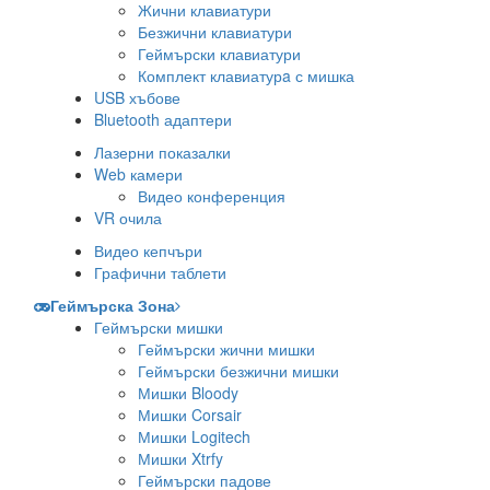
Жични клавиатури
Безжични клавиатури
Геймърски клавиатури
Комплект клавиатурa с мишка
USB хъбове
Bluetooth адаптери
Лазерни показалки
Web камери
Видео конференция
VR очила
Видео кепчъри
Графични таблети
Геймърска Зона
Геймърски мишки
Геймърски жични мишки
Геймърски безжични мишки
Мишки Bloody
Мишки Corsair
Мишки Logitech
Мишки Xtrfy
Геймърски падове