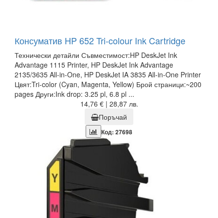
Консуматив HP 652 Tri-colour Ink Cartridge
Технически детайли Съвместимост:HP DeskJet Ink
Advantage 1115 Printer, HP DeskJet Ink Advantage
2135/3635 All-in-One, HP DeskJet IA 3835 All-in-One Printer
Цвят:Tri-color (Cyan, Magenta, Yellow) Брой страници:~200
pages Други:Ink drop: 3.25 pl, 6.8 pl ...
14,76 € | 28,87 лв.
Поръчай
Код: 27698