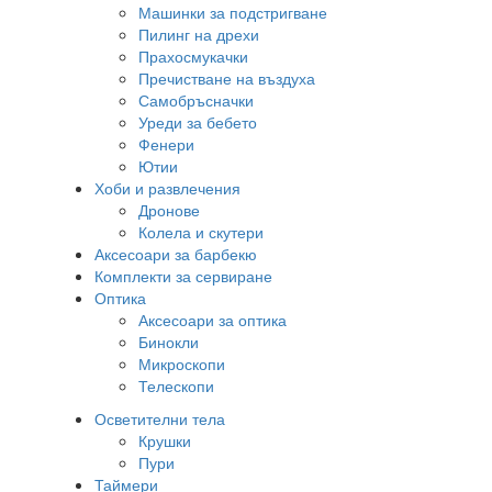
Машинки за подстригване
Пилинг на дрехи
Прахосмукачки
Пречистване на въздуха
Самобръсначки
Уреди за бебето
Фенери
Ютии
Хоби и развлечения
Дронове
Колела и скутери
Аксесоари за барбекю
Комплекти за сервиране
Оптика
Аксесоари за оптика
Бинокли
Микроскопи
Телескопи
Осветителни тела
Крушки
Пури
Таймери