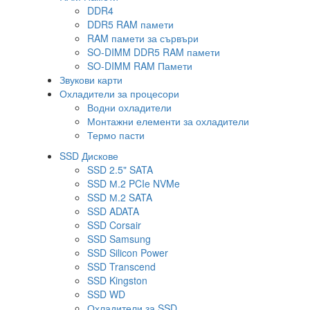
DDR4
DDR5 RAM памети
RAM памети за сървъри
SO-DIMM DDR5 RAM памети
SO-DIMM RAM Памети
Звукови карти
Охладители за процесори
Водни охладители
Монтажни елементи за охладители
Термо пасти
SSD Дискове
SSD 2.5" SATA
SSD М.2 PCIe NVMe
SSD М.2 SATA
SSD ADATA
SSD Corsair
SSD Samsung
SSD Silicon Power
SSD Transcend
SSD Kingston
SSD WD
Охладители за SSD