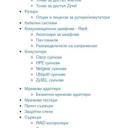
Точки за достъп Zyxel
Рутери
Опции и лицензи за рутери/комутатори
Кабелни системи
Комуникационни шкафове - Rack
Аксесоари за шкафове
Пач панели
Разпределители на напрежение
Комутатори
Cisco суичове
HPE суичове
Netgear суичове
Ubiquiti суичове
ZyXEL суичове
Мрежови адаптери
Безжични мрежови адаптери
Мрежови тестери
Принт сървъри
Защитни стени
Сървъри
RAID контролери