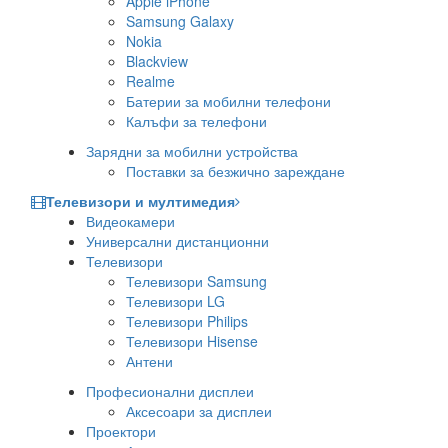
Apple iPhone
Samsung Galaxy
Nokia
Blackview
Realme
Батерии за мобилни телефони
Калъфи за телефони
Зарядни за мобилни устройства
Поставки за безжично зареждане
Телевизори и мултимедия
Видеокамери
Универсални дистанционни
Телевизори
Телевизори Samsung
Телевизори LG
Телевизори Philips
Телевизори Hisense
Антени
Професионални дисплеи
Аксесоари за дисплеи
Проектори