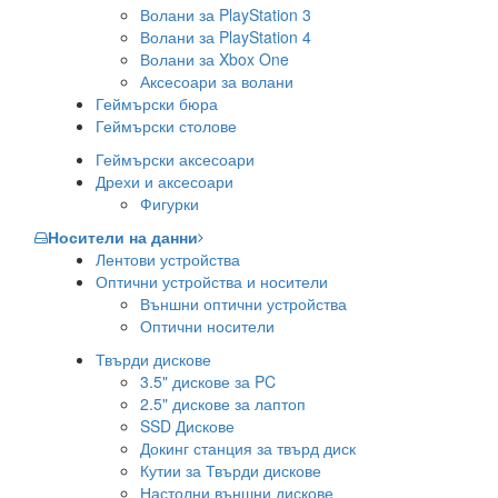
Волани за PlayStation 3
Волани за PlayStation 4
Волани за Xbox One
Аксесоари за волани
Геймърски бюра
Геймърски столове
Геймърски аксесоари
Дрехи и аксесоари
Фигурки
Носители на данни
Лентови устройства
Оптични устройства и носители
Външни оптични устройства
Оптични носители
Твърди дискове
3.5" дискове за PC
2.5" дискове за лаптоп
SSD Дискове
Докинг станция за твърд диск
Кутии за Твърди дискове
Настолни външни дискове