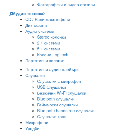
Фотографски и видео стативи
Аудио техника
CD / Радиокасетофони
Диктофони
Аудио системи
Stereo колонки
2.1 системи
5.1 системи
Колони Logitech
Портативни колонки
Портативни аудио плейъри
Слушалки
Слушалки с микрофон
USB Слушалки
Безжични Wi-Fi слушалки
Bluetooth слушалки
Геймърски слушалки
Bluetooth handsfree слушалки
Слушалки тапи
Микрофони
Уредби