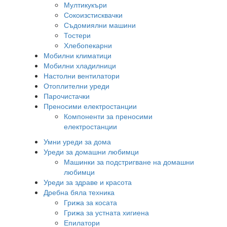
Мултикукъри
Сокоизстисквачки
Съдомиялни машини
Тостери
Хлебопекарни
Мобилни климатици
Мобилни хладилници
Настолни вентилатори
Отоплителни уреди
Парочистачки
Преносими електростанции
Компоненти за преносими
електростанции
Умни уреди за дома
Уреди за домашни любимци
Машинки за подстригване на домашни
любимци
Уреди за здраве и красота
Дребна бяла техника
Грижа за косата
Грижа за устната хигиена
Епилатори