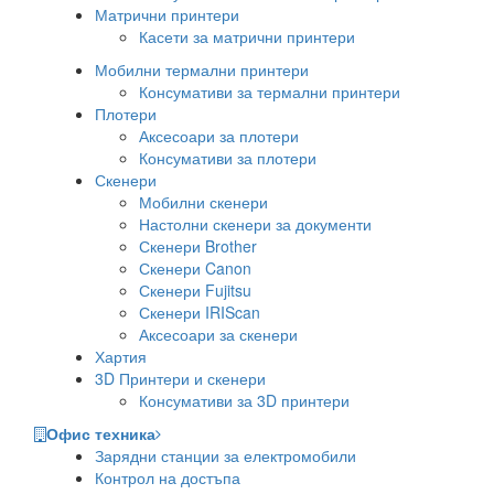
Матрични принтери
Касети за матрични принтери
Мобилни термални принтери
Консумативи за термални принтери
Плотери
Аксесоари за плотери
Консумативи за плотери
Скенери
Мобилни скенери
Настолни скенери за документи
Скенери Brother
Скенери Canon
Скенери Fujitsu
Скенери IRIScan
Аксесоари за скенери
Хартия
3D Принтери и скенери
Консумативи за 3D принтери
Офис техника
Зарядни станции за електромобили
Контрол на достъпа