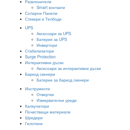
Разклонители
Smart контакти
Соларни Панели
Стекери и Телбоди
UPS
Аксесоари за UPS
Батерии за UPS
Инвертори
Стабилизатори
Surge Protection
Интерактивни дъски
Аксесоари за интерактивни дъски
Баркод скенери
Батерии за баркод скенери
Инструменти
Отвертки
Измервателни уреди
Калкулатори
Почистващи материали
Шредери
Гилотини