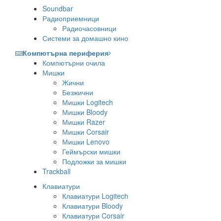
Soundbar
Радиоприемници
Радиочасовници
Системи за домашно кино
Компютърна периферия
Компютърни очила
Мишки
Жични
Безжични
Мишки Logitech
Мишки Bloody
Мишки Razer
Мишки Corsair
Мишки Lenovo
Геймърски мишки
Подложки за мишки
Trackball
Клавиатури
Клавиатури Logitech
Клавиатури Bloody
Клавиатури Corsair