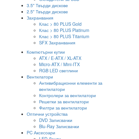
3.5" Твърди дискове
2.5" Твърди дискове
Захранвания
Клас > 80 PLUS Gold
Клас > 80 PLUS Platinum
Клас > 80 PLUS Titanium
SFX Захранвания
Компютърни кутии
ATX / E-ATX / XL-ATX
Micro-ATX / Mini-ITX
RGB LED светлини
Вентилатори
Антивибрационни елементи за
вентилатори
Контролери за вентилатори
Решетки за вентилатори
Филтри за вентилатори
Оптични устройства
DVD Записвачки
Blu-Ray Записвачки
PC Аксесоари
LED Ленти