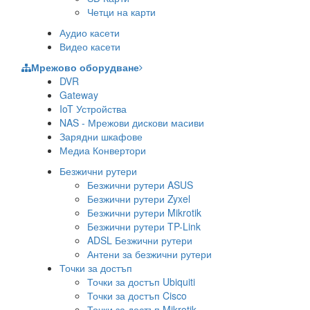
Четци на карти
Аудио касети
Видео касети
Мрежово оборудване
DVR
Gateway
IoT Устройства
NAS - Мрежови дискови масиви
Зарядни шкафове
Медиа Конвертори
Безжични рутери
Безжични рутери ASUS
Безжични рутери Zyxel
Безжични рутери Mikrotik
Безжични рутери TP-Link
ADSL Безжични рутери
Антени за безжични рутери
Точки за достъп
Точки за достъп Ubiquiti
Точки за достъп Cisco
Точки за достъп Mikrotik