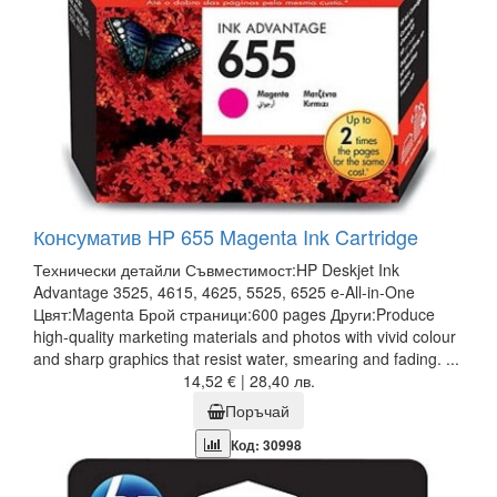
Консуматив HP 655 Magenta Ink Cartridge
Технически детайли Съвместимост:HP Deskjet Ink
Advantage 3525, 4615, 4625, 5525, 6525 e-All-in-One
Цвят:Magenta Брой страници:600 pages Други:Produce
high-quality marketing materials and photos with vivid colour
and sharp graphics that resist water, smearing and fading. ...
14,52 € | 28,40 лв.
Поръчай
Код: 30998