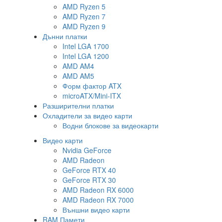
AMD Ryzen 5
AMD Ryzen 7
AMD Ryzen 9
Дънни платки
Intel LGA 1700
Intel LGA 1200
AMD AM4
AMD AM5
Форм фактор ATX
microATX/Mini-ITX
Разширителни платки
Охладители за видео карти
Водни блокове за видеокарти
Видео карти
Nvidia GeForce
AMD Radeon
GeForce RTX 40
GeForce RTX 30
AMD Radeon RX 6000
AMD Radeon RX 7000
Външни видео карти
RAM Памети