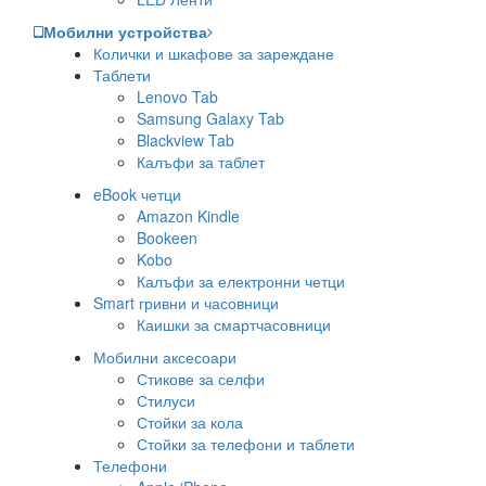
Мобилни устройства
Колички и шкафове за зареждане
Таблети
Lenovo Tab
Samsung Galaxy Tab
Blackview Tab
Калъфи за таблет
eBook четци
Amazon Kindle
Bookeen
Kobo
Калъфи за електронни четци
Smart гривни и часовници
Каишки за смартчасовници
Мобилни аксесоари
Стикове за селфи
Стилуси
Стойки за кола
Стойки за телефони и таблети
Телефони