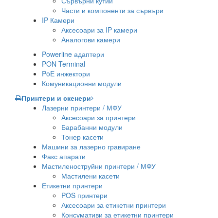
Сървърни кутии
Части и компоненти за сървъри
IP Камери
Аксесоари за IP камери
Аналогови камери
Powerline адаптери
PON Terminal
PoE инжектори
Комуникационни модули
Принтери и скенери
Лазерни принтери / МФУ
Аксесоари за принтери
Барабанни модули
Тонер касети
Машини за лазерно гравиране
Факс апарати
Мастиленоструйни принтери / МФУ
Мастилени касети
Етикетни принтери
POS принтери
Аксесоари за етикетни принтери
Консумативи за етикетни принтери