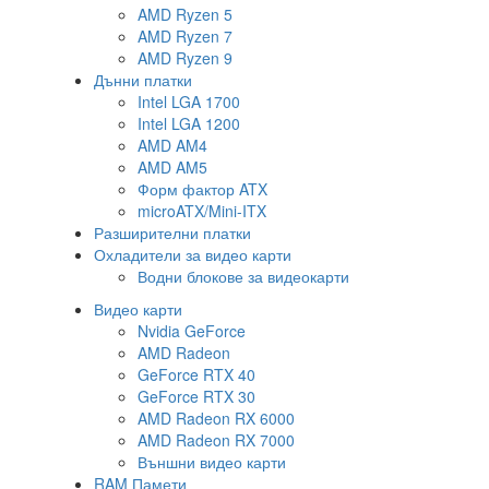
AMD Ryzen 5
AMD Ryzen 7
AMD Ryzen 9
Дънни платки
Intel LGA 1700
Intel LGA 1200
AMD AM4
AMD AM5
Форм фактор ATX
microATX/Mini-ITX
Разширителни платки
Охладители за видео карти
Водни блокове за видеокарти
Видео карти
Nvidia GeForce
AMD Radeon
GeForce RTX 40
GeForce RTX 30
AMD Radeon RX 6000
AMD Radeon RX 7000
Външни видео карти
RAM Памети