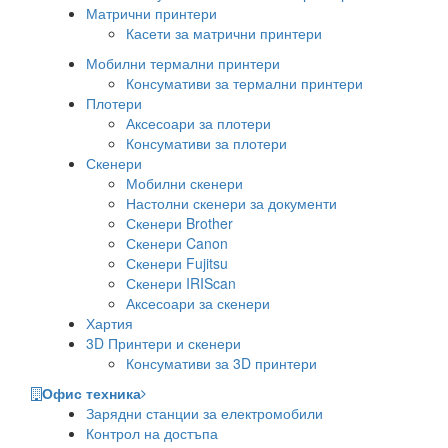
Матрични принтери
Касети за матрични принтери
Мобилни термални принтери
Консумативи за термални принтери
Плотери
Аксесоари за плотери
Консумативи за плотери
Скенери
Мобилни скенери
Настолни скенери за документи
Скенери Brother
Скенери Canon
Скенери Fujitsu
Скенери IRIScan
Аксесоари за скенери
Хартия
3D Принтери и скенери
Консумативи за 3D принтери
Офис техника
Зарядни станции за електромобили
Контрол на достъпа