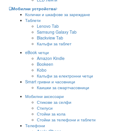
Мобилни устройства
Колички и шкафове за зареждане
Таблети
Lenovo Tab
Samsung Galaxy Tab
Blackview Tab
Калъфи за таблет
eBook четци
Amazon Kindle
Bookeen
Kobo
Калъфи за електронни четци
Smart гривни и часовници
Каишки за смартчасовници
Мобилни аксесоари
Стикове за селфи
Стилуси
Стойки за кола
Стойки за телефони и таблети
Телефони