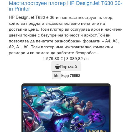
Мастилоструен плотер HP DesignJet T630 36-
in Printer
HP DesignJet T630 e 36-инчов мастилоструен плотер,
който ви предлага висококачествено печатане на
достъпна цена. Този плотер ви осигурява ярки и наситени
цветни тонове с безупречна точност и яркост.Той ви
позволява да печатате разнообразни формати – A4, A3,
A2, A1, A0. Този плотер има изключително компактни
размери и ви помага да работите безпробле...
1 579,80 € | 3 089,82 лв.
Поръчай
Код: 75552