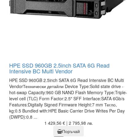
HPE SSD 960GB 2.5inch SATA 6G Read
Intensive BC Multi Vendor
HPE SSD 960GB 2.5inch SATA 6G Read Intensive BC Multi
VendorТехнически детайли Device Type:Solid state drive -
hot-swap Capacity:960 GB NAND Flash Memory Type:Triple-
level cell (TLC) Form Factor:2.5" SFF Interface:SATA 6Gb/s
Features:Digitally Signed Firmware Height:7 mm Тегло,
kg:0.5 Bundled with:HPE Basic Carrier Drive Writes Per Day
(DWPD):0.8 ...
1 429,56 € | 2 795,98 лв.
Поръчай