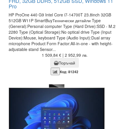
FHD, 32GB DDR5, 512GB SSD, Windows 11
Pro
HP ProOne 440 G9 Intel Core i7-14700T 23.8inch 32GB
512GB W11P SmartBuyТехнически детайли Type
(General):Personal computer Type (Hard Drive):SSD - M.2
2280 Type (Optical Storage):No optical drive Type (Input
Device):Mouse, keyboard Type (Audio Input):Dual array
microphone Product Form Factor:All-in-one - with height-
adjustable stand Sensor...
1 509,84 € | 2 952,99 лв.
Поръчай
Код: 81242