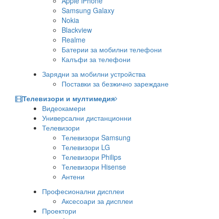
Apple iPhone
Samsung Galaxy
Nokia
Blackview
Realme
Батерии за мобилни телефони
Калъфи за телефони
Зарядни за мобилни устройства
Поставки за безжично зареждане
Телевизори и мултимедия
Видеокамери
Универсални дистанционни
Телевизори
Телевизори Samsung
Телевизори LG
Телевизори Philips
Телевизори Hisense
Антени
Професионални дисплеи
Аксесоари за дисплеи
Проектори