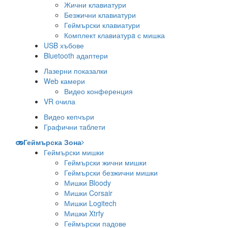
Жични клавиатури
Безжични клавиатури
Геймърски клавиатури
Комплект клавиатурa с мишка
USB хъбове
Bluetooth адаптери
Лазерни показалки
Web камери
Видео конференция
VR очила
Видео кепчъри
Графични таблети
Геймърска Зона
Геймърски мишки
Геймърски жични мишки
Геймърски безжични мишки
Мишки Bloody
Мишки Corsair
Мишки Logitech
Мишки Xtrfy
Геймърски падове