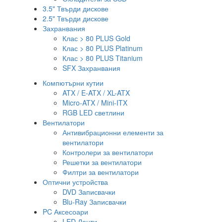
3.5" Твърди дискове
2.5" Твърди дискове
Захранвания
Клас > 80 PLUS Gold
Клас > 80 PLUS Platinum
Клас > 80 PLUS Titanium
SFX Захранвания
Компютърни кутии
ATX / E-ATX / XL-ATX
Micro-ATX / Mini-ITX
RGB LED светлини
Вентилатори
Антивибрационни елементи за
вентилатори
Контролери за вентилатори
Решетки за вентилатори
Филтри за вентилатори
Оптични устройства
DVD Записвачки
Blu-Ray Записвачки
PC Аксесоари
LED Ленти