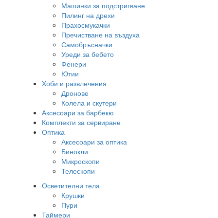
Машинки за подстригване
Пилинг на дрехи
Прахосмукачки
Пречистване на въздуха
Самобръсначки
Уреди за бебето
Фенери
Ютии
Хоби и развлечения
Дронове
Колела и скутери
Аксесоари за барбекю
Комплекти за сервиране
Оптика
Аксесоари за оптика
Бинокли
Микроскопи
Телескопи
Осветителни тела
Крушки
Пури
Таймери