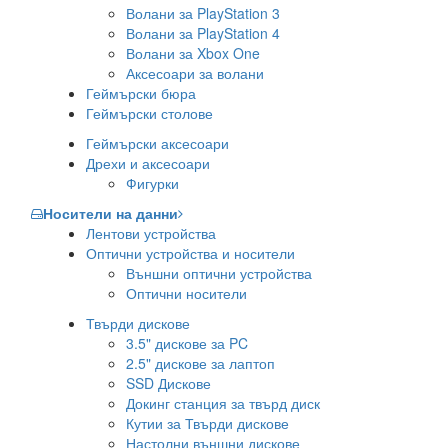
Волани за PlayStation 3
Волани за PlayStation 4
Волани за Xbox One
Аксесоари за волани
Геймърски бюра
Геймърски столове
Геймърски аксесоари
Дрехи и аксесоари
Фигурки
Носители на данни
Лентови устройства
Оптични устройства и носители
Външни оптични устройства
Оптични носители
Твърди дискове
3.5" дискове за PC
2.5" дискове за лаптоп
SSD Дискове
Докинг станция за твърд диск
Кутии за Твърди дискове
Настолни външни дискове