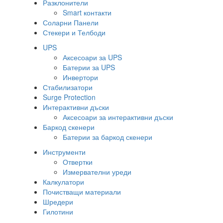
Разклонители
Smart контакти
Соларни Панели
Стекери и Телбоди
UPS
Аксесоари за UPS
Батерии за UPS
Инвертори
Стабилизатори
Surge Protection
Интерактивни дъски
Аксесоари за интерактивни дъски
Баркод скенери
Батерии за баркод скенери
Инструменти
Отвертки
Измервателни уреди
Калкулатори
Почистващи материали
Шредери
Гилотини