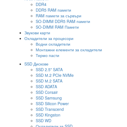
DDR4
DDR5 RAM памети
RAM памети за сървъри
SO-DIMM DDR5 RAM памети
SO-DIMM RAM Памети
Звукови карти
Охладители за процесори
Водни охладители
Монтажни елементи за охладители
Термо пасти
SSD Дискове
SSD 2.5" SATA
SSD М.2 PCIe NVMe
SSD М.2 SATA
SSD ADATA
SSD Corsair
SSD Samsung
SSD Silicon Power
SSD Transcend
SSD Kingston
SSD WD
Охладители за SSD