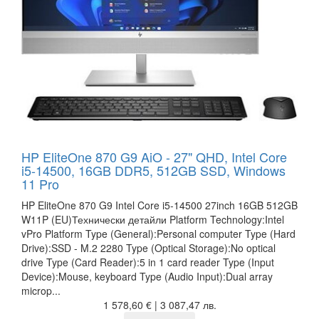
HP EliteOne 870 G9 AiO - 27" QHD, Intel Core
i5-14500, 16GB DDR5, 512GB SSD, Windows
11 Pro
HP EliteOne 870 G9 Intel Core i5-14500 27inch 16GB 512GB
W11P (EU)Технически детайли Platform Technology:Intel
vPro Platform Type (General):Personal computer Type (Hard
Drive):SSD - M.2 2280 Type (Optical Storage):No optical
drive Type (Card Reader):5 in 1 card reader Type (Input
Device):Mouse, keyboard Type (Audio Input):Dual array
microp...
1 578,60 € | 3 087,47 лв.