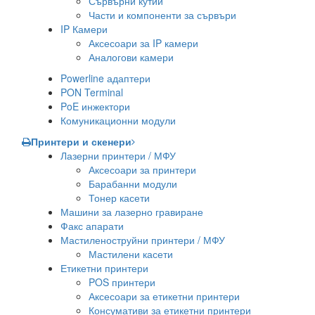
Сървърни кутии
Части и компоненти за сървъри
IP Камери
Аксесоари за IP камери
Аналогови камери
Powerline адаптери
PON Terminal
PoE инжектори
Комуникационни модули
Принтери и скенери
Лазерни принтери / МФУ
Аксесоари за принтери
Барабанни модули
Тонер касети
Машини за лазерно гравиране
Факс апарати
Мастиленоструйни принтери / МФУ
Мастилени касети
Етикетни принтери
POS принтери
Аксесоари за етикетни принтери
Консумативи за етикетни принтери