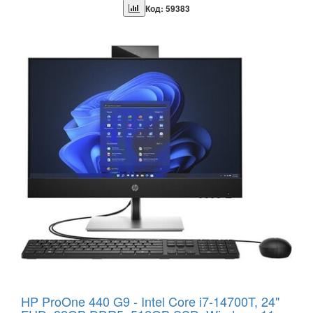
Код: 59383
HP ProOne 440 G9 - Intel Core i7-14700T, 24"