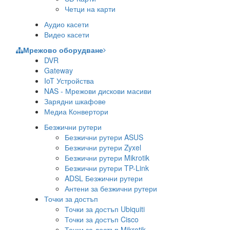
Четци на карти
Аудио касети
Видео касети
Мрежово оборудване
DVR
Gateway
IoT Устройства
NAS - Мрежови дискови масиви
Зарядни шкафове
Медиа Конвертори
Безжични рутери
Безжични рутери ASUS
Безжични рутери Zyxel
Безжични рутери Mikrotik
Безжични рутери TP-Link
ADSL Безжични рутери
Антени за безжични рутери
Точки за достъп
Точки за достъп Ubiquiti
Точки за достъп Cisco
Точки за достъп Mikrotik