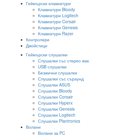
Геймърски клавиатури
Клавиатури Bloody
Клавиатури Logitech
Клавиатури Corsair
Клавиатури Genesis
Клавиатури Razer
Контролери
Джойстици
Геймърски слушалки
Слушалки със стерео жак
USB слушалки
Безжични слушалки
Слушалки със съраунд
Слушалки ASUS
Слушалки Bloody
Слушалки Corsair
Слушалки Hyperx
Слушалки Genesis
Слушалки Logitech
Слушалки Plantronics
Волани
Волани за PC