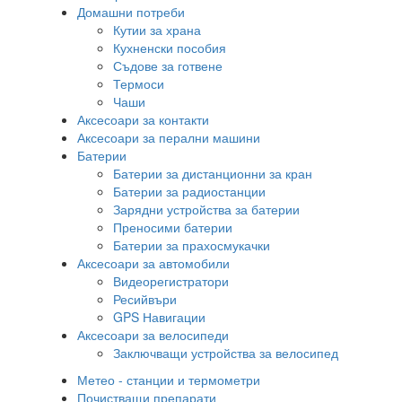
Домашни потреби
Кутии за храна
Кухненски пособия
Съдове за готвене
Термоси
Чаши
Аксесоари за контакти
Аксесоари за перални машини
Батерии
Батерии за дистанционни за кран
Батерии за радиостанции
Зарядни устройства за батерии
Преносими батерии
Батерии за прахосмукачки
Аксесоари за автомобили
Видеорегистратори
Ресийвъри
GPS Навигации
Аксесоари за велосипеди
Заключващи устройства за велосипед
Метео - станции и термометри
Почистващи препарати