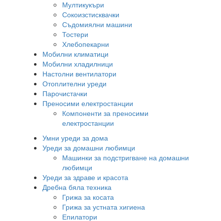
Мултикукъри
Сокоизстисквачки
Съдомиялни машини
Тостери
Хлебопекарни
Мобилни климатици
Мобилни хладилници
Настолни вентилатори
Отоплителни уреди
Парочистачки
Преносими електростанции
Компоненти за преносими
електростанции
Умни уреди за дома
Уреди за домашни любимци
Машинки за подстригване на домашни
любимци
Уреди за здраве и красота
Дребна бяла техника
Грижа за косата
Грижа за устната хигиена
Епилатори