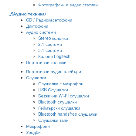
Фотографски и видео стативи
Аудио техника
CD / Радиокасетофони
Диктофони
Аудио системи
Stereo колонки
2.1 системи
5.1 системи
Колони Logitech
Портативни колонки
Портативни аудио плейъри
Слушалки
Слушалки с микрофон
USB Слушалки
Безжични Wi-Fi слушалки
Bluetooth слушалки
Геймърски слушалки
Bluetooth handsfree слушалки
Слушалки тапи
Микрофони
Уредби