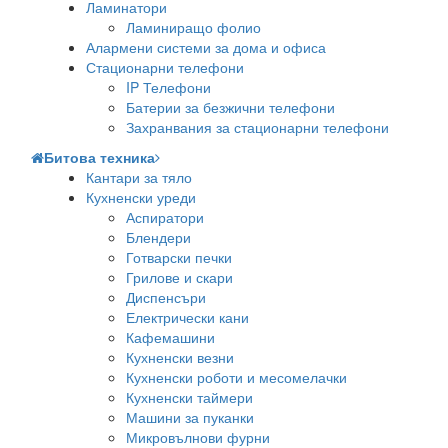
Ламинатори
Ламиниращо фолио
Алармени системи за дома и офиса
Стационарни телефони
IP Телефони
Батерии за безжични телефони
Захранвания за стационарни телефони
Битова техника
Кантари за тяло
Кухненски уреди
Аспиратори
Блендери
Готварски печки
Грилове и скари
Диспенсъри
Електрически кани
Кафемашини
Кухненски везни
Кухненски роботи и месомелачки
Кухненски таймери
Машини за пуканки
Микровълнови фурни