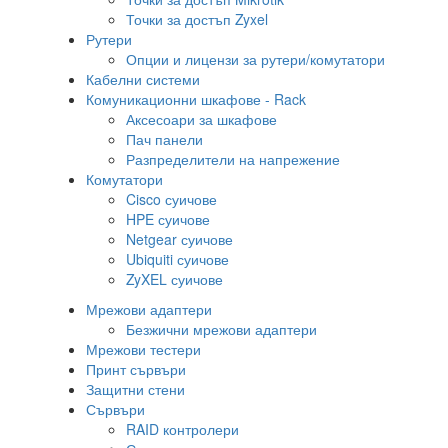
Точки за достъп Zyxel
Рутери
Опции и лицензи за рутери/комутатори
Кабелни системи
Комуникационни шкафове - Rack
Аксесоари за шкафове
Пач панели
Разпределители на напрежение
Комутатори
Cisco суичове
HPE суичове
Netgear суичове
Ubiquiti суичове
ZyXEL суичове
Мрежови адаптери
Безжични мрежови адаптери
Мрежови тестери
Принт сървъри
Защитни стени
Сървъри
RAID контролери