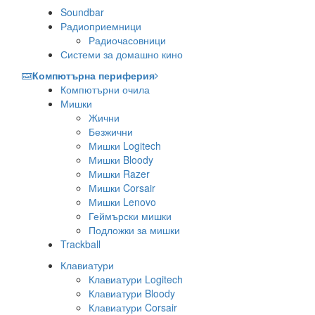
Soundbar
Радиоприемници
Радиочасовници
Системи за домашно кино
Компютърна периферия
Компютърни очила
Мишки
Жични
Безжични
Мишки Logitech
Мишки Bloody
Мишки Razer
Мишки Corsair
Мишки Lenovo
Геймърски мишки
Подложки за мишки
Trackball
Клавиатури
Клавиатури Logitech
Клавиатури Bloody
Клавиатури Corsair