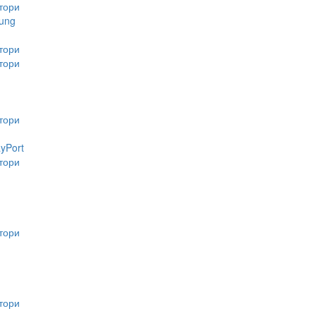
тори
ung
тори
тори
тори
ayPort
тори
тори
тори