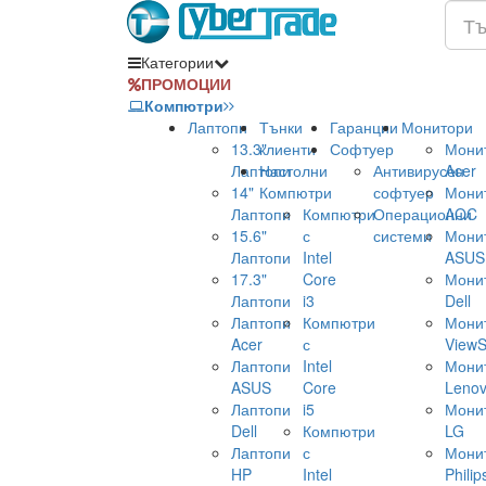
Категории
ПРОМОЦИИ
Компютри
Лаптопи
Тънки
Гаранции
Монитори
13.3"
клиенти
Софтуер
Мони
Лаптопи
Настолни
Антивирусен
Acer
14"
Компютри
софтуер
Мони
Лаптопи
Компютри
Операционни
AOC
15.6"
с
системи
Мони
Лаптопи
Intel
ASUS
17.3"
Core
Мони
Лаптопи
i3
Dell
Лаптопи
Компютри
Мони
Acer
с
ViewS
Лаптопи
Intel
Мони
ASUS
Core
Leno
Лаптопи
i5
Мони
Dell
Компютри
LG
Лаптопи
с
Мони
HP
Intel
Philip