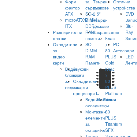
Форм
за
Твърди
Оптични
фактор
сървъри
дискове
устройства
ATX
SO-
2.5"
DVD
microATX/Mini-
DIMM
Твърди
Запис
ITX
DDR5
дискове
Blu-
Разширителни
RAM
Захранвания
Ray
платки
памети
Клас
Запис
Охладители
SO-
>
PC
за
DIMM
80
Аксесоари
видео
RAM
PLUS
LED
карти
Памети
Gold
Лент
Водни
Звукови
Клас
блокове
карти
>
за
Охладители
80
видеокарти
за
PLUS
процесори
Platinum
Водни
Мобилни
Клас
охладители
>
Монтажни
80
елементи
PLUS
за
Titanium
охладители
SFX
Термо
Захранвания