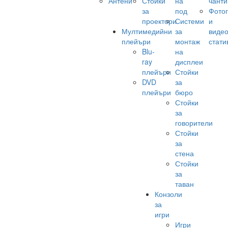
Антени
Стойки
на
чанти
за
под
Фото
проектори
Системи
и
Мултимедийни
за
виде
плейъри
монтаж
стати
Blu-
на
ray
дисплеи
плейъри
Стойки
DVD
за
плейъри
бюро
Стойки
за
говорители
Стойки
за
стена
Стойки
за
таван
Конзоли
за
игри
Игри