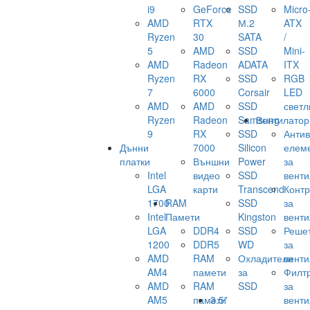
i9
GeForce
SSD
Micro
AMD
RTX
М.2
ATX
Ryzen
30
SATA
/
5
AMD
SSD
Mini-
AMD
Radeon
ADATA
ITX
Ryzen
RX
SSD
RGB
7
6000
Corsair
LED
AMD
AMD
SSD
светл
Ryzen
Radeon
Samsung
Вентилатор
9
RX
SSD
Анти
Дънни
7000
Silicon
елем
платки
Външни
Power
за
Intel
видео
SSD
венти
LGA
карти
Transcend
Конт
1700
RAM
SSD
за
Intel
Памети
Kingston
венти
LGA
DDR4
SSD
Реше
1200
DDR5
WD
за
AMD
RAM
Охладители
венти
AM4
памети
за
Филт
AMD
RAM
SSD
за
AM5
памети
3.5"
венти