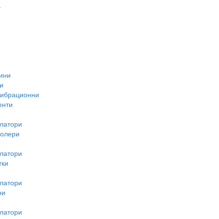
-
ини
и
вибрационни
енти
латори
ролери
латори
тки
латори
ри
латори