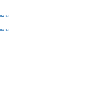
вачки
вачки
и