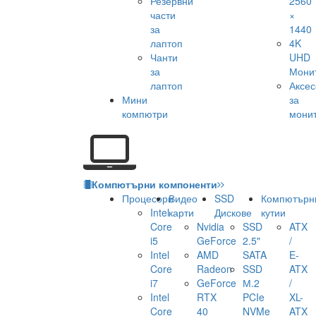
Резервни
2560
части
×
за
1440
лаптоп
4K
Чанти
UHD
за
Мони
лаптоп
Аксе
Мини
за
компютри
мони
Компютърни компоненти
Процесори
Видео
SSD
Компютърн
Intel
карти
Дискове
кутии
Core
Nvidia
SSD
ATX
i5
GeForce
2.5"
/
Intel
AMD
SATA
E-
Core
Radeon
SSD
ATX
i7
GeForce
М.2
/
Intel
RTX
PCIe
XL-
Core
40
NVMe
ATX