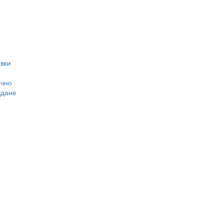
вки
ично
ждане