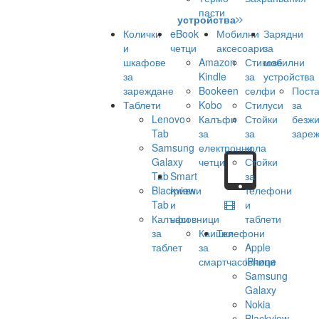
пасти
устройства
Колички
eBook
Мобилни
Зарядни
и
четци
аксесоари
за
шкафове
Amazon
Стикове
мобилни
за
Kindle
за
устройства
зареждане
Bookeen
селфи
Поста
Таблети
Kobo
Стилуси
за
Lenovo
Калъфи
Стойки
безж
Tab
за
за
заре
Samsung
електронни
кола
Galaxy
четци
Стойки
Tab
Smart
за
Blackview
гривни
телефони
Tab
и
и
Калъфи
часовници
таблети
за
Каишки
Телефони
таблет
за
Apple
смартчасовници
iPhone
Samsung
Galaxy
Nokia
Blackview