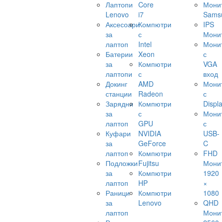
Лаптопи
Core
Мони
Lenovo
i7
Sams
Аксесоари
Компютри
IPS
за
с
Мони
лаптоп
Intel
Мони
Батерии
Xeon
с
за
Компютри
VGA
лаптопи
с
вход
Докинг
AMD
Мони
станции
Radeon
с
Зарядни
Компютри
Displ
за
с
Мони
лаптоп
GPU
с
Куфари
NVIDIA
USB-
за
GeForce
C
лаптоп
Компютри
FHD
Подложки
Fujitsu
Мони
за
Компютри
1920
лаптоп
HP
×
Раници
Компютри
1080
за
Lenovo
QHD
лаптоп
Мони