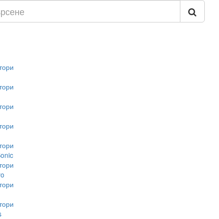
тори
тори
тори
тори
тори
onic
тори
vo
тори
тори
s