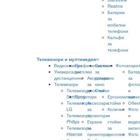
Realme
Батерии
за
мобилни
телефони
Калъфи
за
телефони
Телевизори и мултимедия
Видеокамери
Професионални
Системи
Фотоапара
Универсални
дисплеи
за
Бате
дистанционни
Аксесоари
домашно
за
Телевизори
за
кино
фото
Телевизори
дисплеи
Стойки
и
Samsung
Проектори
Ергономични
камк
Телевизори
Аксесоари
стойки
Обек
LG
за
Колички
Фото
Телевизори
проектори
и
и
Philips
Екрани
стойки
виде
Телевизори
за
за
аксес
Hisense
проектори
дисплеи
Фото