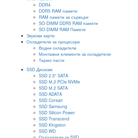
DDR4
DDR5 RAM памети
RAM памети за сървъри
SO-DIMM DDR5 RAM памети
SO-DIMM RAM Памети
Звукови карти
Охладители за процесори
Водни охладители
Монтажни елементи за охладители
Термо пасти
SSD Дискове
SSD 2.5" SATA
SSD М.2 PCIe NVMe
SSD М.2 SATA
SSD ADATA
SSD Corsair
SSD Samsung
SSD Silicon Power
SSD Transcend
SSD Kingston
SSD WD
Охладители за SSD