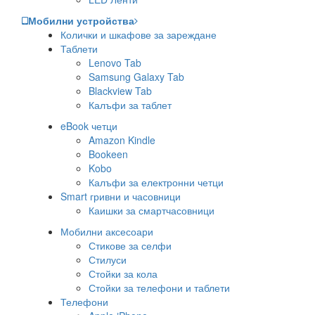
Мобилни устройства
Колички и шкафове за зареждане
Таблети
Lenovo Tab
Samsung Galaxy Tab
Blackview Tab
Калъфи за таблет
eBook четци
Amazon Kindle
Bookeen
Kobo
Калъфи за електронни четци
Smart гривни и часовници
Каишки за смартчасовници
Мобилни аксесоари
Стикове за селфи
Стилуси
Стойки за кола
Стойки за телефони и таблети
Телефони