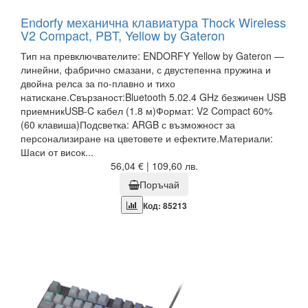
Endorfy механична клавиатура Thock Wireless
V2 Compact, PBT, Yellow by Gateron
Тип на превключвателите: ENDORFY Yellow by Gateron —
линейни, фабрично смазани, с двустепенна пружина и
двойна релса за по-плавно и тихо
натискане.Свързаност:Bluetooth 5.02.4 GHz безжичен USB
приемникUSB-C кабел (1.8 м)Формат: V2 Compact 60%
(60 клавиша)Подсветка: ARGB с възможност за
персонализиране на цветовете и ефектите.Материали:
Шаси от висок...
56,04 € | 109,60 лв.
Поръчай
Код: 85213