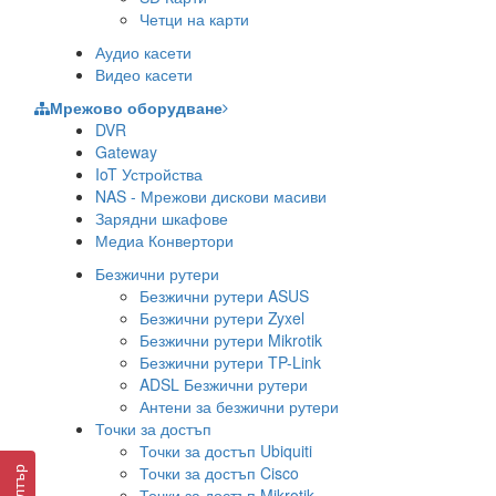
Четци на карти
Аудио касети
Видео касети
Мрежово оборудване
DVR
Gateway
IoT Устройства
NAS - Мрежови дискови масиви
Зарядни шкафове
Медиа Конвертори
Безжични рутери
Безжични рутери ASUS
Безжични рутери Zyxel
Безжични рутери Mikrotik
Безжични рутери TP-Link
ADSL Безжични рутери
Антени за безжични рутери
Точки за достъп
Точки за достъп Ubiquiti
Точки за достъп Cisco
Филтър
Точки за достъп Mikrotik