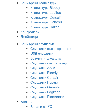
Геймърски клавиатури
Клавиатури Bloody
Клавиатури Logitech
Клавиатури Corsair
Клавиатури Genesis
Клавиатури Razer
Контролери
Джойстици
Геймърски слушалки
Слушалки със стерео жак
USB слушалки
Безжични слушалки
Слушалки със съраунд
Слушалки ASUS
Слушалки Bloody
Слушалки Corsair
Слушалки Hyperx
Слушалки Genesis
Слушалки Logitech
Слушалки Plantronics
Волани
Волани за PC