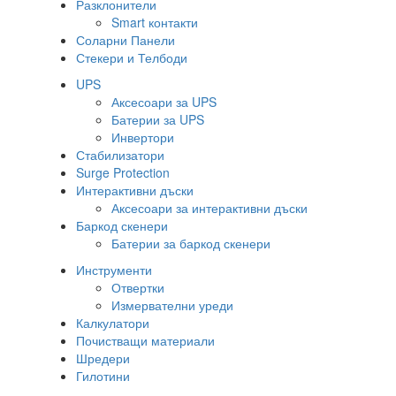
Разклонители
Smart контакти
Соларни Панели
Стекери и Телбоди
UPS
Аксесоари за UPS
Батерии за UPS
Инвертори
Стабилизатори
Surge Protection
Интерактивни дъски
Аксесоари за интерактивни дъски
Баркод скенери
Батерии за баркод скенери
Инструменти
Отвертки
Измервателни уреди
Калкулатори
Почистващи материали
Шредери
Гилотини