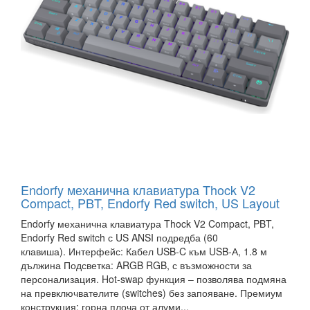
Endorfy механична клавиатура Thock V2
Compact, PBT, Endorfy Red switch, US Layout
Endorfy механична клавиатура Thock V2 Compact, PBT,
Endorfy Red switch с US ANSI подредба (60
клавиша). Интерфейс: Кабел USB-C към USB-А, 1.8 м
дължина Подсветка: ARGB RGB, с възможности за
персонализация. Hot-swap функция – позволява подмяна
на превключвателите (switches) без запояване. Премиум
конструкция: горна плоча от алуми...