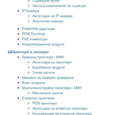
Сървърни кутии
Части и компоненти за сървъри
IP Камери
Аксесоари за IP камери
Аналогови камери
Powerline адаптери
PON Terminal
PoE инжектори
Комуникационни модули
Принтери и скенери
Лазерни принтери / МФУ
Аксесоари за принтери
Барабанни модули
Тонер касети
Машини за лазерно гравиране
Факс апарати
Мастиленоструйни принтери / МФУ
Мастилени касети
Етикетни принтери
POS принтери
Аксесоари за етикетни принтери
Консумативи за етикетни принтери