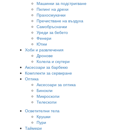
Машинки за подстригване
Пилинг на дрехи
Прахосмукачки
Пречистване на въздуха
Самобръсначки
Уреди за бебето
Фенери
Ютии
Хоби и развлечения
Дронове
Колела и скутери
Аксесоари за барбекю
Комплекти за сервиране
Оптика
Аксесоари за оптика
Бинокли
Микроскопи
Телескопи
Осветителни тела
Крушки
Пури
Таймери