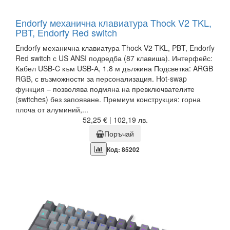
Endorfy механична клавиатура Thock V2 TKL,
PBT, Endorfy Red switch
Endorfy механична клавиатура Thock V2 TKL, PBT, Endorfy
Red switch с US ANSI подредба (87 клавиша). Интерфейс:
Кабел USB-C към USB-А, 1.8 м дължина Подсветка: ARGB
RGB, с възможности за персонализация. Hot-swap
функция – позволява подмяна на превключвателите
(switches) без запояване. Премиум конструкция: горна
плоча от алуминий,...
52,25 € | 102,19 лв.
Поръчай
Код: 85202