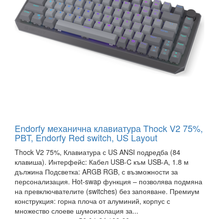
Endorfy механична клавиатура Thock V2 75%,
PBT, Endorfy Red switch, US Layout
Thock V2 75%, Клавиатура с US ANSI подредба (84
клавиша). Интерфейс: Кабел USB-C към USB-А, 1.8 м
дължина Подсветка: ARGB RGB, с възможности за
персонализация. Hot-swap функция – позволява подмяна
на превключвателите (switches) без запояване. Премиум
конструкция: горна плоча от алуминий, корпус с
множество слоеве шумоизолация за...