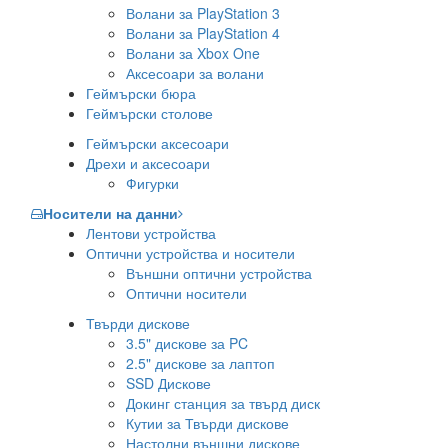
Волани за PlayStation 3
Волани за PlayStation 4
Волани за Xbox One
Аксесоари за волани
Геймърски бюра
Геймърски столове
Геймърски аксесоари
Дрехи и аксесоари
Фигурки
Носители на данни
Лентови устройства
Оптични устройства и носители
Външни оптични устройства
Оптични носители
Твърди дискове
3.5" дискове за PC
2.5" дискове за лаптоп
SSD Дискове
Докинг станция за твърд диск
Кутии за Твърди дискове
Настолни външни дискове