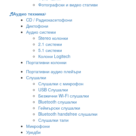
Фотографски и видео стативи
Аудио техника
CD / Радиокасетофони
Диктофони
Аудио системи
Stereo колонки
2.1 системи
5.1 системи
Колони Logitech
Портативни колонки
Портативни аудио плейъри
Слушалки
Слушалки с микрофон
USB Слушалки
Безжични Wi-Fi слушалки
Bluetooth слушалки
Геймърски слушалки
Bluetooth handsfree слушалки
Слушалки тапи
Микрофони
Уредби