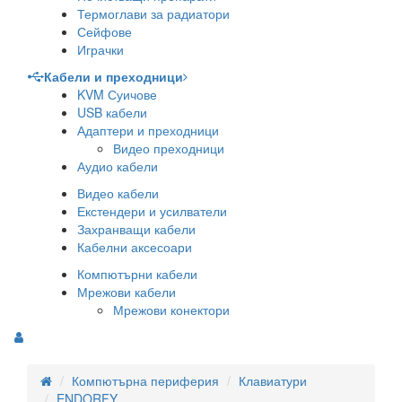
Термоглави за радиатори
Сейфове
Играчки
Кабели и преходници
KVM Суичове
USB кабели
Адаптери и преходници
Видео преходници
Аудио кабели
Видео кабели
Екстендери и усилватели
Захранващи кабели
Кабелни аксесоари
Компютърни кабели
Мрежови кабели
Мрежови конектори
Компютърна периферия
Клавиатури
ENDORFY