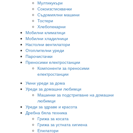
Мултикукъри
Сокоизстисквачки
Съдомиялни машини
Тостери
Хлебопекарни
Мобилни климатици
Мобилни хладилници
Настолни вентилатори
Отоплителни уреди
Парочистачки
Преносими електростанции
Компоненти за преносими
електростанции
Умни уреди за дома
Уреди за домашни любимци
Машинки за подстригване на домашни
любимци
Уреди за здраве и красота
Дребна бяла техника
Грижа за косата
Грижа за устната хигиена
Епилатори