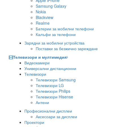
Apple iPhone
Samsung Galaxy
Nokia
Blackview
Realme
Батерии за мобилни телефони
Калъфи за телефони
Зарядни за мобилни устройства
Поставки за безжично зареждане
Телевизори и мултимедия
Видеокамери
Универсални дистанционни
Телевизори
Телевизори Samsung
Телевизори LG
Телевизори Philips
Телевизори Hisense
Антени
Професионални дисплеи
Аксесоари за дисплеи
Проектори