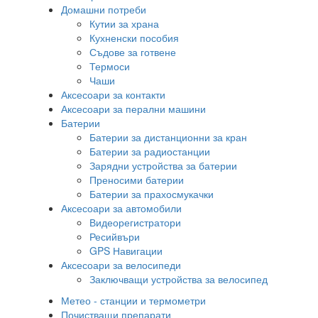
Домашни потреби
Кутии за храна
Кухненски пособия
Съдове за готвене
Термоси
Чаши
Аксесоари за контакти
Аксесоари за перални машини
Батерии
Батерии за дистанционни за кран
Батерии за радиостанции
Зарядни устройства за батерии
Преносими батерии
Батерии за прахосмукачки
Аксесоари за автомобили
Видеорегистратори
Ресийвъри
GPS Навигации
Аксесоари за велосипеди
Заключващи устройства за велосипед
Метео - станции и термометри
Почистващи препарати