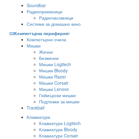
Soundbar
Радиоприемници
Радиочасовници
Системи за домашно кино
Компютърна периферия
Компютърни очила
Мишки
Жични
Безжични
Мишки Logitech
Мишки Bloody
Мишки Razer
Мишки Corsair
Мишки Lenovo
Геймърски мишки
Подложки за мишки
Trackball
Клавиатури
Клавиатури Logitech
Клавиатури Bloody
Клавиатури Corsair