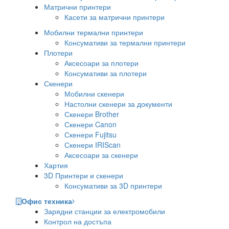
Матрични принтери
Касети за матрични принтери
Мобилни термални принтери
Консумативи за термални принтери
Плотери
Аксесоари за плотери
Консумативи за плотери
Скенери
Мобилни скенери
Настолни скенери за документи
Скенери Brother
Скенери Canon
Скенери Fujitsu
Скенери IRIScan
Аксесоари за скенери
Хартия
3D Принтери и скенери
Консумативи за 3D принтери
Офис техника
Зарядни станции за електромобили
Контрол на достъпа