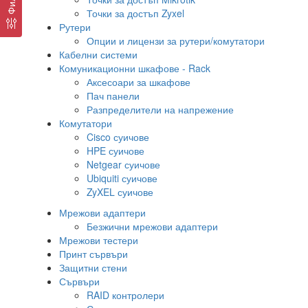
Точки за достъп Zyxel
Рутери
Опции и лицензи за рутери/комутатори
Кабелни системи
Комуникационни шкафове - Rack
Аксесоари за шкафове
Пач панели
Разпределители на напрежение
Комутатори
Cisco суичове
HPE суичове
Netgear суичове
Ubiquiti суичове
ZyXEL суичове
Мрежови адаптери
Безжични мрежови адаптери
Мрежови тестери
Принт сървъри
Защитни стени
Сървъри
RAID контролери