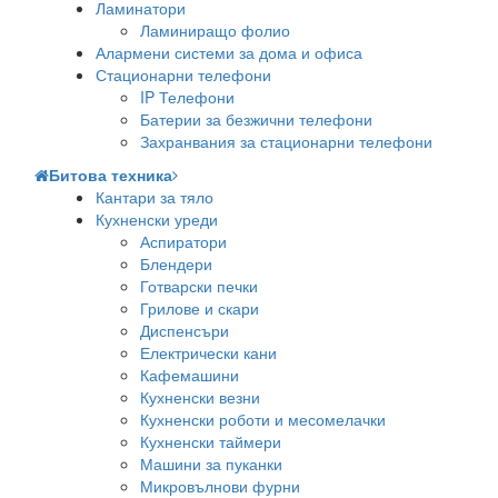
Ламинатори
Ламиниращо фолио
Алармени системи за дома и офиса
Стационарни телефони
IP Телефони
Батерии за безжични телефони
Захранвания за стационарни телефони
Битова техника
Кантари за тяло
Кухненски уреди
Аспиратори
Блендери
Готварски печки
Грилове и скари
Диспенсъри
Електрически кани
Кафемашини
Кухненски везни
Кухненски роботи и месомелачки
Кухненски таймери
Машини за пуканки
Микровълнови фурни