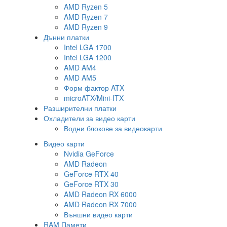
AMD Ryzen 5
AMD Ryzen 7
AMD Ryzen 9
Дънни платки
Intel LGA 1700
Intel LGA 1200
AMD AM4
AMD AM5
Форм фактор ATX
microATX/Mini-ITX
Разширителни платки
Охладители за видео карти
Водни блокове за видеокарти
Видео карти
Nvidia GeForce
AMD Radeon
GeForce RTX 40
GeForce RTX 30
AMD Radeon RX 6000
AMD Radeon RX 7000
Външни видео карти
RAM Памети