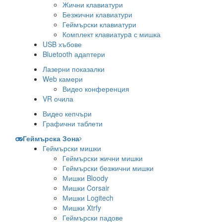
Жични клавиатури
Безжични клавиатури
Геймърски клавиатури
Комплект клавиатурa с мишка
USB хъбове
Bluetooth адаптери
Лазерни показалки
Web камери
Видео конференция
VR очила
Видео кепчъри
Графични таблети
Геймърска Зона
Геймърски мишки
Геймърски жични мишки
Геймърски безжични мишки
Мишки Bloody
Мишки Corsair
Мишки Logitech
Мишки Xtrfy
Геймърски падове