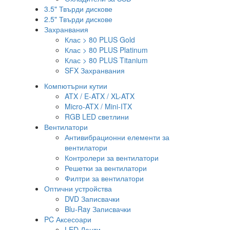
3.5" Твърди дискове
2.5" Твърди дискове
Захранвания
Клас > 80 PLUS Gold
Клас > 80 PLUS Platinum
Клас > 80 PLUS Titanium
SFX Захранвания
Компютърни кутии
ATX / E-ATX / XL-ATX
Micro-ATX / Mini-ITX
RGB LED светлини
Вентилатори
Антивибрационни елементи за
вентилатори
Контролери за вентилатори
Решетки за вентилатори
Филтри за вентилатори
Оптични устройства
DVD Записвачки
Blu-Ray Записвачки
PC Аксесоари
LED Ленти