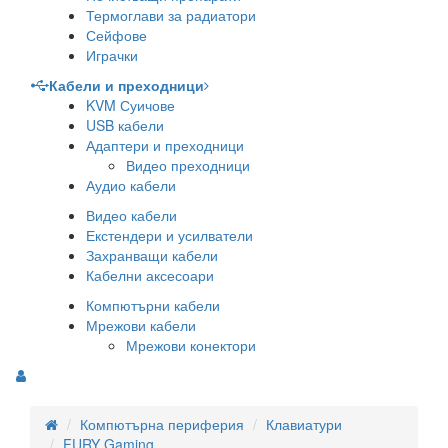
Термоглави за радиатори
Сейфове
Играчки
Кабели и преходници
KVM Суичове
USB кабели
Адаптери и преходници
Видео преходници
Аудио кабели
Видео кабели
Екстендери и усилватели
Захранващи кабели
Кабелни аксесоари
Компютърни кабели
Мрежови кабели
Мрежови конектори
Компютърна периферия
Клавиатури
FURY Gaming