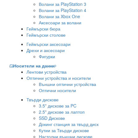
Волани за PlayStation 3
Волани за PlayStation 4
Волани за Xbox One
Аксесоари за волани
Геймърски бюра
Геймърски столове
Геймърски аксесоари
Дрехи и аксесоари
Фигурки
Носители на данни
Лентови устройства
Оптични устройства и носители
Външни оптични устройства
Оптични носители
Твърди дискове
3.5" дискове за PC
2.5" дискове за лаптоп
SSD Дискове
Докинг станция за твърд диск
Кутии за Твърди дискове
Настолни външни дискове