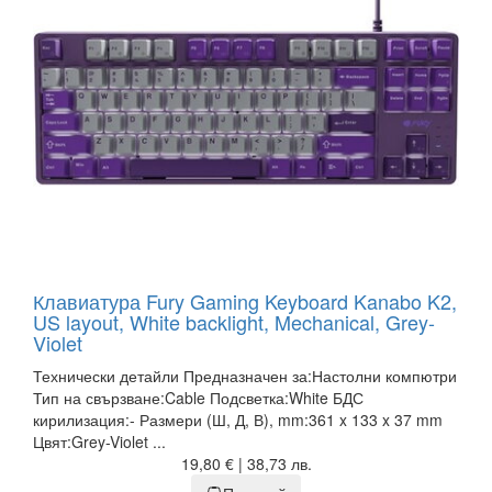
Клавиатура Fury Gaming Keyboard Kanabo K2,
US layout, White backlight, Mechanical, Grey-
Violet
Технически детайли Предназначен за:Настолни компютри
Тип на свързване:Cable Подсветка:White БДС
кирилизация:- Размери (Ш, Д, В), mm:361 x 133 x 37 mm
Цвят:Grey-Violet ...
19,80 € | 38,73 лв.