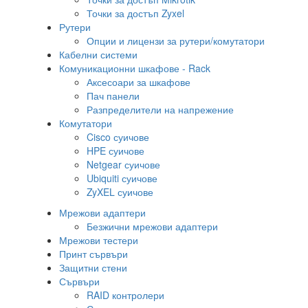
Точки за достъп Zyxel
Рутери
Опции и лицензи за рутери/комутатори
Кабелни системи
Комуникационни шкафове - Rack
Аксесоари за шкафове
Пач панели
Разпределители на напрежение
Комутатори
Cisco суичове
HPE суичове
Netgear суичове
Ubiquiti суичове
ZyXEL суичове
Мрежови адаптери
Безжични мрежови адаптери
Мрежови тестери
Принт сървъри
Защитни стени
Сървъри
RAID контролери