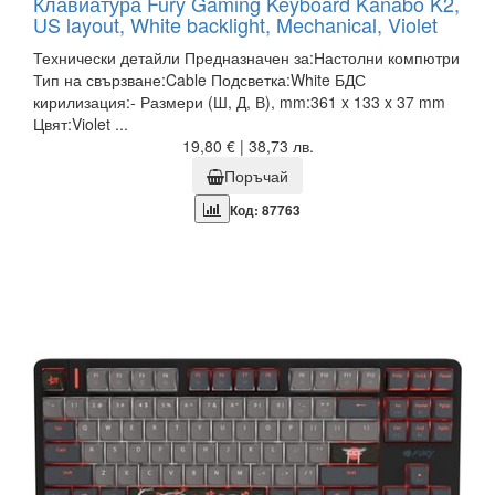
Клавиатура Fury Gaming Keyboard Kanabo K2,
US layout, White backlight, Mechanical, Violet
Технически детайли Предназначен за:Настолни компютри
Тип на свързване:Cable Подсветка:White БДС
кирилизация:- Размери (Ш, Д, В), mm:361 x 133 x 37 mm
Цвят:Violet ...
19,80 € | 38,73 лв.
Поръчай
Код: 87763