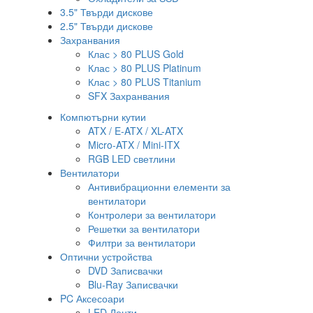
3.5" Твърди дискове
2.5" Твърди дискове
Захранвания
Клас > 80 PLUS Gold
Клас > 80 PLUS Platinum
Клас > 80 PLUS Titanium
SFX Захранвания
Компютърни кутии
ATX / E-ATX / XL-ATX
Micro-ATX / Mini-ITX
RGB LED светлини
Вентилатори
Антивибрационни елементи за
вентилатори
Контролери за вентилатори
Решетки за вентилатори
Филтри за вентилатори
Оптични устройства
DVD Записвачки
Blu-Ray Записвачки
PC Аксесоари
LED Ленти