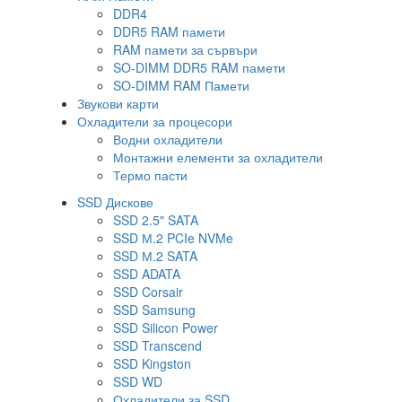
DDR4
DDR5 RAM памети
RAM памети за сървъри
SO-DIMM DDR5 RAM памети
SO-DIMM RAM Памети
Звукови карти
Охладители за процесори
Водни охладители
Монтажни елементи за охладители
Термо пасти
SSD Дискове
SSD 2.5" SATA
SSD М.2 PCIe NVMe
SSD М.2 SATA
SSD ADATA
SSD Corsair
SSD Samsung
SSD Silicon Power
SSD Transcend
SSD Kingston
SSD WD
Охладители за SSD