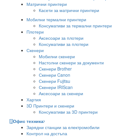
Матрични принтери
Касети за матрични принтери
Мобилни термални принтери
Консумативи за термални принтери
Плотери
Аксесоари за плотери
Консумативи за плотери
Скенери
Мобилни скенери
Настолни скенери за документи
Скенери Brother
Скенери Canon
Скенери Fujitsu
Скенери IRIScan
Аксесоари за скенери
Хартия
3D Принтери и скенери
Консумативи за 3D принтери
Офис техника
Зарядни станции за електромобили
Контрол на достъпа