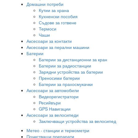
Домашни потреби
Кутии за храна
Кухненски пособия
Съдове за готвене
Термоси
Чаши
Аксесоари за контакти
Аксесоари за перални машини
Батерии
Батерии за дистанционни за кран
Батерии за радиостанции
Зарядни устройства за батерии
Преносими батерии
Батерии за прахосмукачки
Аксесоари за автомобили
Видеорегистратори
Ресийвъри
GPS Навигации
Аксесоари за велосипеди
Заключващи устройства за велосипед
Метео - станции и термометри
Почистващи препарати