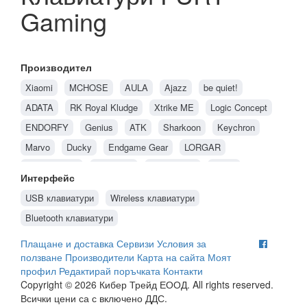
Gaming
Производител
Xiaomi
MCHOSE
AULA
Ajazz
be quiet!
ADATA
RK Royal Kludge
Xtrike ME
Logic Concept
ENDORFY
Genius
ATK
Sharkoon
Keychron
Marvo
Ducky
Endgame Gear
LORGAR
Spartan Gear
Alienware
MADLIONS
Natec
Интерфейс
Genesis
HP
Acer
Glorious PC Gaming Race
Dell
USB клавиатури
Wireless клавиатури
Hama
Rapoo
GIGABYTE
MSI
ASUS
HyperX
Bluetooth клавиатури
CHERRY
Canyon
FURY Gaming
Razer
Trust
Плащане и доставка
Сервизи
Условия за
Roxpower
LogiLink
MODECOM
OEM
Bloody
ползване
Производители
Карта на сайта
Моят
Lenovo
Logitech
A4Tech
Corsair
AXAGON
профил
Редактирай поръчката
Контакти
Copyright © 2026 Кибер Трейд ЕООД. All rights reserved.
Gembird
Dark Project
Microsoft
Всички цени са с включено ДДС.