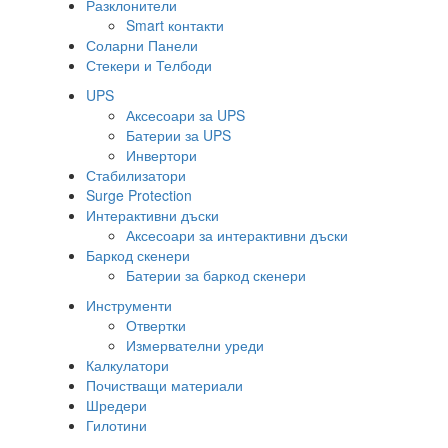
Разклонители
Smart контакти
Соларни Панели
Стекери и Телбоди
UPS
Аксесоари за UPS
Батерии за UPS
Инвертори
Стабилизатори
Surge Protection
Интерактивни дъски
Аксесоари за интерактивни дъски
Баркод скенери
Батерии за баркод скенери
Инструменти
Отвертки
Измервателни уреди
Калкулатори
Почистващи материали
Шредери
Гилотини