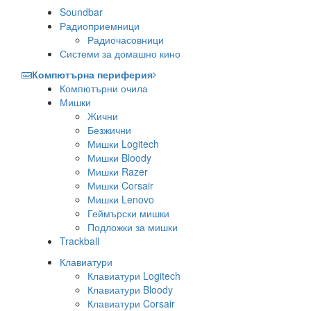
Soundbar
Радиоприемници
Радиочасовници
Системи за домашно кино
Компютърна периферия
Компютърни очила
Мишки
Жични
Безжични
Мишки Logitech
Мишки Bloody
Мишки Razer
Мишки Corsair
Мишки Lenovo
Геймърски мишки
Подложки за мишки
Trackball
Клавиатури
Клавиатури Logitech
Клавиатури Bloody
Клавиатури Corsair