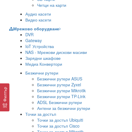
Четци на карти
Аудио касети
Видео касети
Мрежово оборудване
DVR
Gateway
IoT Устройства
NAS - Мрежови дискови масиви
Зарядни шкафове
Медиа Конвертори
Безжични рутери
Безжични рутери ASUS
Безжични рутери Zyxel
Филтър
Безжични рутери Mikrotik
Безжични рутери TP-Link
ADSL Безжични рутери
Антени за безжични рутери
Точки за достъп
Точки за достъп Ubiquiti
Точки за достъп Cisco
Точки за достъп Mikrotik