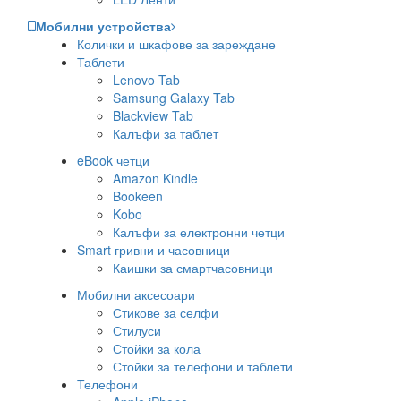
Мобилни устройства
Колички и шкафове за зареждане
Таблети
Lenovo Tab
Samsung Galaxy Tab
Blackview Tab
Калъфи за таблет
eBook четци
Amazon Kindle
Bookeen
Kobo
Калъфи за електронни четци
Smart гривни и часовници
Каишки за смартчасовници
Мобилни аксесоари
Стикове за селфи
Стилуси
Стойки за кола
Стойки за телефони и таблети
Телефони