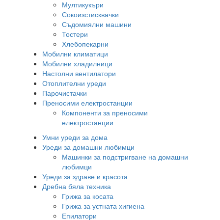
Мултикукъри
Сокоизстисквачки
Съдомиялни машини
Тостери
Хлебопекарни
Мобилни климатици
Мобилни хладилници
Настолни вентилатори
Отоплителни уреди
Парочистачки
Преносими електростанции
Компоненти за преносими
електростанции
Умни уреди за дома
Уреди за домашни любимци
Машинки за подстригване на домашни
любимци
Уреди за здраве и красота
Дребна бяла техника
Грижа за косата
Грижа за устната хигиена
Епилатори