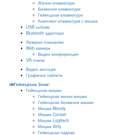
Жични клавиатури
Безжични клавиатури
Геймърски клавиатури
Комплект клавиатурa с мишка
USB хъбове
Bluetooth адаптери
Лазерни показалки
Web камери
Видео конференция
VR очила
Видео кепчъри
Графични таблети
Геймърска Зона
Геймърски мишки
Геймърски жични мишки
Геймърски безжични мишки
Мишки Bloody
Мишки Corsair
Мишки Logitech
Мишки Xtrfy
Геймърски падове