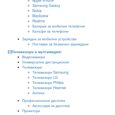
Apple iPhone
Samsung Galaxy
Nokia
Blackview
Realme
Батерии за мобилни телефони
Калъфи за телефони
Зарядни за мобилни устройства
Поставки за безжично зареждане
Телевизори и мултимедия
Видеокамери
Универсални дистанционни
Телевизори
Телевизори Samsung
Телевизори LG
Телевизори Philips
Телевизори Hisense
Антени
Професионални дисплеи
Аксесоари за дисплеи
Проектори