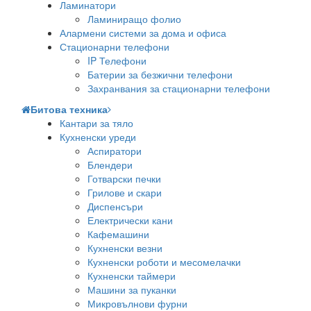
Ламинатори
Ламиниращо фолио
Алармени системи за дома и офиса
Стационарни телефони
IP Телефони
Батерии за безжични телефони
Захранвания за стационарни телефони
Битова техника
Кантари за тяло
Кухненски уреди
Аспиратори
Блендери
Готварски печки
Грилове и скари
Диспенсъри
Електрически кани
Кафемашини
Кухненски везни
Кухненски роботи и месомелачки
Кухненски таймери
Машини за пуканки
Микровълнови фурни