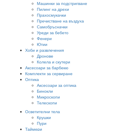
Машинки за подстригване
Пилинг на дрехи
Прахосмукачки
Пречистване на въздуха
Самобръсначки
Уреди за бебето
Фенери
Ютии
Хоби и развлечения
Дронове
Колела и скутери
Аксесоари за барбекю
Комплекти за сервиране
Оптика
Аксесоари за оптика
Бинокли
Микроскопи
Телескопи
Осветителни тела
Крушки
Пури
Таймери