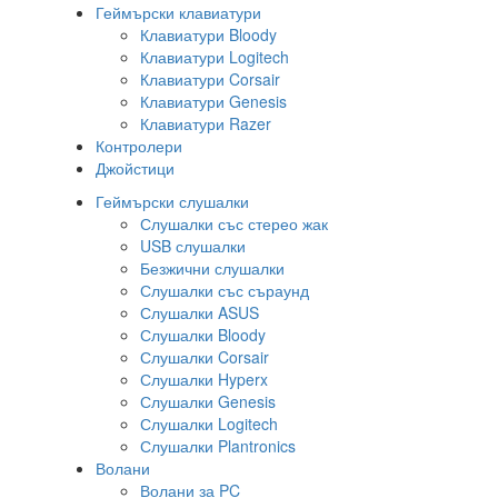
Геймърски клавиатури
Клавиатури Bloody
Клавиатури Logitech
Клавиатури Corsair
Клавиатури Genesis
Клавиатури Razer
Контролери
Джойстици
Геймърски слушалки
Слушалки със стерео жак
USB слушалки
Безжични слушалки
Слушалки със съраунд
Слушалки ASUS
Слушалки Bloody
Слушалки Corsair
Слушалки Hyperx
Слушалки Genesis
Слушалки Logitech
Слушалки Plantronics
Волани
Волани за PC