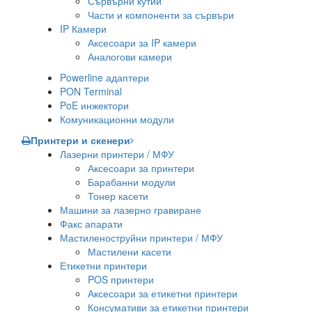
Сървърни кутии
Части и компоненти за сървъри
IP Камери
Аксесоари за IP камери
Аналогови камери
Powerline адаптери
PON Terminal
PoE инжектори
Комуникационни модули
Принтери и скенери
Лазерни принтери / МФУ
Аксесоари за принтери
Барабанни модули
Тонер касети
Машини за лазерно гравиране
Факс апарати
Мастиленоструйни принтери / МФУ
Мастилени касети
Етикетни принтери
POS принтери
Аксесоари за етикетни принтери
Консумативи за етикетни принтери