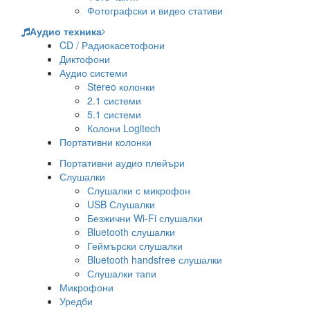
Фотографски и видео стативи
Аудио техника
CD / Радиокасетофони
Диктофони
Аудио системи
Stereo колонки
2.1 системи
5.1 системи
Колони Logitech
Портативни колонки
Портативни аудио плейъри
Слушалки
Слушалки с микрофон
USB Слушалки
Безжични Wi-Fi слушалки
Bluetooth слушалки
Геймърски слушалки
Bluetooth handsfree слушалки
Слушалки тапи
Микрофони
Уредби