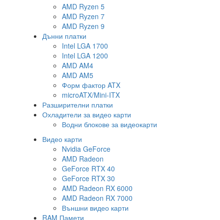
AMD Ryzen 5
AMD Ryzen 7
AMD Ryzen 9
Дънни платки
Intel LGA 1700
Intel LGA 1200
AMD AM4
AMD AM5
Форм фактор ATX
microATX/Mini-ITX
Разширителни платки
Охладители за видео карти
Водни блокове за видеокарти
Видео карти
Nvidia GeForce
AMD Radeon
GeForce RTX 40
GeForce RTX 30
AMD Radeon RX 6000
AMD Radeon RX 7000
Външни видео карти
RAM Памети