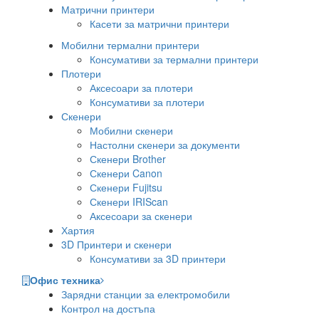
Матрични принтери
Касети за матрични принтери
Мобилни термални принтери
Консумативи за термални принтери
Плотери
Аксесоари за плотери
Консумативи за плотери
Скенери
Мобилни скенери
Настолни скенери за документи
Скенери Brother
Скенери Canon
Скенери Fujitsu
Скенери IRIScan
Аксесоари за скенери
Хартия
3D Принтери и скенери
Консумативи за 3D принтери
Офис техника
Зарядни станции за електромобили
Контрол на достъпа