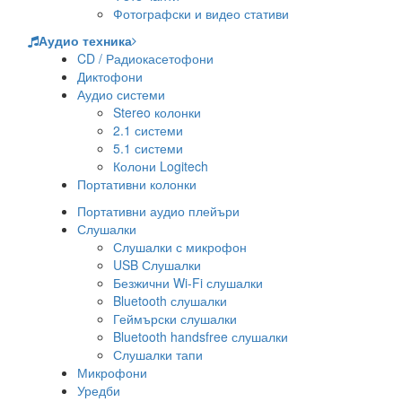
Фотографски и видео стативи
Аудио техника
CD / Радиокасетофони
Диктофони
Аудио системи
Stereo колонки
2.1 системи
5.1 системи
Колони Logitech
Портативни колонки
Портативни аудио плейъри
Слушалки
Слушалки с микрофон
USB Слушалки
Безжични Wi-Fi слушалки
Bluetooth слушалки
Геймърски слушалки
Bluetooth handsfree слушалки
Слушалки тапи
Микрофони
Уредби