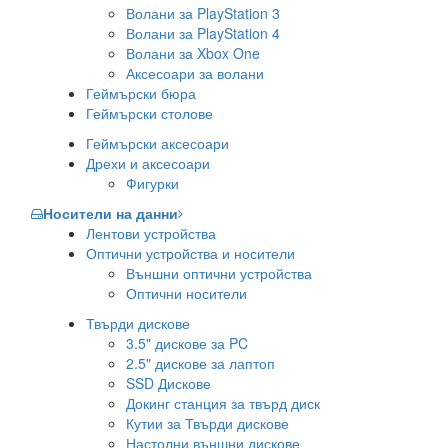
Волани за PlayStation 3
Волани за PlayStation 4
Волани за Xbox One
Аксесоари за волани
Геймърски бюра
Геймърски столове
Геймърски аксесоари
Дрехи и аксесоари
Фигурки
Носители на данни
Лентови устройства
Оптични устройства и носители
Външни оптични устройства
Оптични носители
Твърди дискове
3.5" дискове за PC
2.5" дискове за лаптоп
SSD Дискове
Докинг станция за твърд диск
Кутии за Твърди дискове
Настолни външни дискове