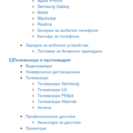
Apple iPhone
Samsung Galaxy
Nokia
Blackview
Realme
Батерии за мобилни телефони
Калъфи за телефони
Зарядни за мобилни устройства
Поставки за безжично зареждане
Телевизори и мултимедия
Видеокамери
Универсални дистанционни
Телевизори
Телевизори Samsung
Телевизори LG
Телевизори Philips
Телевизори Hisense
Антени
Професионални дисплеи
Аксесоари за дисплеи
Проектори