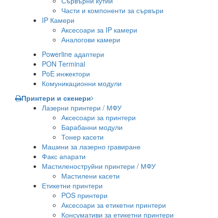
Сървърни кутии
Части и компоненти за сървъри
IP Камери
Аксесоари за IP камери
Аналогови камери
Powerline адаптери
PON Terminal
PoE инжектори
Комуникационни модули
Принтери и скенери
Лазерни принтери / МФУ
Аксесоари за принтери
Барабанни модули
Тонер касети
Машини за лазерно гравиране
Факс апарати
Мастиленоструйни принтери / МФУ
Мастилени касети
Етикетни принтери
POS принтери
Аксесоари за етикетни принтери
Консумативи за етикетни принтери