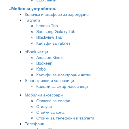
Мобилни устройства
Колички и шкафове за зареждане
Таблети
Lenovo Tab
Samsung Galaxy Tab
Blackview Tab
Калъфи за таблет
eBook четци
Amazon Kindle
Bookeen
Kobo
Калъфи за електронни четци
Smart гривни и часовници
Каишки за смартчасовници
Мобилни аксесоари
Стикове за селфи
Стилуси
Стойки за кола
Стойки за телефони и таблети
Телефони