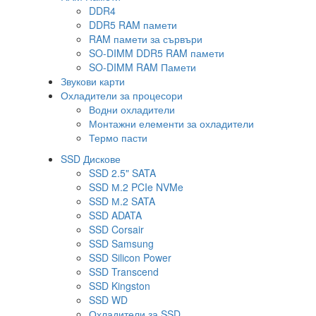
DDR4
DDR5 RAM памети
RAM памети за сървъри
SO-DIMM DDR5 RAM памети
SO-DIMM RAM Памети
Звукови карти
Охладители за процесори
Водни охладители
Монтажни елементи за охладители
Термо пасти
SSD Дискове
SSD 2.5" SATA
SSD М.2 PCIe NVMe
SSD М.2 SATA
SSD ADATA
SSD Corsair
SSD Samsung
SSD Silicon Power
SSD Transcend
SSD Kingston
SSD WD
Охладители за SSD