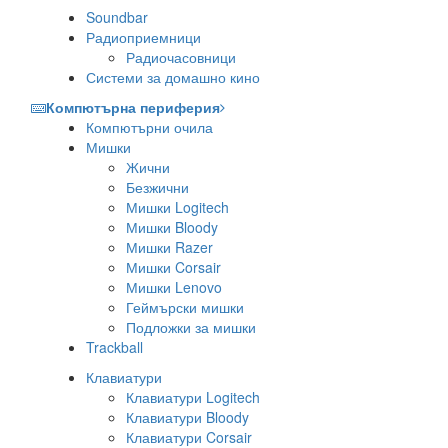
Soundbar
Радиоприемници
Радиочасовници
Системи за домашно кино
Компютърна периферия
Компютърни очила
Мишки
Жични
Безжични
Мишки Logitech
Мишки Bloody
Мишки Razer
Мишки Corsair
Мишки Lenovo
Геймърски мишки
Подложки за мишки
Trackball
Клавиатури
Клавиатури Logitech
Клавиатури Bloody
Клавиатури Corsair