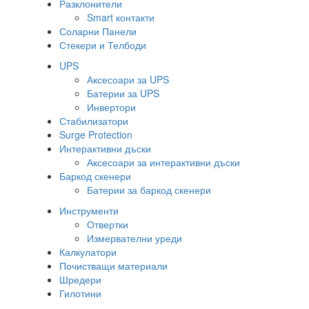
Разклонители
Smart контакти
Соларни Панели
Стекери и Телбоди
UPS
Аксесоари за UPS
Батерии за UPS
Инвертори
Стабилизатори
Surge Protection
Интерактивни дъски
Аксесоари за интерактивни дъски
Баркод скенери
Батерии за баркод скенери
Инструменти
Отвертки
Измервателни уреди
Калкулатори
Почистващи материали
Шредери
Гилотини