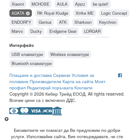
Xiaomi
MCHOSE
AULA
Ajazz
be quiet!
ADATA
RK Royal Kludge
Xtrike ME
Logic Concept
ENDORFY
Genius
ATK
Sharkoon
Keychron
Marvo
Ducky
Endgame Gear
LORGAR
Spartan Gear
Alienware
MADLIONS
Natec
Интерфейс
Genesis
HP
Acer
Glorious PC Gaming Race
Dell
USB клавиатури
Wireless клавиатури
Hama
Rapoo
GIGABYTE
MSI
ASUS
HyperX
Bluetooth клавиатури
CHERRY
Canyon
FURY Gaming
Razer
Trust
Плащане и доставка
Сервизи
Условия за
Roxpower
LogiLink
MODECOM
OEM
Bloody
ползване
Производители
Карта на сайта
Моят
Lenovo
Logitech
A4Tech
Corsair
AXAGON
профил
Редактирай поръчката
Контакти
Copyright © 2026 Кибер Трейд ЕООД. All rights reserved.
Gembird
Dark Project
Microsoft
Всички цени са с включено ДДС.
Бисквитките ни помагат да Ви предложим по-добри
услуги. Използвайки сайта, Вие потвърждавате, че сте