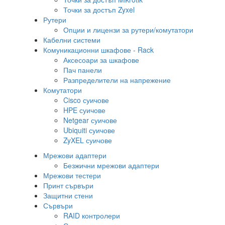
Точки за достъп Zyxel
Рутери
Опции и лицензи за рутери/комутатори
Кабелни системи
Комуникационни шкафове - Rack
Аксесоари за шкафове
Пач панели
Разпределители на напрежение
Комутатори
Cisco суичове
HPE суичове
Netgear суичове
Ubiquiti суичове
ZyXEL суичове
Мрежови адаптери
Безжични мрежови адаптери
Мрежови тестери
Принт сървъри
Защитни стени
Сървъри
RAID контролери