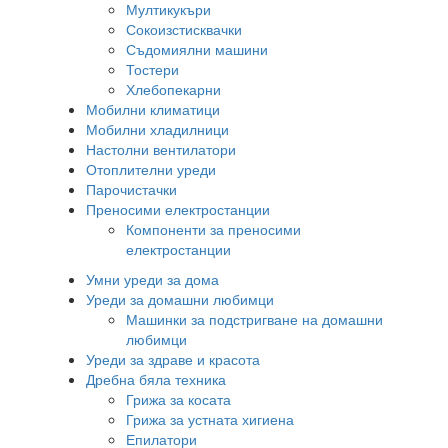
Мултикукъри
Сокоизстисквачки
Съдомиялни машини
Тостери
Хлебопекарни
Мобилни климатици
Мобилни хладилници
Настолни вентилатори
Отоплителни уреди
Парочистачки
Преносими електростанции
Компоненти за преносими
електростанции
Умни уреди за дома
Уреди за домашни любимци
Машинки за подстригване на домашни
любимци
Уреди за здраве и красота
Дребна бяла техника
Грижа за косата
Грижа за устната хигиена
Епилатори