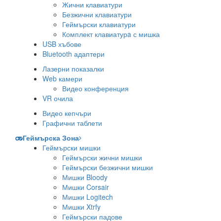
Жични клавиатури
Безжични клавиатури
Геймърски клавиатури
Комплект клавиатурa с мишка
USB хъбове
Bluetooth адаптери
Лазерни показалки
Web камери
Видео конференция
VR очила
Видео кепчъри
Графични таблети
Геймърска Зона
Геймърски мишки
Геймърски жични мишки
Геймърски безжични мишки
Мишки Bloody
Мишки Corsair
Мишки Logitech
Мишки Xtrfy
Геймърски падове