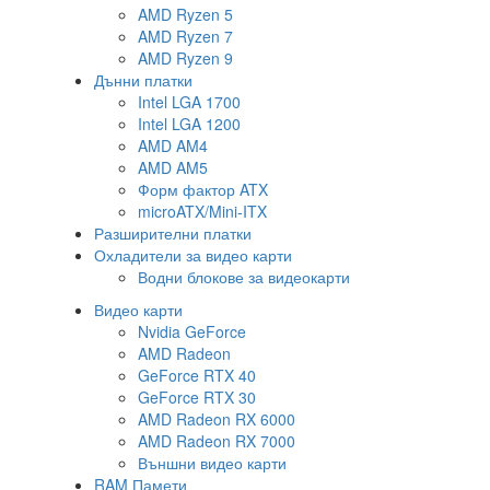
AMD Ryzen 5
AMD Ryzen 7
AMD Ryzen 9
Дънни платки
Intel LGA 1700
Intel LGA 1200
AMD AM4
AMD AM5
Форм фактор ATX
microATX/Mini-ITX
Разширителни платки
Охладители за видео карти
Водни блокове за видеокарти
Видео карти
Nvidia GeForce
AMD Radeon
GeForce RTX 40
GeForce RTX 30
AMD Radeon RX 6000
AMD Radeon RX 7000
Външни видео карти
RAM Памети