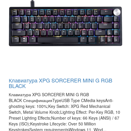
Клавиатура XPG SORCERER MINI G RGB
BLACK
Клавиатура XPG SORCERER MINI G RGB
BLACK СпецификацияTypeUSB Type CMedia keysAnti-
ghosting keys: 100%;Key Switch: XPG Red Mechanical
Switch, Metal Volume Knob;Lighting Effect: Per-Key RGB, 10
Preset Lighting Effects;Number of keys: 66 Keys (ANSI) / 67
Keys (ISO);Keystroke Lifecycle: Over 50 Million
KeystrokesSystem requirementsWindows 11, Wind...