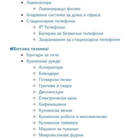
Ламинатори
Ламиниращо фолио
Алармени системи за дома и офиса
Стационарни телефони
IP Телефони
Батерии за безжични телефони
Захранвания за стационарни телефони
Битова техника
Кантари за тяло
Кухненски уреди
Аспиратори
Блендери
Готварски печки
Грилове и скари
Диспенсъри
Електрически кани
Кафемашини
Кухненски везни
Кухненски роботи и месомелачки
Кухненски таймери
Машини за пуканки
Микровълнови фурни