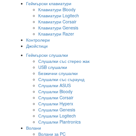
Геймърски клавиатури
Клавиатури Bloody
Клавиатури Logitech
Клавиатури Corsair
Клавиатури Genesis
Клавиатури Razer
Контролери
Джойстици
Геймърски слушалки
Слушалки със стерео жак
USB слушалки
Безжични слушалки
Слушалки със съраунд
Слушалки ASUS
Слушалки Bloody
Слушалки Corsair
Слушалки Hyperx
Слушалки Genesis
Слушалки Logitech
Слушалки Plantronics
Волани
Волани за PC