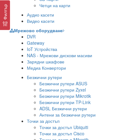
Четци на карти
Филтър
Аудио касети
Видео касети
Мрежово оборудване
DVR
Gateway
IoT Устройства
NAS - Мрежови дискови масиви
Зарядни шкафове
Медиа Конвертори
Безжични рутери
Безжични рутери ASUS
Безжични рутери Zyxel
Безжични рутери Mikrotik
Безжични рутери TP-Link
ADSL Безжични рутери
Антени за безжични рутери
Точки за достъп
Точки за достъп Ubiquiti
Точки за достъп Cisco
Точки за достъп Mikrotik