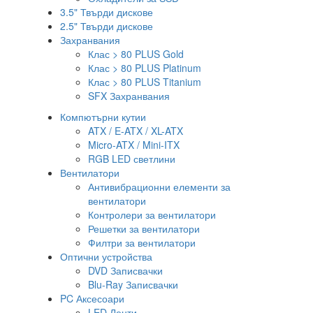
3.5" Твърди дискове
2.5" Твърди дискове
Захранвания
Клас > 80 PLUS Gold
Клас > 80 PLUS Platinum
Клас > 80 PLUS Titanium
SFX Захранвания
Компютърни кутии
ATX / E-ATX / XL-ATX
Micro-ATX / Mini-ITX
RGB LED светлини
Вентилатори
Антивибрационни елементи за
вентилатори
Контролери за вентилатори
Решетки за вентилатори
Филтри за вентилатори
Оптични устройства
DVD Записвачки
Blu-Ray Записвачки
PC Аксесоари
LED Ленти