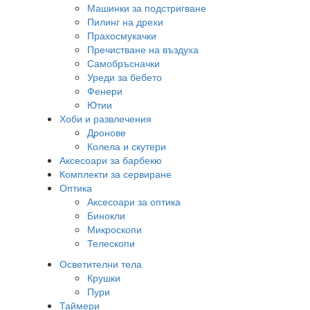
Машинки за подстригване
Пилинг на дрехи
Прахосмукачки
Пречистване на въздуха
Самобръсначки
Уреди за бебето
Фенери
Ютии
Хоби и развлечения
Дронове
Колела и скутери
Аксесоари за барбекю
Комплекти за сервиране
Оптика
Аксесоари за оптика
Бинокли
Микроскопи
Телескопи
Осветителни тела
Крушки
Пури
Таймери