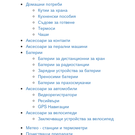
Домашни потреби
Кутии за храна
Кухненски пособия
Съдове за готвене
Термоси
Чаши
Аксесоари за контакти
Аксесоари за перални машини
Батерии
Батерии за дистанционни за кран
Батерии за радиостанции
Зарядни устройства за батерии
Преносими батерии
Батерии за прахосмукачки
Аксесоари за автомобили
Видеорегистратори
Ресийвъри
GPS Навигации
Аксесоари за велосипеди
Заключващи устройства за велосипед
Метео - станции и термометри
Почистващи препарати