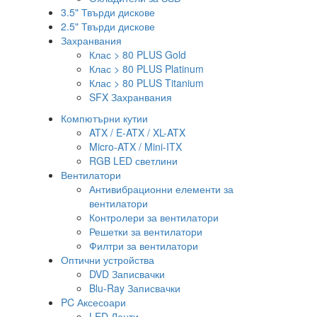
3.5" Твърди дискове
2.5" Твърди дискове
Захранвания
Клас > 80 PLUS Gold
Клас > 80 PLUS Platinum
Клас > 80 PLUS Titanium
SFX Захранвания
Компютърни кутии
ATX / E-ATX / XL-ATX
Micro-ATX / Mini-ITX
RGB LED светлини
Вентилатори
Антивибрационни елементи за
вентилатори
Контролери за вентилатори
Решетки за вентилатори
Филтри за вентилатори
Оптични устройства
DVD Записвачки
Blu-Ray Записвачки
PC Аксесоари
LED Ленти