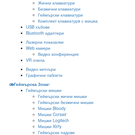
Жични клавиатури
Безжични клавиатури
Геймърски клавиатури
Комплект клавиатурa с мишка
USB хъбове
Bluetooth адаптери
Лазерни показалки
Web камери
Видео конференция
VR очила
Видео кепчъри
Графични таблети
Геймърска Зона
Геймърски мишки
Геймърски жични мишки
Геймърски безжични мишки
Мишки Bloody
Мишки Corsair
Мишки Logitech
Мишки Xtrfy
Геймърски падове