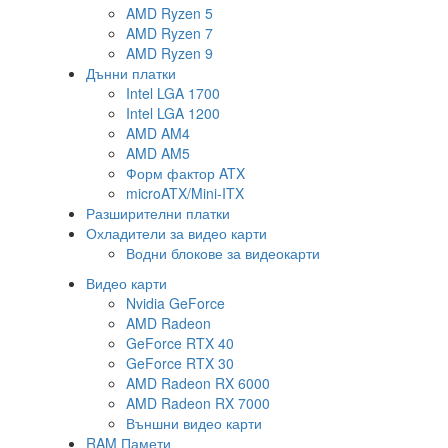
AMD Ryzen 5
AMD Ryzen 7
AMD Ryzen 9
Дънни платки
Intel LGA 1700
Intel LGA 1200
AMD AM4
AMD AM5
Форм фактор ATX
microATX/Mini-ITX
Разширителни платки
Охладители за видео карти
Водни блокове за видеокарти
Видео карти
Nvidia GeForce
AMD Radeon
GeForce RTX 40
GeForce RTX 30
AMD Radeon RX 6000
AMD Radeon RX 7000
Външни видео карти
RAM Памети