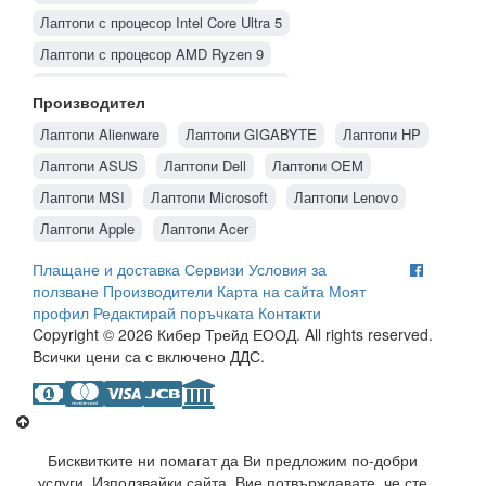
Лаптопи с процесор Intel Core Ultra 5
Лаптопи с процесор AMD Ryzen 9
Лаптопи с процесор Intel Core Ultra 7
Производител
Лаптопи с процесор Intel Core Ultra 9
Лаптопи Alienware
Лаптопи GIGABYTE
Лаптопи HP
Лаптопи с процесор Intel Core i7
Лаптопи ASUS
Лаптопи Dell
Лаптопи OEM
Лаптопи с процесор Intel Core i5
Лаптопи MSI
Лаптопи Microsoft
Лаптопи Lenovo
Лаптопи с процесор AMD Ryzen 5
Лаптопи Apple
Лаптопи Acer
Лаптопи с процесор AMD Ryzen 7
Плащане и доставка
Сервизи
Условия за
Лаптопи с процесор Intel Core i9
ползване
Производители
Карта на сайта
Моят
профил
Редактирай поръчката
Контакти
Copyright © 2026 Кибер Трейд ЕООД. All rights reserved.
Всички цени са с включено ДДС.
Бисквитките ни помагат да Ви предложим по-добри
услуги. Използвайки сайта, Вие потвърждавате, че сте