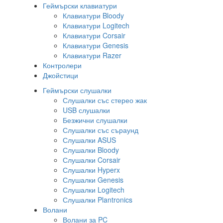
Геймърски клавиатури
Клавиатури Bloody
Клавиатури Logitech
Клавиатури Corsair
Клавиатури Genesis
Клавиатури Razer
Контролери
Джойстици
Геймърски слушалки
Слушалки със стерео жак
USB слушалки
Безжични слушалки
Слушалки със съраунд
Слушалки ASUS
Слушалки Bloody
Слушалки Corsair
Слушалки Hyperx
Слушалки Genesis
Слушалки Logitech
Слушалки Plantronics
Волани
Волани за PC