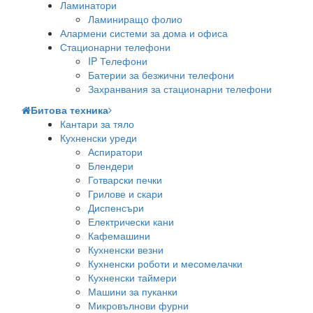
Ламинатори
Ламиниращо фолио
Алармени системи за дома и офиса
Стационарни телефони
IP Телефони
Батерии за безжични телефони
Захранвания за стационарни телефони
Битова техника
Кантари за тяло
Кухненски уреди
Аспиратори
Блендери
Готварски печки
Грилове и скари
Диспенсъри
Електрически кани
Кафемашини
Кухненски везни
Кухненски роботи и месомелачки
Кухненски таймери
Машини за пуканки
Микровълнови фурни