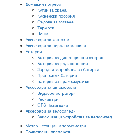
Домашни потреби
Кутии за храна
Кухненски пособия
Съдове за готвене
Термоси
Чаши
Аксесоари за контакти
Аксесоари за перални машини
Батерии
Батерии за дистанционни за кран
Батерии за радиостанции
Зарядни устройства за батерии
Преносими батерии
Батерии за прахосмукачки
Аксесоари за автомобили
Видеорегистратори
Ресийвъри
GPS Навигации
Аксесоари за велосипеди
Заключващи устройства за велосипед
Метео - станции и термометри
Почистващи препарати