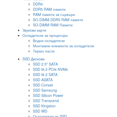
DDR4
DDR5 RAM памети
RAM памети за сървъри
SO-DIMM DDR5 RAM памети
SO-DIMM RAM Памети
Звукови карти
Охладители за процесори
Водни охладители
Монтажни елементи за охладители
Термо пасти
SSD Дискове
SSD 2.5" SATA
SSD М.2 PCIe NVMe
SSD М.2 SATA
SSD ADATA
SSD Corsair
SSD Samsung
SSD Silicon Power
SSD Transcend
SSD Kingston
SSD WD
Охладители за SSD