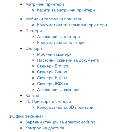
Матрични принтери
Касети за матрични принтери
Мобилни термални принтери
Консумативи за термални принтери
Плотери
Аксесоари за плотери
Консумативи за плотери
Скенери
Мобилни скенери
Настолни скенери за документи
Скенери Brother
Скенери Canon
Скенери Fujitsu
Скенери IRIScan
Аксесоари за скенери
Хартия
3D Принтери и скенери
Консумативи за 3D принтери
Офис техника
Зарядни станции за електромобили
Контрол на достъпа