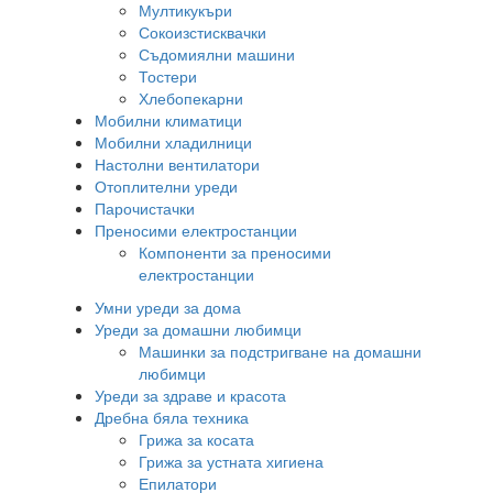
Мултикукъри
Сокоизстисквачки
Съдомиялни машини
Тостери
Хлебопекарни
Мобилни климатици
Мобилни хладилници
Настолни вентилатори
Отоплителни уреди
Парочистачки
Преносими електростанции
Компоненти за преносими
електростанции
Умни уреди за дома
Уреди за домашни любимци
Машинки за подстригване на домашни
любимци
Уреди за здраве и красота
Дребна бяла техника
Грижа за косата
Грижа за устната хигиена
Епилатори