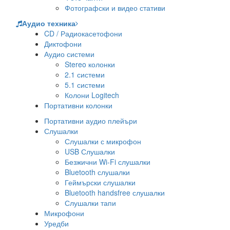
Фотографски и видео стативи
Аудио техника
CD / Радиокасетофони
Диктофони
Аудио системи
Stereo колонки
2.1 системи
5.1 системи
Колони Logitech
Портативни колонки
Портативни аудио плейъри
Слушалки
Слушалки с микрофон
USB Слушалки
Безжични Wi-Fi слушалки
Bluetooth слушалки
Геймърски слушалки
Bluetooth handsfree слушалки
Слушалки тапи
Микрофони
Уредби