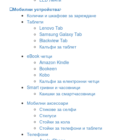
Мобилни устройства
Колички и шкафове за зареждане
Таблети
Lenovo Tab
Samsung Galaxy Tab
Blackview Tab
Калъфи за таблет
eBook четци
Amazon Kindle
Bookeen
Kobo
Калъфи за електронни четци
Smart гривни и часовници
Каишки за смартчасовници
Мобилни аксесоари
Стикове за селфи
Стилуси
Стойки за кола
Стойки за телефони и таблети
Телефони