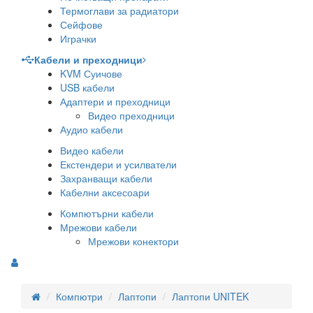
Термоглави за радиатори
Сейфове
Играчки
Кабели и преходници
KVM Суичове
USB кабели
Адаптери и преходници
Видео преходници
Аудио кабели
Видео кабели
Екстендери и усилватели
Захранващи кабели
Кабелни аксесоари
Компютърни кабели
Мрежови кабели
Мрежови конектори
Компютри
Лаптопи
Лаптопи UNITEK