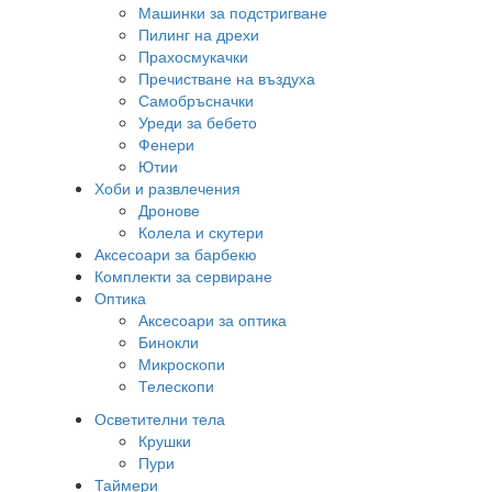
Машинки за подстригване
Пилинг на дрехи
Прахосмукачки
Пречистване на въздуха
Самобръсначки
Уреди за бебето
Фенери
Ютии
Хоби и развлечения
Дронове
Колела и скутери
Аксесоари за барбекю
Комплекти за сервиране
Оптика
Аксесоари за оптика
Бинокли
Микроскопи
Телескопи
Осветителни тела
Крушки
Пури
Таймери