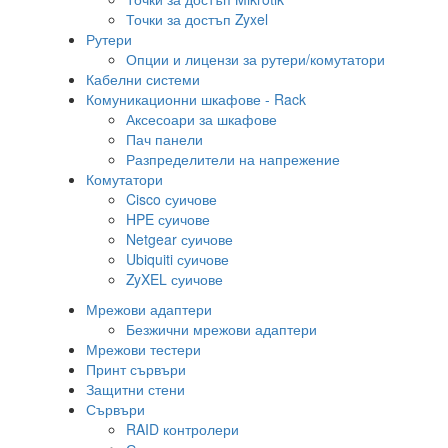
Точки за достъп Zyxel
Рутери
Опции и лицензи за рутери/комутатори
Кабелни системи
Комуникационни шкафове - Rack
Аксесоари за шкафове
Пач панели
Разпределители на напрежение
Комутатори
Cisco суичове
HPE суичове
Netgear суичове
Ubiquiti суичове
ZyXEL суичове
Мрежови адаптери
Безжични мрежови адаптери
Мрежови тестери
Принт сървъри
Защитни стени
Сървъри
RAID контролери