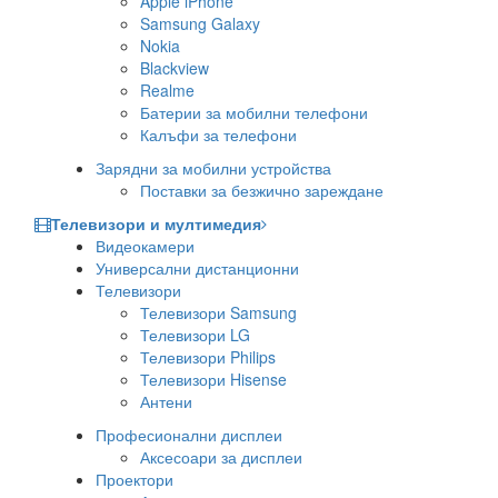
Apple iPhone
Samsung Galaxy
Nokia
Blackview
Realme
Батерии за мобилни телефони
Калъфи за телефони
Зарядни за мобилни устройства
Поставки за безжично зареждане
Телевизори и мултимедия
Видеокамери
Универсални дистанционни
Телевизори
Телевизори Samsung
Телевизори LG
Телевизори Philips
Телевизори Hisense
Антени
Професионални дисплеи
Аксесоари за дисплеи
Проектори