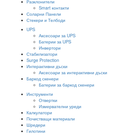
Разклонители
Smart контакти
Соларни Панели
Стекери и Телбоди
UPS
Аксесоари за UPS
Батерии за UPS
Инвертори
Стабилизатори
Surge Protection
Интерактивни дъски
Аксесоари за интерактивни дъски
Баркод скенери
Батерии за баркод скенери
Инструменти
Отвертки
Измервателни уреди
Калкулатори
Почистващи материали
Шредери
Гилотини