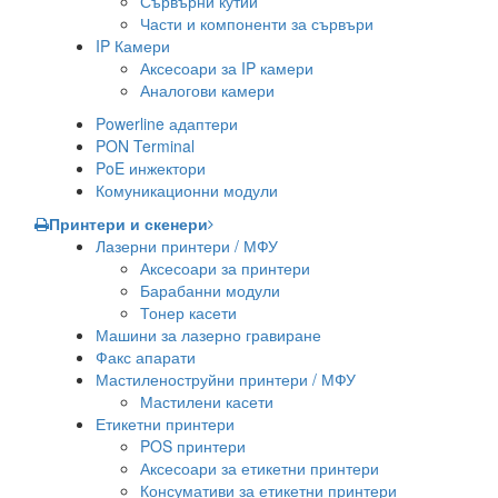
Сървърни кутии
Части и компоненти за сървъри
IP Камери
Аксесоари за IP камери
Аналогови камери
Powerline адаптери
PON Terminal
PoE инжектори
Комуникационни модули
Принтери и скенери
Лазерни принтери / МФУ
Аксесоари за принтери
Барабанни модули
Тонер касети
Машини за лазерно гравиране
Факс апарати
Мастиленоструйни принтери / МФУ
Мастилени касети
Етикетни принтери
POS принтери
Аксесоари за етикетни принтери
Консумативи за етикетни принтери