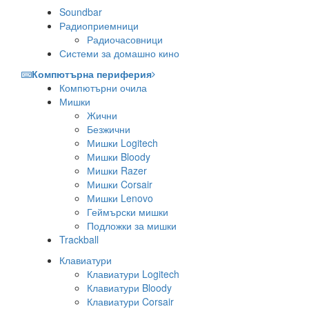
Soundbar
Радиоприемници
Радиочасовници
Системи за домашно кино
Компютърна периферия
Компютърни очила
Мишки
Жични
Безжични
Мишки Logitech
Мишки Bloody
Мишки Razer
Мишки Corsair
Мишки Lenovo
Геймърски мишки
Подложки за мишки
Trackball
Клавиатури
Клавиатури Logitech
Клавиатури Bloody
Клавиатури Corsair