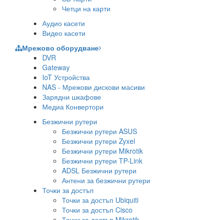
Четци на карти
Аудио касети
Видео касети
Мрежово оборудване
DVR
Gateway
IoT Устройства
NAS - Мрежови дискови масиви
Зарядни шкафове
Медиа Конвертори
Безжични рутери
Безжични рутери ASUS
Безжични рутери Zyxel
Безжични рутери Mikrotik
Безжични рутери TP-Link
ADSL Безжични рутери
Антени за безжични рутери
Точки за достъп
Точки за достъп Ubiquiti
Точки за достъп Cisco
Точки за достъп Mikrotik