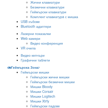
Жични клавиатури
Безжични клавиатури
Геймърски клавиатури
Комплект клавиатурa с мишка
USB хъбове
Bluetooth адаптери
Лазерни показалки
Web камери
Видео конференция
VR очила
Видео кепчъри
Графични таблети
Геймърска Зона
Геймърски мишки
Геймърски жични мишки
Геймърски безжични мишки
Мишки Bloody
Мишки Corsair
Мишки Logitech
Мишки Xtrfy
Геймърски падове