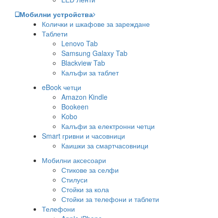
Мобилни устройства
Колички и шкафове за зареждане
Таблети
Lenovo Tab
Samsung Galaxy Tab
Blackview Tab
Калъфи за таблет
eBook четци
Amazon Kindle
Bookeen
Kobo
Калъфи за електронни четци
Smart гривни и часовници
Каишки за смартчасовници
Мобилни аксесоари
Стикове за селфи
Стилуси
Стойки за кола
Стойки за телефони и таблети
Телефони