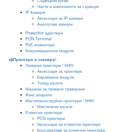
Сървърни кутии
Части и компоненти за сървъри
IP Камери
Аксесоари за IP камери
Аналогови камери
Powerline адаптери
PON Terminal
PoE инжектори
Комуникационни модули
Принтери и скенери
Лазерни принтери / МФУ
Аксесоари за принтери
Барабанни модули
Тонер касети
Машини за лазерно гравиране
Факс апарати
Мастиленоструйни принтери / МФУ
Мастилени касети
Етикетни принтери
POS принтери
Аксесоари за етикетни принтери
Консумативи за етикетни принтери