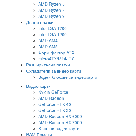
AMD Ryzen 5
AMD Ryzen 7
AMD Ryzen 9
Дънни платки
Intel LGA 1700
Intel LGA 1200
AMD AM4
AMD AM5
Форм фактор ATX
microATX/Mini-ITX
Разширителни платки
Охладители за видео карти
Водни блокове за видеокарти
Видео карти
Nvidia GeForce
AMD Radeon
GeForce RTX 40
GeForce RTX 30
AMD Radeon RX 6000
AMD Radeon RX 7000
Външни видео карти
RAM Памети