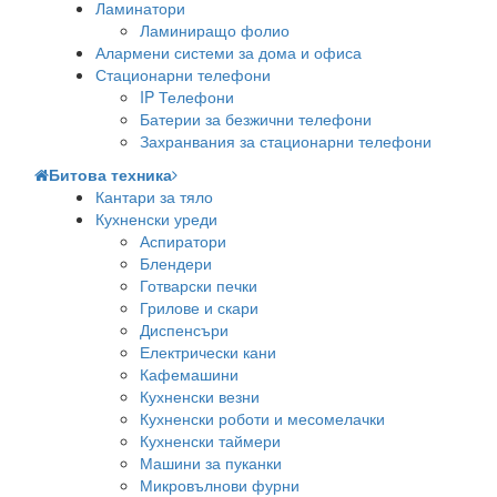
Ламинатори
Ламиниращо фолио
Алармени системи за дома и офиса
Стационарни телефони
IP Телефони
Батерии за безжични телефони
Захранвания за стационарни телефони
Битова техника
Кантари за тяло
Кухненски уреди
Аспиратори
Блендери
Готварски печки
Грилове и скари
Диспенсъри
Електрически кани
Кафемашини
Кухненски везни
Кухненски роботи и месомелачки
Кухненски таймери
Машини за пуканки
Микровълнови фурни