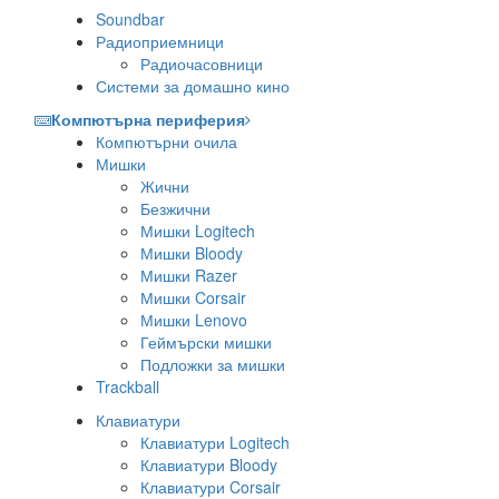
Soundbar
Радиоприемници
Радиочасовници
Системи за домашно кино
Компютърна периферия
Компютърни очила
Мишки
Жични
Безжични
Мишки Logitech
Мишки Bloody
Мишки Razer
Мишки Corsair
Мишки Lenovo
Геймърски мишки
Подложки за мишки
Trackball
Клавиатури
Клавиатури Logitech
Клавиатури Bloody
Клавиатури Corsair