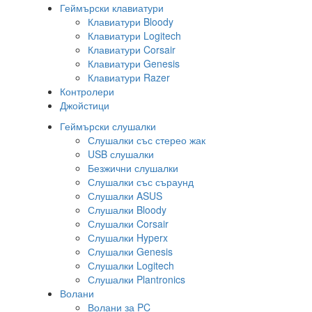
Геймърски клавиатури
Клавиатури Bloody
Клавиатури Logitech
Клавиатури Corsair
Клавиатури Genesis
Клавиатури Razer
Контролери
Джойстици
Геймърски слушалки
Слушалки със стерео жак
USB слушалки
Безжични слушалки
Слушалки със съраунд
Слушалки ASUS
Слушалки Bloody
Слушалки Corsair
Слушалки Hyperx
Слушалки Genesis
Слушалки Logitech
Слушалки Plantronics
Волани
Волани за PC