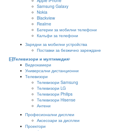
Apple iPhone
Samsung Galaxy
Nokia
Blackview
Realme
Батерии за мобилни телефони
Калъфи за телефони
Зарядни за мобилни устройства
Поставки за безжично зареждане
Телевизори и мултимедия
Видеокамери
Универсални дистанционни
Телевизори
Телевизори Samsung
Телевизори LG
Телевизори Philips
Телевизори Hisense
Антени
Професионални дисплеи
Аксесоари за дисплеи
Проектори