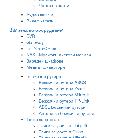
Четци на карти
Аудио касети
Видео касети
Мрежово оборудване
DVR
Gateway
IoT Устройства
NAS - Мрежови дискови масиви
Зарядни шкафове
Медиа Конвертори
Безжични рутери
Безжични рутери ASUS
Безжични рутери Zyxel
Безжични рутери Mikrotik
Безжични рутери TP-Link
ADSL Безжични рутери
Антени за безжични рутери
Точки за достъп
Точки за достъп Ubiquiti
Точки за достъп Cisco
Точки за достъп Mikrotik