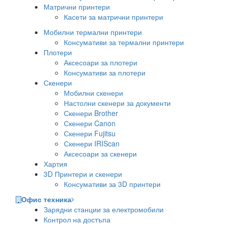
Матрични принтери
Касети за матрични принтери
Мобилни термални принтери
Консумативи за термални принтери
Плотери
Аксесоари за плотери
Консумативи за плотери
Скенери
Мобилни скенери
Настолни скенери за документи
Скенери Brother
Скенери Canon
Скенери Fujitsu
Скенери IRIScan
Аксесоари за скенери
Хартия
3D Принтери и скенери
Консумативи за 3D принтери
Офис техника
Зарядни станции за електромобили
Контрол на достъпа