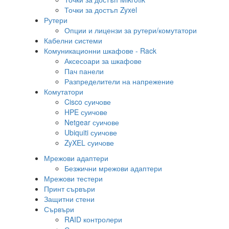
Точки за достъп Zyxel
Рутери
Опции и лицензи за рутери/комутатори
Кабелни системи
Комуникационни шкафове - Rack
Аксесоари за шкафове
Пач панели
Разпределители на напрежение
Комутатори
Cisco суичове
HPE суичове
Netgear суичове
Ubiquiti суичове
ZyXEL суичове
Мрежови адаптери
Безжични мрежови адаптери
Мрежови тестери
Принт сървъри
Защитни стени
Сървъри
RAID контролери