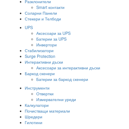
Разклонители
Smart контакти
Соларни Панели
Стекери и Телбоди
UPS
Аксесоари за UPS
Батерии за UPS
Инвертори
Стабилизатори
Surge Protection
Интерактивни дъски
Аксесоари за интерактивни дъски
Баркод скенери
Батерии за баркод скенери
Инструменти
Отвертки
Измервателни уреди
Калкулатори
Почистващи материали
Шредери
Гилотини