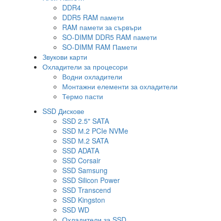
DDR4
DDR5 RAM памети
RAM памети за сървъри
SO-DIMM DDR5 RAM памети
SO-DIMM RAM Памети
Звукови карти
Охладители за процесори
Водни охладители
Монтажни елементи за охладители
Термо пасти
SSD Дискове
SSD 2.5" SATA
SSD М.2 PCIe NVMe
SSD М.2 SATA
SSD ADATA
SSD Corsair
SSD Samsung
SSD Silicon Power
SSD Transcend
SSD Kingston
SSD WD
Охладители за SSD