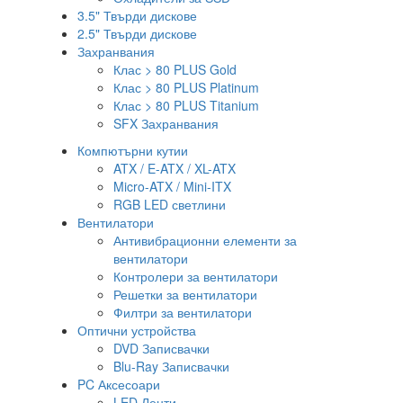
3.5" Твърди дискове
2.5" Твърди дискове
Захранвания
Клас > 80 PLUS Gold
Клас > 80 PLUS Platinum
Клас > 80 PLUS Titanium
SFX Захранвания
Компютърни кутии
ATX / E-ATX / XL-ATX
Micro-ATX / Mini-ITX
RGB LED светлини
Вентилатори
Антивибрационни елементи за
вентилатори
Контролери за вентилатори
Решетки за вентилатори
Филтри за вентилатори
Оптични устройства
DVD Записвачки
Blu-Ray Записвачки
PC Аксесоари
LED Ленти