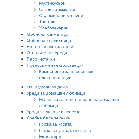
Мултикукъри
Сокоизстисквачки
Съдомиялни машини
Тостери
Хлебопекарни
Мобилни климатици
Мобилни хладилници
Настолни вентилатори
Отоплителни уреди
Парочистачки
Преносими електростанции
Компоненти за преносими
електростанции
Умни уреди за дома
Уреди за домашни любимци
Машинки за подстригване на домашни
любимци
Уреди за здраве и красота
Дребна бяла техника
Грижа за косата
Грижа за устната хигиена
Епилатори