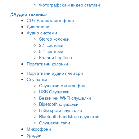
Фотографски и видео стативи
Аудио техника
CD / Радиокасетофони
Диктофони
Аудио системи
Stereo колонки
2.1 системи
5.1 системи
Колони Logitech
Портативни колонки
Портативни аудио плейъри
Слушалки
Слушалки с микрофон
USB Слушалки
Безжични Wi-Fi слушалки
Bluetooth слушалки
Геймърски слушалки
Bluetooth handsfree слушалки
Слушалки тапи
Микрофони
Уредби