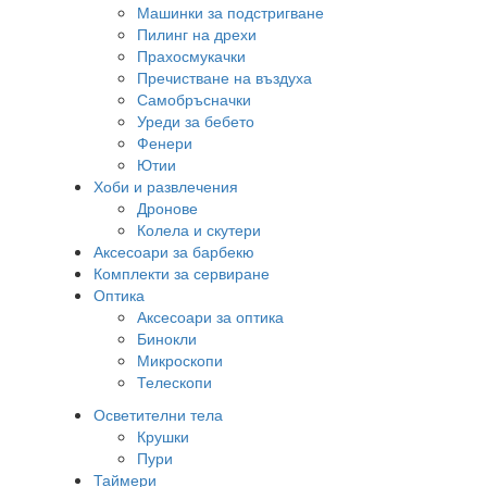
Машинки за подстригване
Пилинг на дрехи
Прахосмукачки
Пречистване на въздуха
Самобръсначки
Уреди за бебето
Фенери
Ютии
Хоби и развлечения
Дронове
Колела и скутери
Аксесоари за барбекю
Комплекти за сервиране
Оптика
Аксесоари за оптика
Бинокли
Микроскопи
Телескопи
Осветителни тела
Крушки
Пури
Таймери