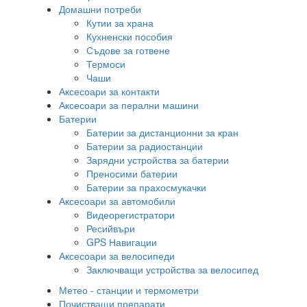
Домашни потреби
Кутии за храна
Кухненски пособия
Съдове за готвене
Термоси
Чаши
Аксесоари за контакти
Аксесоари за перални машини
Батерии
Батерии за дистанционни за кран
Батерии за радиостанции
Зарядни устройства за батерии
Преносими батерии
Батерии за прахосмукачки
Аксесоари за автомобили
Видеорегистратори
Ресийвъри
GPS Навигации
Аксесоари за велосипеди
Заключващи устройства за велосипед
Метео - станции и термометри
Почистващи препарати