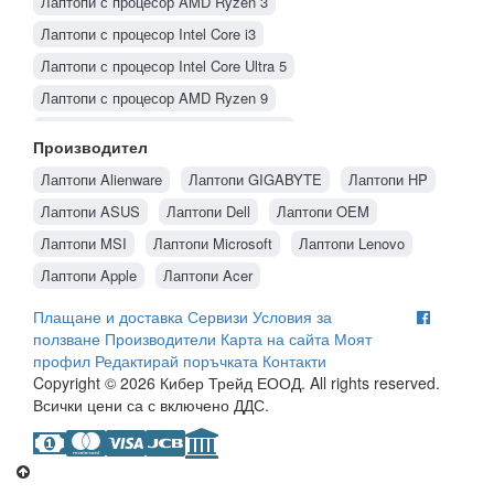
Лаптопи с процесор AMD Ryzen 3
Лаптопи с процесор Intel Core i3
Лаптопи с процесор Intel Core Ultra 5
Лаптопи с процесор AMD Ryzen 9
Лаптопи с процесор Intel Core Ultra 7
Производител
Лаптопи с процесор Intel Core Ultra 9
Лаптопи Alienware
Лаптопи GIGABYTE
Лаптопи HP
Лаптопи с процесор Intel Core i7
Лаптопи ASUS
Лаптопи Dell
Лаптопи OEM
Лаптопи с процесор Intel Core i5
Лаптопи MSI
Лаптопи Microsoft
Лаптопи Lenovo
Лаптопи с процесор AMD Ryzen 5
Лаптопи Apple
Лаптопи Acer
Лаптопи с процесор AMD Ryzen 7
Плащане и доставка
Сервизи
Условия за
Лаптопи с процесор Intel Core i9
ползване
Производители
Карта на сайта
Моят
профил
Редактирай поръчката
Контакти
Copyright © 2026 Кибер Трейд ЕООД. All rights reserved.
Всички цени са с включено ДДС.