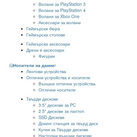
Волани за PlayStation 3
Волани за PlayStation 4
Волани за Xbox One
Аксесоари за волани
Геймърски бюра
Геймърски столове
Геймърски аксесоари
Дрехи и аксесоари
Фигурки
Носители на данни
Лентови устройства
Оптични устройства и носители
Външни оптични устройства
Оптични носители
Твърди дискове
3.5" дискове за PC
2.5" дискове за лаптоп
SSD Дискове
Докинг станция за твърд диск
Кутии за Твърди дискове
Настолни външни дискове