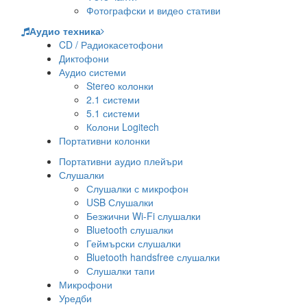
Фотографски и видео стативи
Аудио техника
CD / Радиокасетофони
Диктофони
Аудио системи
Stereo колонки
2.1 системи
5.1 системи
Колони Logitech
Портативни колонки
Портативни аудио плейъри
Слушалки
Слушалки с микрофон
USB Слушалки
Безжични Wi-Fi слушалки
Bluetooth слушалки
Геймърски слушалки
Bluetooth handsfree слушалки
Слушалки тапи
Микрофони
Уредби