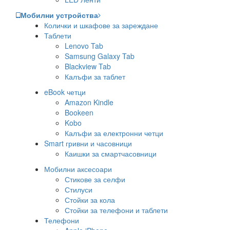
Мобилни устройства
Колички и шкафове за зареждане
Таблети
Lenovo Tab
Samsung Galaxy Tab
Blackview Tab
Калъфи за таблет
eBook четци
Amazon Kindle
Bookeen
Kobo
Калъфи за електронни четци
Smart гривни и часовници
Каишки за смартчасовници
Мобилни аксесоари
Стикове за селфи
Стилуси
Стойки за кола
Стойки за телефони и таблети
Телефони