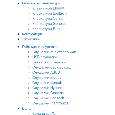
Геймърски клавиатури
Клавиатури Bloody
Клавиатури Logitech
Клавиатури Corsair
Клавиатури Genesis
Клавиатури Razer
Контролери
Джойстици
Геймърски слушалки
Слушалки със стерео жак
USB слушалки
Безжични слушалки
Слушалки със съраунд
Слушалки ASUS
Слушалки Bloody
Слушалки Corsair
Слушалки Hyperx
Слушалки Genesis
Слушалки Logitech
Слушалки Plantronics
Волани
Волани за PC