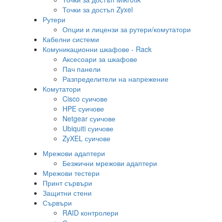
Точки за достъп Zyxel
Рутери
Опции и лицензи за рутери/комутатори
Кабелни системи
Комуникационни шкафове - Rack
Аксесоари за шкафове
Пач панели
Разпределители на напрежение
Комутатори
Cisco суичове
HPE суичове
Netgear суичове
Ubiquiti суичове
ZyXEL суичове
Мрежови адаптери
Безжични мрежови адаптери
Мрежови тестери
Принт сървъри
Защитни стени
Сървъри
RAID контролери