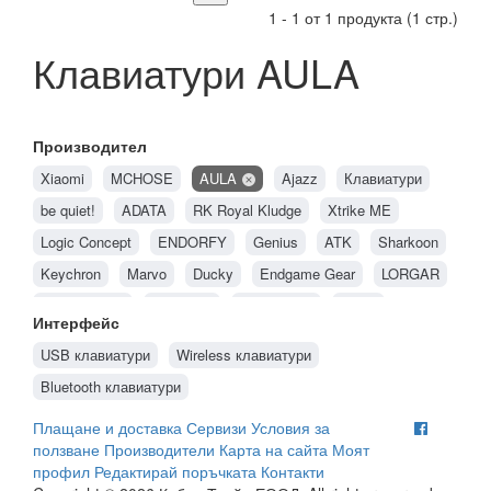
1 - 1 от 1 продукта (1 стр.)
Клавиатури AULA
Производител
Xiaomi
MCHOSE
AULA
Ajazz
Клавиатури
be quiet!
ADATA
RK Royal Kludge
Xtrike ME
Logic Concept
ENDORFY
Genius
ATK
Sharkoon
Keychron
Marvo
Ducky
Endgame Gear
LORGAR
Spartan Gear
Alienware
MADLIONS
Natec
Интерфейс
Genesis
HP
Acer
Glorious PC Gaming Race
Dell
USB клавиатури
Wireless клавиатури
Hama
Rapoo
GIGABYTE
MSI
ASUS
HyperX
Bluetooth клавиатури
CHERRY
Canyon
FURY Gaming
Razer
Trust
Плащане и доставка
Сервизи
Условия за
Roxpower
LogiLink
MODECOM
OEM
Bloody
ползване
Производители
Карта на сайта
Моят
Lenovo
Logitech
A4Tech
Corsair
AXAGON
профил
Редактирай поръчката
Контакти