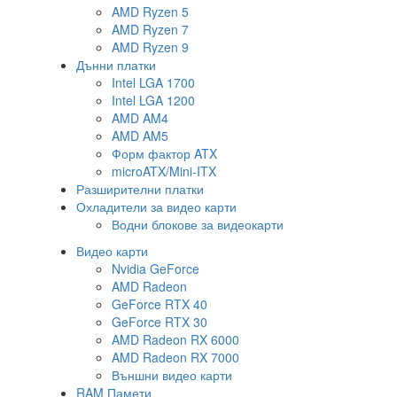
AMD Ryzen 5
AMD Ryzen 7
AMD Ryzen 9
Дънни платки
Intel LGA 1700
Intel LGA 1200
AMD AM4
AMD AM5
Форм фактор ATX
microATX/Mini-ITX
Разширителни платки
Охладители за видео карти
Водни блокове за видеокарти
Видео карти
Nvidia GeForce
AMD Radeon
GeForce RTX 40
GeForce RTX 30
AMD Radeon RX 6000
AMD Radeon RX 7000
Външни видео карти
RAM Памети