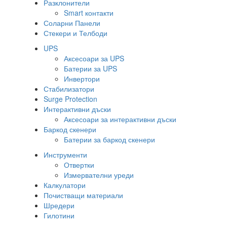
Разклонители
Smart контакти
Соларни Панели
Стекери и Телбоди
UPS
Аксесоари за UPS
Батерии за UPS
Инвертори
Стабилизатори
Surge Protection
Интерактивни дъски
Аксесоари за интерактивни дъски
Баркод скенери
Батерии за баркод скенери
Инструменти
Отвертки
Измервателни уреди
Калкулатори
Почистващи материали
Шредери
Гилотини