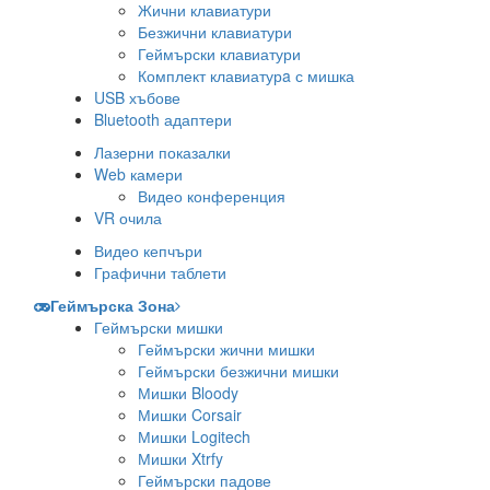
Жични клавиатури
Безжични клавиатури
Геймърски клавиатури
Комплект клавиатурa с мишка
USB хъбове
Bluetooth адаптери
Лазерни показалки
Web камери
Видео конференция
VR очила
Видео кепчъри
Графични таблети
Геймърска Зона
Геймърски мишки
Геймърски жични мишки
Геймърски безжични мишки
Мишки Bloody
Мишки Corsair
Мишки Logitech
Мишки Xtrfy
Геймърски падове