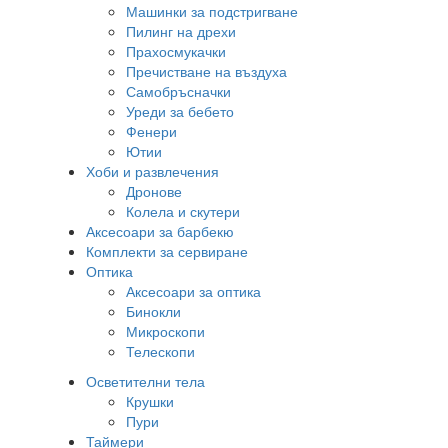
Машинки за подстригване
Пилинг на дрехи
Прахосмукачки
Пречистване на въздуха
Самобръсначки
Уреди за бебето
Фенери
Ютии
Хоби и развлечения
Дронове
Колела и скутери
Аксесоари за барбекю
Комплекти за сервиране
Оптика
Аксесоари за оптика
Бинокли
Микроскопи
Телескопи
Осветителни тела
Крушки
Пури
Таймери