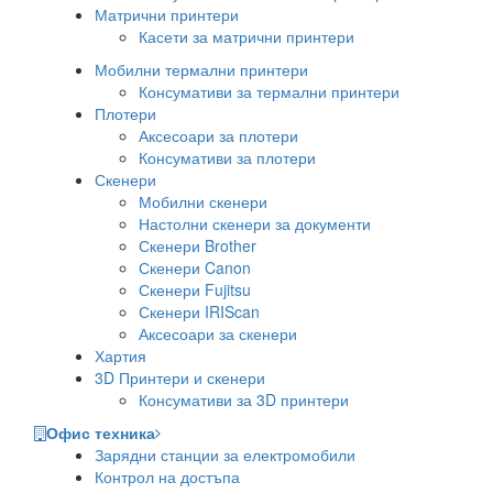
Матрични принтери
Касети за матрични принтери
Мобилни термални принтери
Консумативи за термални принтери
Плотери
Аксесоари за плотери
Консумативи за плотери
Скенери
Мобилни скенери
Настолни скенери за документи
Скенери Brother
Скенери Canon
Скенери Fujitsu
Скенери IRIScan
Аксесоари за скенери
Хартия
3D Принтери и скенери
Консумативи за 3D принтери
Офис техника
Зарядни станции за електромобили
Контрол на достъпа