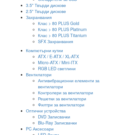
3.5" Твърди дискове
2.5" Твърди дискове
Захранвания
Клас > 80 PLUS Gold
Клас > 80 PLUS Platinum
Клас > 80 PLUS Titanium
SFX Захранвания
Компютърни кутии
ATX / E-ATX / XL-ATX
Micro-ATX / Mini-ITX
RGB LED светлини
Вентилатори
Антивибрационни елементи за
вентилатори
Контролери за вентилатори
Решетки за вентилатори
Филтри за вентилатори
Оптични устройства
DVD Записвачки
Blu-Ray Записвачки
PC Аксесоари
LED Ленти