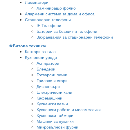
Ламинатори
Ламиниращо фолио
Алармени системи за дома и офиса
Стационарни телефони
IP Телефони
Батерии за безжични телефони
Захранвания за стационарни телефони
Битова техника
Кантари за тяло
Кухненски уреди
Аспиратори
Блендери
Готварски печки
Грилове и скари
Диспенсъри
Електрически кани
Кафемашини
Кухненски везни
Кухненски роботи и месомелачки
Кухненски таймери
Машини за пуканки
Микровълнови фурни