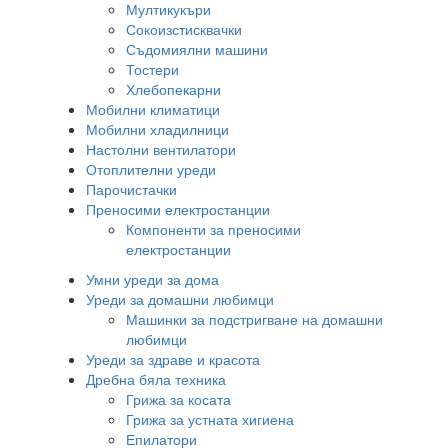
Мултикукъри
Сокоизстисквачки
Съдомиялни машини
Тостери
Хлебопекарни
Мобилни климатици
Мобилни хладилници
Настолни вентилатори
Отоплителни уреди
Парочистачки
Преносими електростанции
Компоненти за преносими
електростанции
Умни уреди за дома
Уреди за домашни любимци
Машинки за подстригване на домашни
любимци
Уреди за здраве и красота
Дребна бяла техника
Грижа за косата
Грижа за устната хигиена
Епилатори