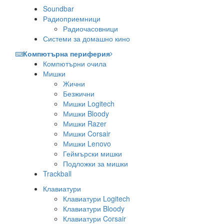
Soundbar
Радиоприемници
Радиочасовници
Системи за домашно кино
Компютърна периферия
Компютърни очила
Мишки
Жични
Безжични
Мишки Logitech
Мишки Bloody
Мишки Razer
Мишки Corsair
Мишки Lenovo
Геймърски мишки
Подложки за мишки
Trackball
Клавиатури
Клавиатури Logitech
Клавиатури Bloody
Клавиатури Corsair