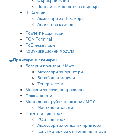
Сървърни кутии
Части и компоненти за сървъри
IP Камери
Аксесоари за IP камери
Аналогови камери
Powerline адаптери
PON Terminal
PoE инжектори
Комуникационни модули
Принтери и скенери
Лазерни принтери / МФУ
Аксесоари за принтери
Барабанни модули
Тонер касети
Машини за лазерно гравиране
Факс апарати
Мастиленоструйни принтери / МФУ
Мастилени касети
Етикетни принтери
POS принтери
Аксесоари за етикетни принтери
Консумативи за етикетни принтери