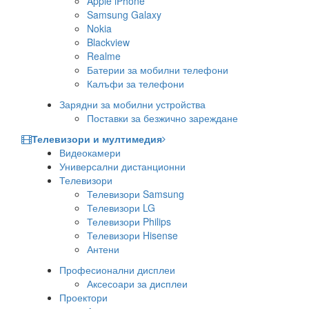
Apple iPhone
Samsung Galaxy
Nokia
Blackview
Realme
Батерии за мобилни телефони
Калъфи за телефони
Зарядни за мобилни устройства
Поставки за безжично зареждане
Телевизори и мултимедия
Видеокамери
Универсални дистанционни
Телевизори
Телевизори Samsung
Телевизори LG
Телевизори Philips
Телевизори Hisense
Антени
Професионални дисплеи
Аксесоари за дисплеи
Проектори