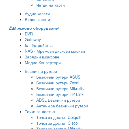
Четци на карти
Аудио касети
Видео касети
Мрежово оборудване
DVR
Gateway
IoT Устройства
NAS - Мрежови дискови масиви
Зарядни шкафове
Медиа Конвертори
Безжични рутери
Безжични рутери ASUS
Безжични рутери Zyxel
Безжични рутери Mikrotik
Безжични рутери TP-Link
ADSL Безжични рутери
Антени за безжични рутери
Точки за достъп
Точки за достъп Ubiquiti
Точки за достъп Cisco
Точки за достъп Mikrotik