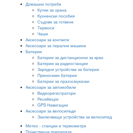
Домашни потреби
Кутии за храна
Кухненски пособия
Съдове за готвене
Термоси
Чаши
Аксесоари за контакти
Аксесоари за перални машини
Батерии
Батерии за дистанционни за кран
Батерии за радиостанции
Зарядни устройства за батерии
Преносими батерии
Батерии за прахосмукачки
Аксесоари за автомобили
Видеорегистратори
Ресийвъри
GPS Навигации
Аксесоари за велосипеди
Заключващи устройства за велосипед
Метео - станции и термометри
Почистващи препарати