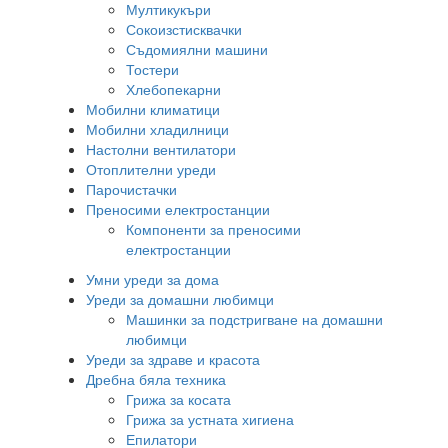
Мултикукъри
Сокоизстисквачки
Съдомиялни машини
Тостери
Хлебопекарни
Мобилни климатици
Мобилни хладилници
Настолни вентилатори
Отоплителни уреди
Парочистачки
Преносими електростанции
Компоненти за преносими
електростанции
Умни уреди за дома
Уреди за домашни любимци
Машинки за подстригване на домашни
любимци
Уреди за здраве и красота
Дребна бяла техника
Грижа за косата
Грижа за устната хигиена
Епилатори