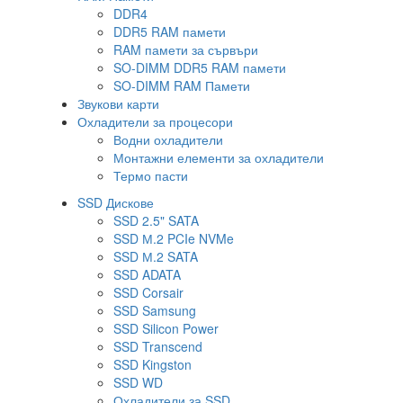
DDR4
DDR5 RAM памети
RAM памети за сървъри
SO-DIMM DDR5 RAM памети
SO-DIMM RAM Памети
Звукови карти
Охладители за процесори
Водни охладители
Монтажни елементи за охладители
Термо пасти
SSD Дискове
SSD 2.5" SATA
SSD М.2 PCIe NVMe
SSD М.2 SATA
SSD ADATA
SSD Corsair
SSD Samsung
SSD Silicon Power
SSD Transcend
SSD Kingston
SSD WD
Охладители за SSD