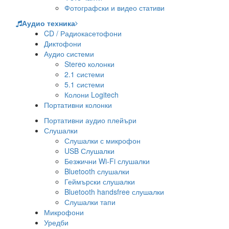
Фотографски и видео стативи
Аудио техника
CD / Радиокасетофони
Диктофони
Аудио системи
Stereo колонки
2.1 системи
5.1 системи
Колони Logitech
Портативни колонки
Портативни аудио плейъри
Слушалки
Слушалки с микрофон
USB Слушалки
Безжични Wi-Fi слушалки
Bluetooth слушалки
Геймърски слушалки
Bluetooth handsfree слушалки
Слушалки тапи
Микрофони
Уредби