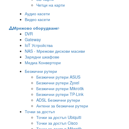
Четци на карти
Аудио касети
Видео касети
Мрежово оборудване
DVR
Gateway
IoT Устройства
NAS - Мрежови дискови масиви
Зарядни шкафове
Медиа Конвертори
Безжични рутери
Безжични рутери ASUS
Безжични рутери Zyxel
Безжични рутери Mikrotik
Безжични рутери TP-Link
ADSL Безжични рутери
Антени за безжични рутери
Точки за достъп
Точки за достъп Ubiquiti
Точки за достъп Cisco
Точки за достъп Mikrotik