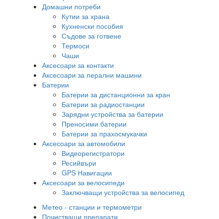
Домашни потреби
Кутии за храна
Кухненски пособия
Съдове за готвене
Термоси
Чаши
Аксесоари за контакти
Аксесоари за перални машини
Батерии
Батерии за дистанционни за кран
Батерии за радиостанции
Зарядни устройства за батерии
Преносими батерии
Батерии за прахосмукачки
Аксесоари за автомобили
Видеорегистратори
Ресийвъри
GPS Навигации
Аксесоари за велосипеди
Заключващи устройства за велосипед
Метео - станции и термометри
Почистващи препарати