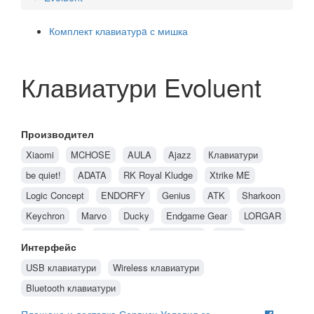
Комплект клавиатурa с мишка
Клавиатури Evoluent
Производител
Xiaomi
MCHOSE
AULA
Ajazz
Клавиатури
be quiet!
ADATA
RK Royal Kludge
Xtrike ME
Logic Concept
ENDORFY
Genius
ATK
Sharkoon
Keychron
Marvo
Ducky
Endgame Gear
LORGAR
Spartan Gear
Alienware
MADLIONS
Natec
Интерфейс
Genesis
HP
Acer
Glorious PC Gaming Race
Dell
USB клавиатури
Wireless клавиатури
Hama
Rapoo
GIGABYTE
MSI
ASUS
HyperX
Bluetooth клавиатури
CHERRY
Canyon
FURY Gaming
Razer
Trust