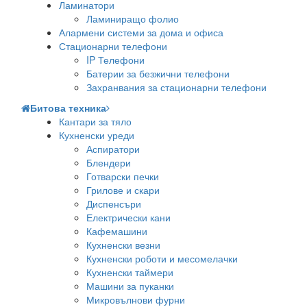
Ламинатори
Ламиниращо фолио
Алармени системи за дома и офиса
Стационарни телефони
IP Телефони
Батерии за безжични телефони
Захранвания за стационарни телефони
Битова техника
Кантари за тяло
Кухненски уреди
Аспиратори
Блендери
Готварски печки
Грилове и скари
Диспенсъри
Електрически кани
Кафемашини
Кухненски везни
Кухненски роботи и месомелачки
Кухненски таймери
Машини за пуканки
Микровълнови фурни