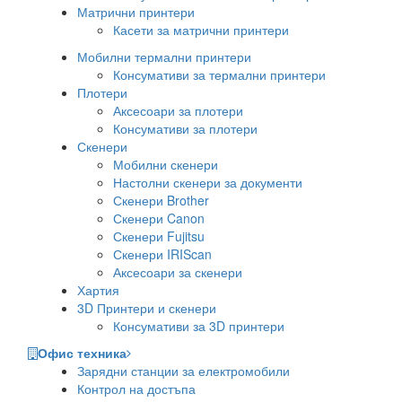
Матрични принтери
Касети за матрични принтери
Мобилни термални принтери
Консумативи за термални принтери
Плотери
Аксесоари за плотери
Консумативи за плотери
Скенери
Мобилни скенери
Настолни скенери за документи
Скенери Brother
Скенери Canon
Скенери Fujitsu
Скенери IRIScan
Аксесоари за скенери
Хартия
3D Принтери и скенери
Консумативи за 3D принтери
Офис техника
Зарядни станции за електромобили
Контрол на достъпа