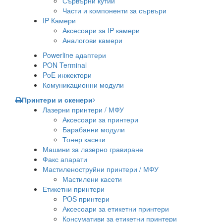
Сървърни кутии
Части и компоненти за сървъри
IP Камери
Аксесоари за IP камери
Аналогови камери
Powerline адаптери
PON Terminal
PoE инжектори
Комуникационни модули
Принтери и скенери
Лазерни принтери / МФУ
Аксесоари за принтери
Барабанни модули
Тонер касети
Машини за лазерно гравиране
Факс апарати
Мастиленоструйни принтери / МФУ
Мастилени касети
Етикетни принтери
POS принтери
Аксесоари за етикетни принтери
Консумативи за етикетни принтери