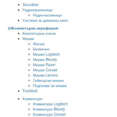
Soundbar
Радиоприемници
Радиочасовници
Системи за домашно кино
Компютърна периферия
Компютърни очила
Мишки
Жични
Безжични
Мишки Logitech
Мишки Bloody
Мишки Razer
Мишки Corsair
Мишки Lenovo
Геймърски мишки
Подложки за мишки
Trackball
Клавиатури
Клавиатури Logitech
Клавиатури Bloody
Клавиатури Corsair