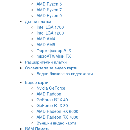
AMD Ryzen 5
AMD Ryzen 7
AMD Ryzen 9
Дънни платки
Intel LGA 1700
Intel LGA 1200
AMD AM4
AMD AM5
Форм фактор ATX
microATX/Mini-ITX
Разширителни платки
Охладители за видео карти
Водни блокове за видеокарти
Видео карти
Nvidia GeForce
AMD Radeon
GeForce RTX 40
GeForce RTX 30
AMD Radeon RX 6000
AMD Radeon RX 7000
Външни видео карти
RAM Памети