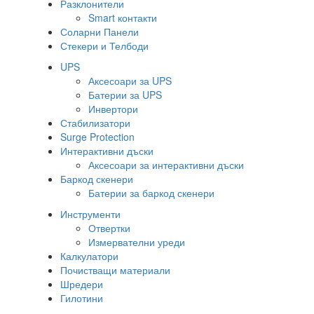
Разклонители
Smart контакти
Соларни Панели
Стекери и Телбоди
UPS
Аксесоари за UPS
Батерии за UPS
Инвертори
Стабилизатори
Surge Protection
Интерактивни дъски
Аксесоари за интерактивни дъски
Баркод скенери
Батерии за баркод скенери
Инструменти
Отвертки
Измервателни уреди
Калкулатори
Почистващи материали
Шредери
Гилотини