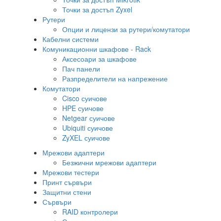
Точки за достъп Zyxel
Рутери
Опции и лицензи за рутери/комутатори
Кабелни системи
Комуникационни шкафове - Rack
Аксесоари за шкафове
Пач панели
Разпределители на напрежение
Комутатори
Cisco суичове
HPE суичове
Netgear суичове
Ubiquiti суичове
ZyXEL суичове
Мрежови адаптери
Безжични мрежови адаптери
Мрежови тестери
Принт сървъри
Защитни стени
Сървъри
RAID контролери