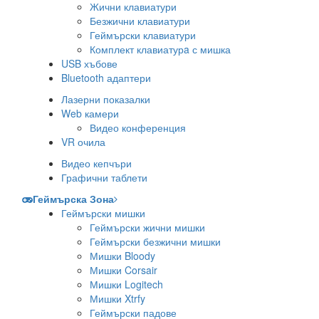
Жични клавиатури
Безжични клавиатури
Геймърски клавиатури
Комплект клавиатурa с мишка
USB хъбове
Bluetooth адаптери
Лазерни показалки
Web камери
Видео конференция
VR очила
Видео кепчъри
Графични таблети
Геймърска Зона
Геймърски мишки
Геймърски жични мишки
Геймърски безжични мишки
Мишки Bloody
Мишки Corsair
Мишки Logitech
Мишки Xtrfy
Геймърски падове