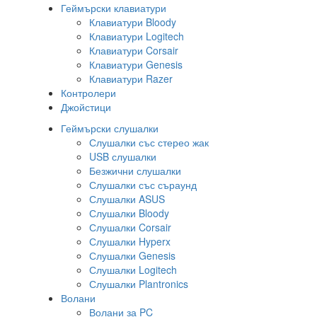
Геймърски клавиатури
Клавиатури Bloody
Клавиатури Logitech
Клавиатури Corsair
Клавиатури Genesis
Клавиатури Razer
Контролери
Джойстици
Геймърски слушалки
Слушалки със стерео жак
USB слушалки
Безжични слушалки
Слушалки със съраунд
Слушалки ASUS
Слушалки Bloody
Слушалки Corsair
Слушалки Hyperx
Слушалки Genesis
Слушалки Logitech
Слушалки Plantronics
Волани
Волани за PC