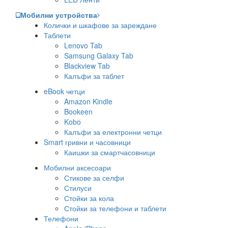
Мобилни устройства
Колички и шкафове за зареждане
Таблети
Lenovo Tab
Samsung Galaxy Tab
Blackview Tab
Калъфи за таблет
eBook четци
Amazon Kindle
Bookeen
Kobo
Калъфи за електронни четци
Smart гривни и часовници
Каишки за смартчасовници
Мобилни аксесоари
Стикове за селфи
Стилуси
Стойки за кола
Стойки за телефони и таблети
Телефони