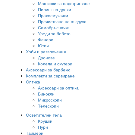
Машинки за подстригване
Пилинг на дрехи
Прахосмукачки
Пречистване на въздуха
Самобръсначки
Уреди за бебето
Фенери
Ютии
Хоби и развлечения
Дронове
Колела и скутери
Аксесоари за барбекю
Комплекти за сервиране
Оптика
Аксесоари за оптика
Бинокли
Микроскопи
Телескопи
Осветителни тела
Крушки
Пури
Таймери