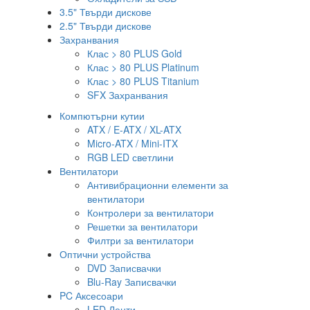
3.5" Твърди дискове
2.5" Твърди дискове
Захранвания
Клас > 80 PLUS Gold
Клас > 80 PLUS Platinum
Клас > 80 PLUS Titanium
SFX Захранвания
Компютърни кутии
ATX / E-ATX / XL-ATX
Micro-ATX / Mini-ITX
RGB LED светлини
Вентилатори
Антивибрационни елементи за
вентилатори
Контролери за вентилатори
Решетки за вентилатори
Филтри за вентилатори
Оптични устройства
DVD Записвачки
Blu-Ray Записвачки
PC Аксесоари
LED Ленти